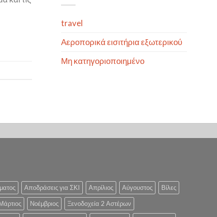
travel
Αεροπορικά εισιτήρια εξωτερικού
Μη κατηγοριοποιημένο
ματος
Αποδράσεις για ΣΚΙ
Απρίλιος
Αύγουστος
Βίλες
Μάρτιος
Νοέμβριος
Ξενοδοχεία 2 Αστέρων