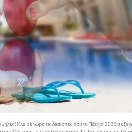
αμηλές! Κλείσε τώρα τις διακοπές σου το Πάσχα 2022 σε ξεν
μα από 125 ευρώ, όσο δηλαδή ένα αρνί! 125 ευρώ και τα 2 άτομ