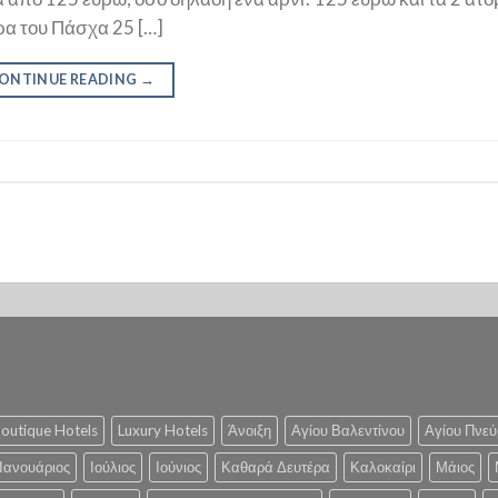
α του Πάσχα 25 […]
ONTINUE READING
→
outique Hotels
Luxury Hotels
Άνοιξη
Αγίου Βαλεντίνου
Αγίου Πνεύ
Ιανουάριος
Ιούλιος
Ιούνιος
Καθαρά Δευτέρα
Καλοκαίρι
Μάιος