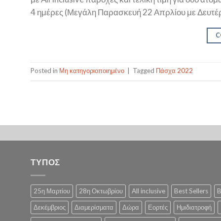
4 ημέρες (Μεγάλη Παρασκευή 22 Απρλίου με Δευτέρ
C
Posted in
Μη κατηγοριοποιημένο
|
Tagged
Πάσχα 2022
ΤΥΠΟΣ
25η Μαρτίου
28η Οκτωβρίου
All inclusive
Best Sellers
B
Δεκέμβριος
Διαμερίσματα
Δώρα
Εορτές
Ημιδιατροφή