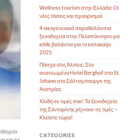
Wellness tourism στην Ελλάδα: Οι
νέες τάσεις και προορισμοί
4 οικογενειακά παραθαλάσσια
ξενοδοχεία στην Πελοπόννησο για
κάθε βαλάντιο για το καλοκαίρι
2025
Πάσχα στις Άλπεις: Στο
ανανεωμένο Hotel Berghof στο St.
Johann στο Σάλτσμπουργκ της
Αυστρίας
Χλιδή σε τιμές σοκ! Τα ξενοδοχεία
της Σαντορίνης ρίχνουν τις τιμές –
Κλείστε τώρα!
οδοχείο
CATEGORIES
α και τις