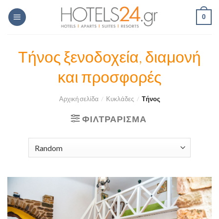
Skip
0
to
content
Τήνος ξενοδοχεία, διαμονή
και προσφορές
Αρχική σελίδα
/
Κυκλάδες
/
Τήνος
ΦΙΛΤΡΆΡΙΣΜΑ