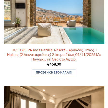
ΠΡΟΣΦΟΡΑ Ivy’s Natural Resort – Αρνάδος, Τήνος 3
Ημέρες (2 Διανυκτερεύσεις) 2 άτομα 2 έως 01/11/2026 Με
Πανοραμική Θέα στο Αιγαίο!
€
468,00
ΠΡΟΣΘΉΚΗ ΣΤΟ ΚΑΛΆΘΙ