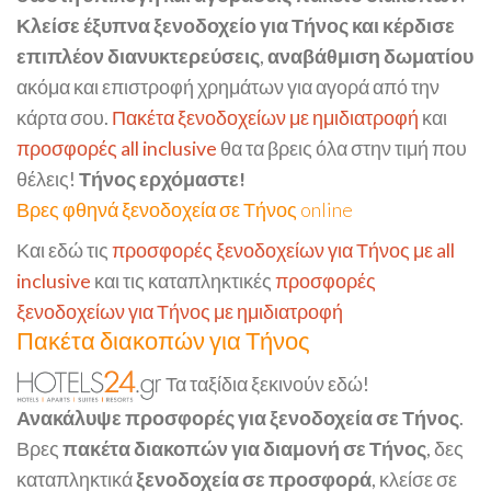
Κλείσε έξυπνα ξενοδοχείο για Τήνος και κέρδισε
επιπλέον διανυκτερεύσεις
,
αναβάθμιση δωματίου
ακόμα και επιστροφή χρημάτων για αγορά από την
κάρτα σου.
Πακέτα ξενοδοχείων με ημιδιατροφή
και
προσφορές all inclusive
θα τα βρεις όλα στην τιμή που
θέλεις!
Τήνος ερχόμαστε!
Βρες φθηνά ξενοδοχεία σε Τήνος online
Και εδώ τις
προσφορές ξενοδοχείων για Τήνος με all
inclusive
και τις καταπληκτικές
προσφορές
ξενοδοχείων για Τήνος με ημιδιατροφή
Πακέτα διακοπών για Τήνος
Τα ταξίδια ξεκινούν εδώ!
Ανακάλυψε προσφορές για ξενοδοχεία σε Τήνος
.
Βρες
πακέτα διακοπών για διαμονή σε Τήνος
, δες
καταπληκτικά
ξενοδοχεία σε προσφορά
, κλείσε σε