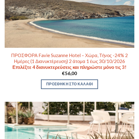
ΠΡΟΣΦΟΡΑ Favie Suzanne Hotel – Χώρα, Τήνος -24% 2
Ημέρες (1 Διανυκτέρευση) 2 άτομα 1 έως 30/10/2026
Επιλέξτε 4 διανυκτερεύσεις και πληρώστε μόνο τις 3!
€
56,00
ΠΡΟΣΘΉΚΗ ΣΤΟ ΚΑΛΆΘΙ