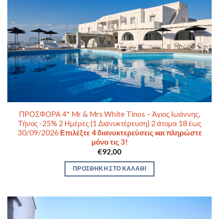
ΠΡΟΣΦΟΡΑ 4* Mr & Mrs White Tinos – Άγιος Ιωάννης,
Τήνος -25% 2 Ημέρες (1 Διανυκτέρευση) 2 άτομα 18 έως
30/09/2026
Επιλέξτε 4 διανυκτερεύσεις και πληρώστε
μόνο τις 3!
€
92,00
ΠΡΟΣΘΉΚΗ ΣΤΟ ΚΑΛΆΘΙ