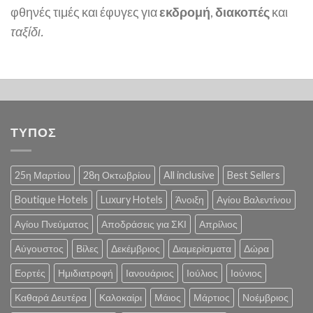
φθηνές τιμές και έφυγες για
εκδρομή
,
διακοπές
και
ταξίδι.
ΤΥΠΟΣ
25η Μαρτίου
28η Οκτωβρίου
All inclusive
Best Sellers
Boutique Hotels
Luxury Hotels
Άνοιξη
Αγίου Βαλεντίνου
Αγίου Πνεύματος
Αποδράσεις για ΣΚΙ
Απρίλιος
Αύγουστος
Βίλες
Δεκέμβριος
Διαμερίσματα
Δώρα
Εορτές
Ημιδιατροφή
Ιανουάριος
Ιούλιος
Ιούνιος
Καθαρά Δευτέρα
Καλοκαίρι
Μάιος
Μάρτιος
Νοέμβριος