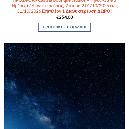
ΠΡΟΣΦΟΡΑ Castria Boutique Studios – Τήνος -33% 3
Ημέρες (2 Διανυκτερεύσεις) 2 άτομα 2 01/10/2026 έως
31/10/2026
Επιπλέον 1 Διανυκτέρευση ΔΩΡΟ!
€
254,00
ΠΡΟΣΘΉΚΗ ΣΤΟ ΚΑΛΆΘΙ