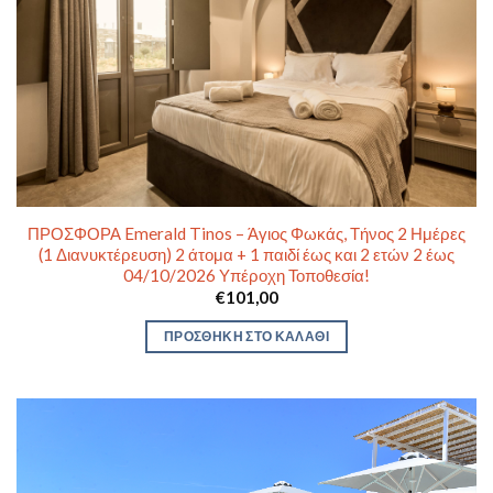
ΠΡΟΣΦΟΡΑ Emerald Tinos – Άγιος Φωκάς, Τήνος 2 Ημέρες
(1 Διανυκτέρευση) 2 άτομα + 1 παιδί έως και 2 ετών 2 έως
04/10/2026 Υπέροχη Τοποθεσία!
€
101,00
ΠΡΟΣΘΉΚΗ ΣΤΟ ΚΑΛΆΘΙ