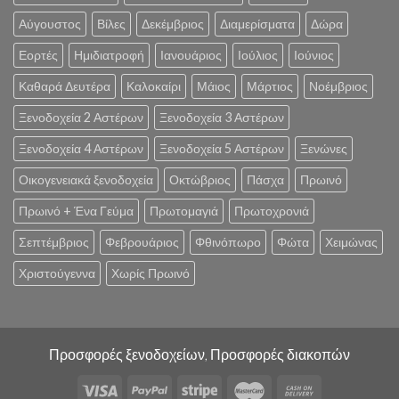
Αύγουστος
Βίλες
Δεκέμβριος
Διαμερίσματα
Δώρα
Εορτές
Ημιδιατροφή
Ιανουάριος
Ιούλιος
Ιούνιος
Καθαρά Δευτέρα
Καλοκαίρι
Μάιος
Μάρτιος
Νοέμβριος
Ξενοδοχεία 2 Αστέρων
Ξενοδοχεία 3 Αστέρων
Ξενοδοχεία 4 Αστέρων
Ξενοδοχεία 5 Αστέρων
Ξενώνες
Οικογενειακά ξενοδοχεία
Οκτώβριος
Πάσχα
Πρωινό
Πρωινό + Ένα Γεύμα
Πρωτομαγιά
Πρωτοχρονιά
Σεπτέμβριος
Φεβρουάριος
Φθινόπωρο
Φώτα
Χειμώνας
Χριστούγεννα
Χωρίς Πρωινό
Προσφορές ξενοδοχείων, Προσφορές διακοπών