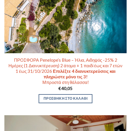
ΠΡΟΣΦΟΡΑ Penelope’s Blue – Ήλια, Αιδηψός -25% 2
Ημέρες (1 Διανυκτέρευση) 2 άτομα + 1 παιδί έως και 7 ετών
1 έως 31/10/2026
Επιλέξτε 4 διανυκτερεύσεις και
πληρώστε μόνο τις 3!
Μπροστά στη θάλασσα!
€
40,05
ΠΡΟΣΘΉΚΗ ΣΤΟ ΚΑΛΆΘΙ