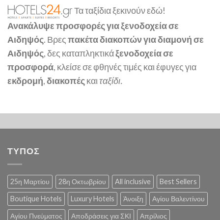
Τα ταξίδια ξεκινούν εδώ!
Ανακάλυψε προσφορές για ξενοδοχεία σε
Αιδηψός
. Βρες
πακέτα διακοπών για διαμονή σε
Αιδηψός
, δες καταπληκτικά
ξενοδοχεία σε
προσφορά
, κλείσε σε φθηνές τιμές και έφυγες για
εκδρομή
,
διακοπές
και
ταξίδι.
ΤΥΠΟΣ
25η Μαρτίου
28η Οκτωβρίου
All inclusive
Best Sellers
Boutique Hotels
Luxury Hotels
Άνοιξη
Αγίου Βαλεντίνου
Αγίου Πνεύματος
Αποδράσεις για ΣΚΙ
Απρίλιος