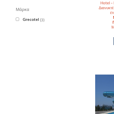
Hotel –
Διανυκτέ
Μάρκα
έτ
Grecotel
3
Μ