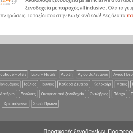
ξενοδοχεία με παροχές all inclusive
. Όλα τα γευ
α πληρώσεις. Το ταξίδι σου στην Κω ξεκινά εδώ! Δες όλα τα
πα
outique Hotels
Luxury Hotels
Άνοιξη
Αγίου Βαλεντίνου
Αγίου Πνεύ
Ιανουάριος
Ιούλιος
Ιούνιος
Καθαρά Δευτέρα
Καλοκαίρι
Μάιος
 Αστέρων
Ξενώνες
Οικογενειακά ξενοδοχεία
Οκτώβριος
Πάσχα
Π
Χριστούγεννα
Χωρίς Πρωινό
Προσφορές ξενοδοχείων, Προσφορ