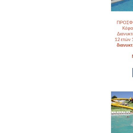
ΠΡΟΣΦΟΡ
Κέφα
Διανυκτ
12 ετών 
διανυκτ