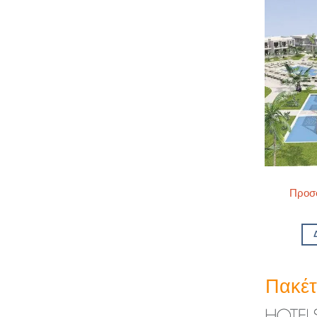
Προσφ
Πακέτα