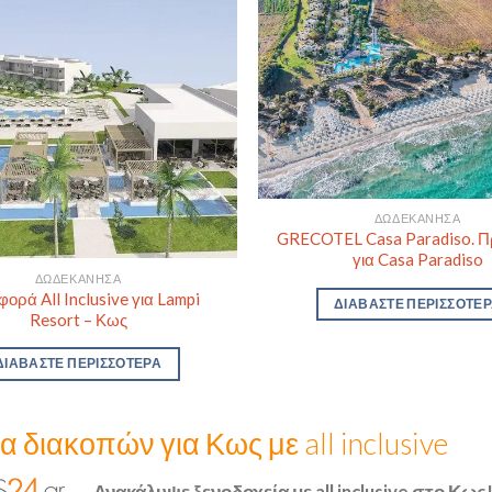
ΔΩΔΕΚΆΝΗΣΑ
GRECOTEL Casa Paradiso. 
για Casa Paradiso
ΔΩΔΕΚΆΝΗΣΑ
ορά All Inclusive για Lampi
ΔΙΑΒΆΣΤΕ ΠΕΡΙΣΣΌΤΕ
Resort – Κως
ΔΙΑΒΆΣΤΕ ΠΕΡΙΣΣΌΤΕΡΑ
 διακοπών για Κως με all inclusive
Ανακάλυψε ξενοδοχεία με all inclusive στο Κως