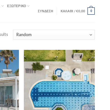
Σ
ΕΞΩΤΕΡΙΚΌ
ΣΎΝΔΕΣΗ
ΚΑΛΆΘΙ /
€
0,00
0
sults