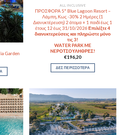
ALL INCLUSIVE
ΠΡΟΣΦΟΡΑ 5* Blue Lagoon Resort –
Λάμπη, Κως -30% 2 Ημέρες (1
Διανυκτέρευση) 2 άτομα + 1 παιδί έως 1
έτους 12 έως 31/10/2026
Επιλέξτε 4
διανυκτερεύσεις και πληρώστε μόνο
τις 3!
WATER PARK ME
NEΡΟΤΣΟΥΛΗΘΡΕΣ!
aia Garden
€
196,20
ΔΕΣ ΠΕΡΙΣΣΟΤΕΡΑ
ΡΑ