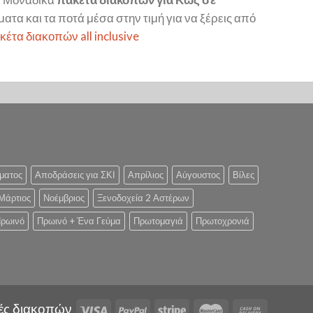
ματα και τα ποτά μέσα στην τιμή για να ξέρεις από
κέτα διακοπών all inclusive
ματος
Αποδράσεις για ΣΚΙ
Απρίλιος
Αύγουστος
Βίλες
Μάρτιος
Νοέμβριος
Ξενοδοχεία 2 Αστέρων
ρωινό
Πρωινό + Ένα Γεύμα
Πρωτομαγιά
Πρωτοχρονιά
ές διακοπών