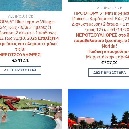
ALL INCLUSIVE
ΠΡΟΣΦΟΡΑ 5* Mitsis Select
ALL INCLUSIVE
Domes – Καρδάμαινα, Κώς 2 
Α 5* Blue Lagoon Village –
Διανυκτέρευση) 2 άτομα + 1 π
λος, Κως -30% 2 Ημέρες (1
έτους 12 έως 01/11/2
έρευση) 2 άτομα + 1 παιδί έως
ΝΕΡΟΤΣΟΥΛΗΘΡΕΣ στο δ
12 έως 31/10/2026
Επιλέξτε 4
παραθαλάσσιο ξενοδοχείο 5
ερεύσεις και πληρώστε μόνο
Norida!
τις 3!
Παιδική απασχόλησ
ΝΕΡΟΤΣΟΥΛΗΘΡΕΣ!
Μπροστά στην παραλί
€
241,11
€
207,04
ΔΕΣ ΠΕΡΙΣΣΟΤΕΡΑ
ΔΕΣ ΠΕΡΙΣΣΟΤΕΡΑ