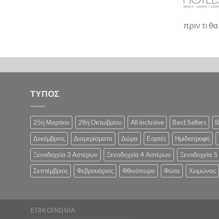
πριν τι θ
ΤΥΠΟΣ
25η Μαρτίου
28η Οκτωβρίου
All inclusive
Best Sellers
B
Δεκέμβριος
Διαμερίσματα
Δώρα
Εορτές
Ημιδιατροφή
Ξενοδοχεία 3 Αστέρων
Ξενοδοχεία 4 Αστέρων
Ξενοδοχεία 5
Σεπτέμβριος
Φεβρουάριος
Φθινόπωρο
Φώτα
Χειμώνας
ΕΠΙΚΟΙΝΩΝΊΑ