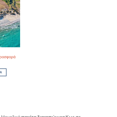
Προσφορά
ΡΑ
!
Μοναδικά
πακέτα διακοπών για Κως σε