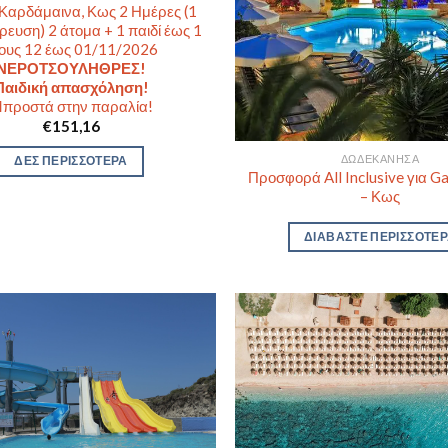
 Καρδάμαινα, Κως 2 Ημέρες (1
ρευση) 2 άτομα + 1 παιδί έως 1
ους 12 έως 01/11/2026
ΝΕΡΟΤΣΟΥΛΗΘΡΕΣ!
Παιδική απασχόληση!
προστά στην παραλία!
€
151,16
ΔΩΔΕΚΆΝΗΣΑ
ΔΕΣ ΠΕΡΙΣΣΟΤΕΡΑ
Προσφορά All Inclusive για G
– Κως
ΔΙΑΒΆΣΤΕ ΠΕΡΙΣΣΌΤΕ