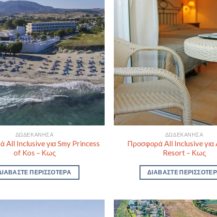
ΔΩΔΕΚΆΝΗΣΑ
ΔΩΔΕΚΆΝΗΣΑ
All Inclusive για Smy Princess
Προσφορά All Inclusive για
of Kos – Κως
Resort – Κως
ΔΙΑΒΆΣΤΕ ΠΕΡΙΣΣΌΤΕΡΑ
ΔΙΑΒΆΣΤΕ ΠΕΡΙΣΣΌΤΕ