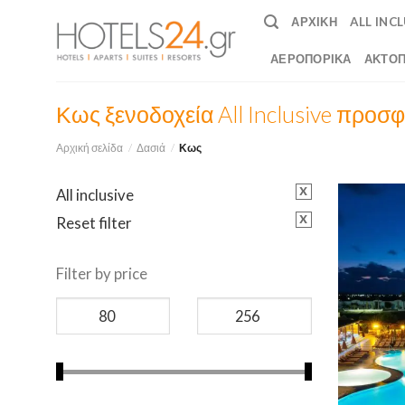
Skip
ΑΡΧΙΚΉ
ALL INC
to
content
ΑΕΡΟΠΟΡΙΚΆ
ΑΚΤΟΠ
Κως ξενοδοχεία All Inclusive προσ
Αρχική σελίδα
/
Δασιά
/
Κως
x
All inclusive
x
Reset filter
Filter by price