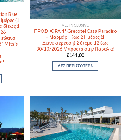
ion Blue
Ημέρες (1
αιδί έως 1
ALL INCLUSIVE
ΠΡΟΣΦΟΡΑ 4* Grecotel Casa Paradiso
026
– Μαρμάρι, Κως 2 Ημέρες (1
ιπλανό
Διανυκτέρευση) 2 άτομα 12 έως
* Mitsis
30/10/2026 Μπροστά στην Παραλία!
€
141,00
η!
α!
ΔΕΣ ΠΕΡΙΣΣΟΤΕΡΑ