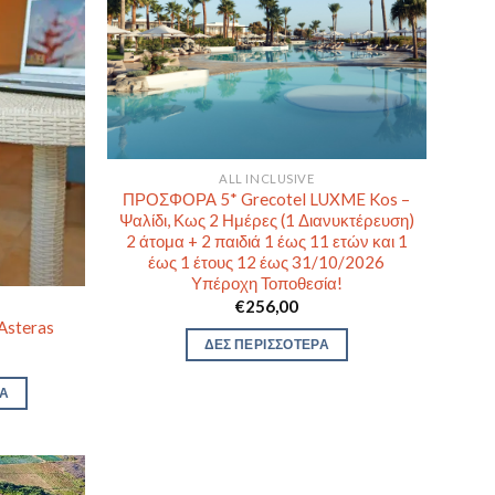
ALL INCLUSIVE
ΠΡΟΣΦΟΡΑ 5* Grecotel LUXME Kos –
Ψαλίδι, Κως 2 Ημέρες (1 Διανυκτέρευση)
2 άτομα + 2 παιδιά 1 έως 11 ετών και 1
έως 1 έτους 12 έως 31/10/2026
Υπέροχη Τοποθεσία!
€
256,00
 Asteras
ΔΕΣ ΠΕΡΙΣΣΟΤΕΡΑ
ΡΑ