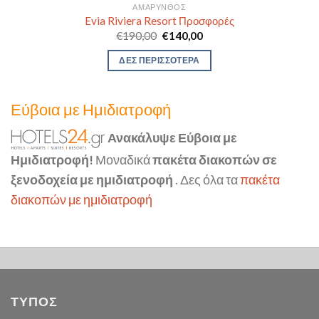
ΑΜΆΡΥΝΘΟΣ
Evia Riviera Resort Προσφορές
Original
Η
€
190,00
€
140,00
price
τρέχουσα
was:
τιμή
ΔΕΣ ΠΕΡΙΣΣΟΤΕΡΑ
€190,00.
είναι:
€140,00.
Εύβοια με Ημιδιατροφή
Ανακάλυψε Εύβοια με
Ημιδιατροφή!
Μοναδικά
πακέτα διακοπών σε
ξενοδοχεία με ημιδιατροφή
. Δες όλα τα
πακέτα
διακοπών με ημιδιατροφή
ΤΥΠΟΣ