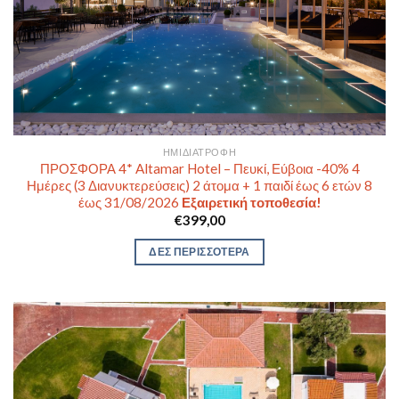
ΗΜΙΔΙΑΤΡΟΦΉ
ΠΡΟΣΦΟΡΑ 4* Altamar Hotel – Πευκί, Εύβοια -40% 4
Ημέρες (3 Διανυκτερεύσεις) 2 άτομα + 1 παιδί έως 6 ετών 8
έως 31/08/2026
Εξαιρετική τοποθεσία!
€
399,00
ΔΕΣ ΠΕΡΙΣΣΟΤΕΡΑ