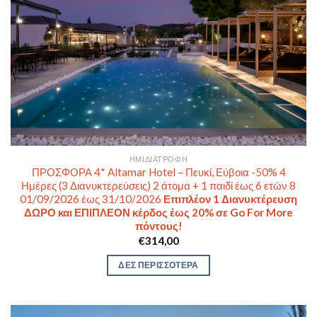
ΗΜΙΔΙΑΤΡΟΦΉ
ΠΡΟΣΦΟΡΑ 4* Altamar Hotel – Πευκί, Εύβοια -50% 4
Ημέρες (3 Διανυκτερεύσεις) 2 άτομα + 1 παιδί έως 6 ετών 8
01/09/2026 έως 31/10/2026
Επιπλέον 1 Διανυκτέρευση
ΔΩΡΟ και ΕΠΙΠΛΕΟΝ κέρδος έως 20% σε Go For More
πόντους!
€
314,00
ΔΕΣ ΠΕΡΙΣΣΟΤΕΡΑ