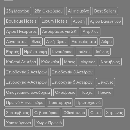
25η Μαρτίου
28η Οκτωβρίου
All inclusive
Best Sellers
Boutique Hotels
Luxury Hotels
Άνοιξη
Αγίου Βαλεντίνου
Αγίου Πνεύματος
Αποδράσεις για ΣΚΙ
Απρίλιος
Αύγουστος
Βίλες
Δεκέμβριος
Διαμερίσματα
Δώρα
Εορτές
Ημιδιατροφή
Ιανουάριος
Ιούλιος
Ιούνιος
Καθαρά Δευτέρα
Καλοκαίρι
Μάιος
Μάρτιος
Νοέμβριος
Ξενοδοχεία 2 Αστέρων
Ξενοδοχεία 3 Αστέρων
Ξενοδοχεία 4 Αστέρων
Ξενοδοχεία 5 Αστέρων
Ξενώνες
Οικογενειακά ξενοδοχεία
Οκτώβριος
Πάσχα
Πρωινό
Πρωινό + Ένα Γεύμα
Πρωτομαγιά
Πρωτοχρονιά
Σεπτέμβριος
Φεβρουάριος
Φθινόπωρο
Φώτα
Χειμώνας
Χριστούγεννα
Χωρίς Πρωινό