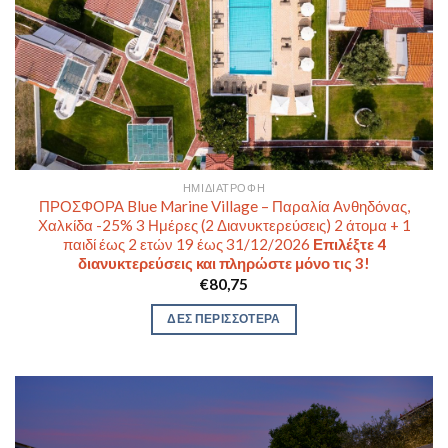
ΗΜΙΔΙΑΤΡΟΦΉ
ΠΡΟΣΦΟΡΑ Blue Marine Village – Παραλία Ανθηδόνας,
Χαλκίδα -25% 3 Ημέρες (2 Διανυκτερεύσεις) 2 άτομα + 1
παιδί έως 2 ετών 19 έως 31/12/2026
Επιλέξτε 4
διανυκτερεύσεις και πληρώστε μόνο τις 3!
€
80,75
ΔΕΣ ΠΕΡΙΣΣΟΤΕΡΑ