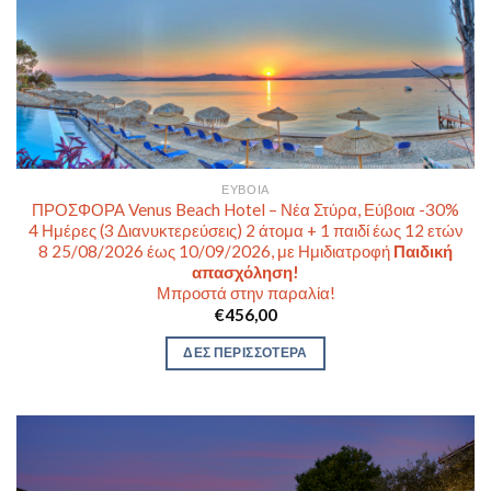
ΕΎΒΟΙΑ
ΠΡΟΣΦΟΡΑ Venus Beach Hotel – Νέα Στύρα, Εύβοια -30%
4 Ημέρες (3 Διανυκτερεύσεις) 2 άτομα + 1 παιδί έως 12 ετών
8 25/08/2026 έως 10/09/2026, με Ημιδιατροφή
Παιδική
απασχόληση!
Μπροστά στην παραλία!
€
456,00
ΔΕΣ ΠΕΡΙΣΣΟΤΕΡΑ