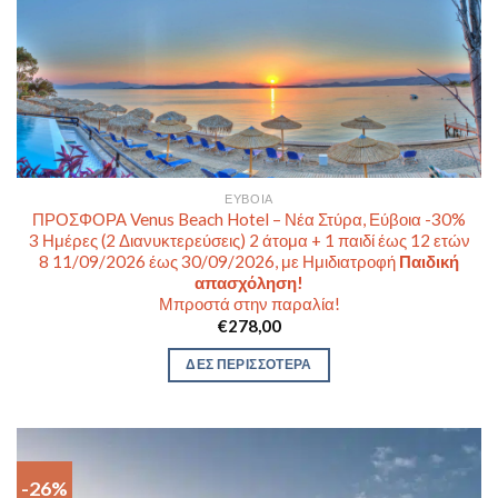
ΕΎΒΟΙΑ
ΠΡΟΣΦΟΡΑ Venus Beach Hotel – Νέα Στύρα, Εύβοια -30%
3 Ημέρες (2 Διανυκτερεύσεις) 2 άτομα + 1 παιδί έως 12 ετών
8 11/09/2026 έως 30/09/2026, με Ημιδιατροφή
Παιδική
απασχόληση!
Μπροστά στην παραλία!
€
278,00
ΔΕΣ ΠΕΡΙΣΣΟΤΕΡΑ
-26%