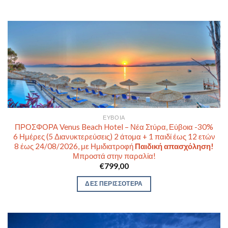
ΕΎΒΟΙΑ
ΠΡΟΣΦΟΡΑ Venus Beach Hotel – Νέα Στύρα, Εύβοια -30%
6 Ημέρες (5 Διανυκτερεύσεις) 2 άτομα + 1 παιδί έως 12 ετών
8 έως 24/08/2026, με Ημιδιατροφή
Παιδική απασχόληση!
Μπροστά στην παραλία!
€
799,00
ΔΕΣ ΠΕΡΙΣΣΟΤΕΡΑ