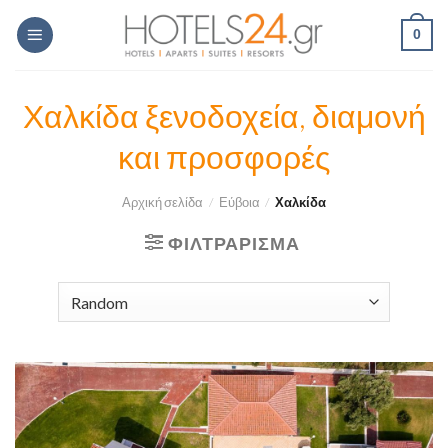
Skip
0
to
content
Χαλκίδα ξενοδοχεία, διαμονή
και προσφορές
Αρχική σελίδα
/
Εύβοια
/
Χαλκίδα
ΦΙΛΤΡΆΡΙΣΜΑ