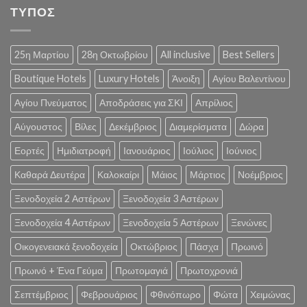
ΤΥΠΟΣ
25η Μαρτίου
28η Οκτωβρίου
All inclusive
Best Sellers
Boutique Hotels
Luxury Hotels
Άνοιξη
Αγίου Βαλεντίνου
Αγίου Πνεύματος
Αποδράσεις για ΣΚΙ
Απρίλιος
Αύγουστος
Βίλες
Δεκέμβριος
Διαμερίσματα
Δώρα
Εορτές
Ημιδιατροφή
Ιανουάριος
Ιούλιος
Ιούνιος
Καθαρά Δευτέρα
Καλοκαίρι
Μάιος
Μάρτιος
Νοέμβριος
Ξενοδοχεία 2 Αστέρων
Ξενοδοχεία 3 Αστέρων
Ξενοδοχεία 4 Αστέρων
Ξενοδοχεία 5 Αστέρων
Ξενώνες
Οικογενειακά ξενοδοχεία
Οκτώβριος
Πάσχα
Πρωινό
Πρωινό + Ένα Γεύμα
Πρωτομαγιά
Πρωτοχρονιά
Σεπτέμβριος
Φεβρουάριος
Φθινόπωρο
Φώτα
Χειμώνας