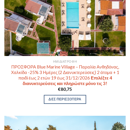
ΗΜΙΔΙΑΤΡΟΦΉ
ΠΡΟΣΦΟΡΑ Blue Marine Village – Παραλία Ανθηδόνας,
Χαλκίδα -25% 3 Ημέρες (2 Διανυκτερεύσεις) 2 άτομα + 1
παιδί έως 2 ετών 19 έως 31/12/2026
Επιλέξτε 4
διανυκτερεύσεις και πληρώστε μόνο τις 3!
€
80,75
ΔΕΣ ΠΕΡΙΣΣΟΤΕΡΑ