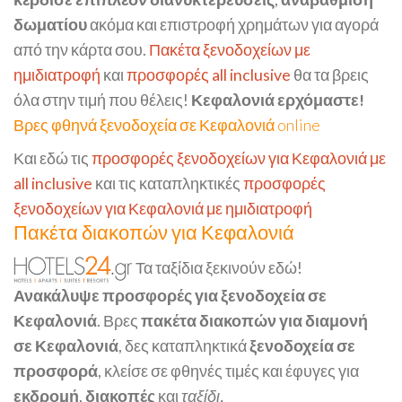
δωματίου
ακόμα και επιστροφή χρημάτων για αγορά
από την κάρτα σου.
Πακέτα ξενοδοχείων με
ημιδιατροφή
και
προσφορές all inclusive
θα τα βρεις
όλα στην τιμή που θέλεις!
Κεφαλονιά ερχόμαστε!
Βρες φθηνά ξενοδοχεία σε Κεφαλονιά online
Και εδώ τις
προσφορές ξενοδοχείων για Κεφαλονιά με
all inclusive
και τις καταπληκτικές
προσφορές
ξενοδοχείων για Κεφαλονιά με ημιδιατροφή
Πακέτα διακοπών για Κεφαλονιά
Τα ταξίδια ξεκινούν εδώ!
Ανακάλυψε προσφορές για ξενοδοχεία σε
Κεφαλονιά
. Βρες
πακέτα διακοπών για διαμονή
σε Κεφαλονιά
, δες καταπληκτικά
ξενοδοχεία σε
προσφορά
, κλείσε σε φθηνές τιμές και έφυγες για
εκδρομή
,
διακοπές
και
ταξίδι.