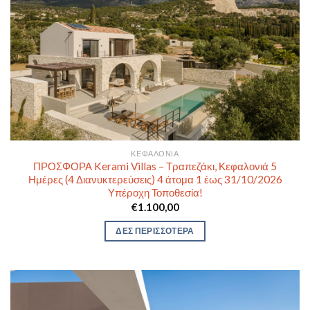
ΚΕΦΑΛΟΝΙΆ
ΠΡΟΣΦΟΡΑ Kerami Villas – Τραπεζάκι, Κεφαλονιά 5
Ημέρες (4 Διανυκτερεύσεις) 4 άτομα 1 έως 31/10/2026
Υπέροχη Τοποθεσία!
€
1.100,00
ΔΕΣ ΠΕΡΙΣΣΟΤΕΡΑ