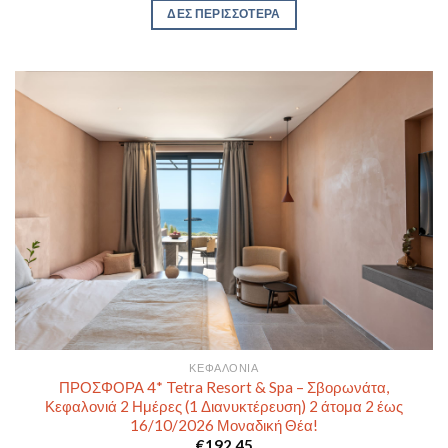
ΔΕΣ ΠΕΡΙΣΣΟΤΕΡΑ
ΚΕΦΑΛΟΝΙΆ
ΠΡΟΣΦΟΡΑ 4* Tetra Resort & Spa – Σβορωνάτα,
Κεφαλονιά 2 Ημέρες (1 Διανυκτέρευση) 2 άτομα 2 έως
16/10/2026 Μοναδική Θέα!
€
192,45