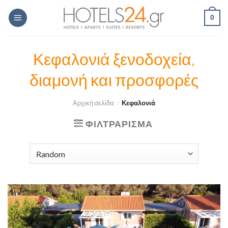
Skip
0
to
content
Κεφαλονιά ξενοδοχεία,
διαμονή και προσφορές
Αρχική σελίδα
/
Κεφαλονιά
ΦΙΛΤΡΆΡΙΣΜΑ