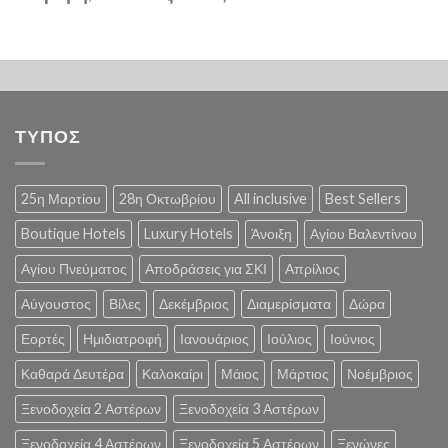
ΤΥΠΟΣ
25η Μαρτίου
28η Οκτωβρίου
All inclusive
Best Sellers
Boutique Hotels
Luxury Hotels
Άνοιξη
Αγίου Βαλεντίνου
Αγίου Πνεύματος
Αποδράσεις για ΣΚΙ
Απρίλιος
Αύγουστος
Βίλες
Δεκέμβριος
Διαμερίσματα
Δώρα
Εορτές
Ημιδιατροφή
Ιανουάριος
Ιούλιος
Ιούνιος
Καθαρά Δευτέρα
Καλοκαίρι
Μάιος
Μάρτιος
Νοέμβριος
Ξενοδοχεία 2 Αστέρων
Ξενοδοχεία 3 Αστέρων
Ξενοδοχεία 4 Αστέρων
Ξενοδοχεία 5 Αστέρων
Ξενώνες