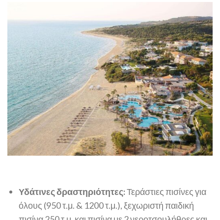
Υδάτινες δραστηριότητες:
Τεράστιες πισίνες για
όλους (950 τ.μ. & 1200 τ.μ.), ξεχωριστή παιδική
πισίνα 250 τ.μ. και πισίνα με 2 νεροτσουλήθρες και