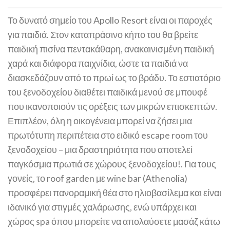
Το δυνατό σημείο του Apollo Resort είναι οι παροχές
για παιδιά. Στον καταπράσινο κήπο του θα βρείτε
παιδική πισίνα πεντακάθαρη, ανακαινισμένη παιδική
χαρά και διάφορα παιχνίδια, ώστε τα παιδιά να
διασκεδάζουν από το πρωί ως το βράδυ​. Το εστιατόριο
του ξενοδοχείου διαθέτει παιδικά μενού σε μπουφέ
που ικανοποιούν τις ορέξεις των μικρών επισκεπτών​.
Επιπλέον, όλη η οικογένεια μπορεί να ζήσει μια
πρωτότυπη περιπέτεια στο ειδικό escape room του
ξενοδοχείου – μια δραστηριότητα που αποτελεί
παγκόσμια πρωτιά σε χώρους ξενοδοχείου!​. Για τους
γονείς, το roof garden με wine bar (Athenolia)
προσφέρει πανοραμική θέα στο ηλιοβασίλεμα και είναι
ιδανικό για στιγμές χαλάρωσης, ενώ υπάρχει και
χώρος spa όπου μπορείτε να απολαύσετε μασάζ κάτω