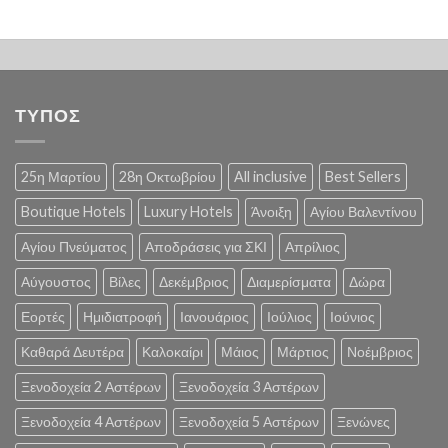
ΤΥΠΟΣ
25η Μαρτίου
28η Οκτωβρίου
All inclusive
Best Sellers
Boutique Hotels
Luxury Hotels
Άνοιξη
Αγίου Βαλεντίνου
Αγίου Πνεύματος
Αποδράσεις για ΣΚΙ
Απρίλιος
Αύγουστος
Βίλες
Δεκέμβριος
Διαμερίσματα
Δώρα
Εορτές
Ημιδιατροφή
Ιανουάριος
Ιούλιος
Ιούνιος
Καθαρά Δευτέρα
Καλοκαίρι
Μάιος
Μάρτιος
Νοέμβριος
Ξενοδοχεία 2 Αστέρων
Ξενοδοχεία 3 Αστέρων
Ξενοδοχεία 4 Αστέρων
Ξενοδοχεία 5 Αστέρων
Ξενώνες