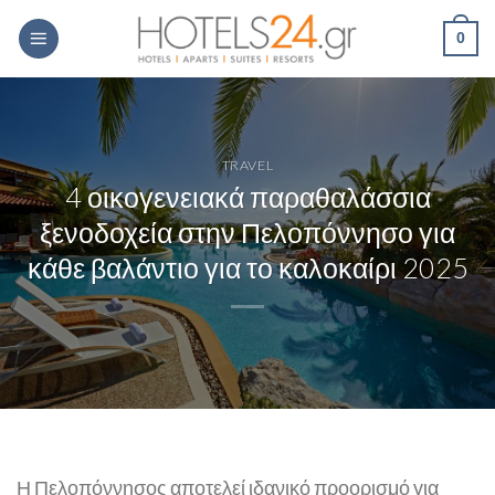
Skip
0
to
content
TRAVEL
4 οικογενειακά παραθαλάσσια
ξενοδοχεία στην Πελοπόννησο για
κάθε βαλάντιο για το καλοκαίρι 2025
Η Πελοπόννησος αποτελεί ιδανικό προορισμό για