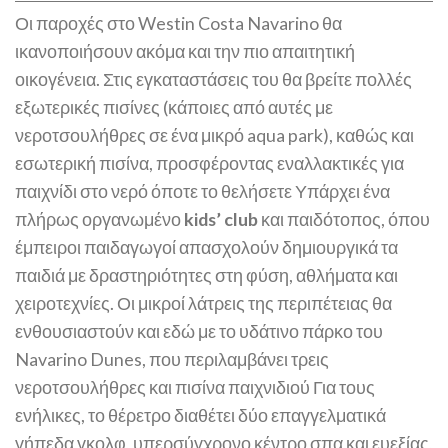
Οι παροχές στο Westin Costa Navarino θα
ικανοποιήσουν ακόμα και την πιο απαιτητική
οικογένεια. Στις εγκαταστάσεις του θα βρείτε πολλές
εξωτερικές πισίνες (κάποιες από αυτές με
νεροτσουλήθρες σε ένα μικρό aqua park), καθώς και
εσωτερική πισίνα, προσφέροντας εναλλακτικές για
παιχνίδι στο νερό όποτε το θελήσετε​ Υπάρχει ένα
πλήρως οργανωμένο
kids’ club
και παιδότοπος, όπου
έμπειροι παιδαγωγοί απασχολούν δημιουργικά τα
παιδιά με δραστηριότητες στη φύση, αθλήματα και
χειροτεχνίες. Οι μικροί λάτρεις της περιπέτειας θα
ενθουσιαστούν και εδώ με το υδάτινο πάρκο του
Navarino Dunes, που περιλαμβάνει τρεις
νεροτσουλήθρες και πισίνα παιχνιδιού​ Για τους
ενήλικες, το θέρετρο διαθέτει δύο επαγγελματικά
γήπεδα γκολφ, υπερσύγχρονο κέντρο σπα και ευεξίας,