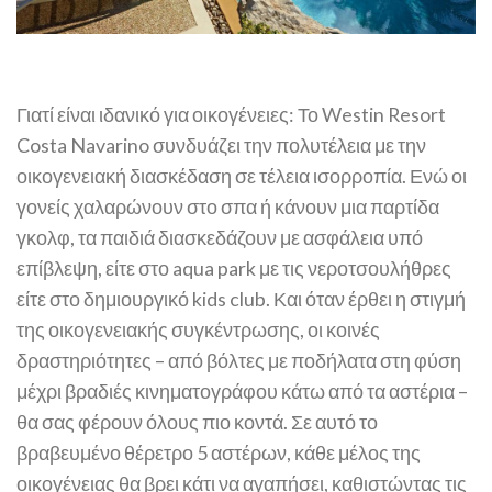
Γιατί είναι ιδανικό για οικογένειες: Το Westin Resort
Costa Navarino συνδυάζει την πολυτέλεια με την
οικογενειακή διασκέδαση σε τέλεια ισορροπία. Ενώ οι
γονείς χαλαρώνουν στο σπα ή κάνουν μια παρτίδα
γκολφ, τα παιδιά διασκεδάζουν με ασφάλεια υπό
επίβλεψη, είτε στο aqua park με τις νεροτσουλήθρες
είτε στο δημιουργικό kids club. Και όταν έρθει η στιγμή
της οικογενειακής συγκέντρωσης, οι κοινές
δραστηριότητες – από βόλτες με ποδήλατα στη φύση
μέχρι βραδιές κινηματογράφου κάτω από τα αστέρια –
θα σας φέρουν όλους πιο κοντά. Σε αυτό το
βραβευμένο θέρετρο 5 αστέρων, κάθε μέλος της
οικογένειας θα βρει κάτι να αγαπήσει, καθιστώντας τις