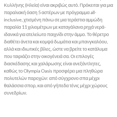
Κυλλήνης (Ηλεία) είναι ακριβώς αυτό. Πρόκειται για μια
παραλιακή όαση 5 αστέρων με πρόγραμμα all-
inclusive, χτισμένη πάνω σε μια τεράστια αμμώδη
παραλία 11 χιλιομέτρων με καταγάλανα ρηχά νερά​-
ιδανικά για ατελείωτο παιχνίδι στην άμμο. Το θέρετρο
διαθέτει άνετα και κομψά δωμάτια και μπανγκαλόου,
αλλά και ιδιωτικές βίλες, ώστε να βρείτε το κατάλυμα
που ταιριάζει στην οικογένειά σα. Οι επιλογές
διασκέδασης και χαλάρωσης είναι ανεξάντλητες,
καθώς το Olympia Oasis προσφέρει μια πληθώρα
πολυτελών παροχών: από σύγχρονο σπα μέχρι
θαλάσσια σπορ, και από γήπεδα τένις μέχρι χώρους
συνεδρίων​.