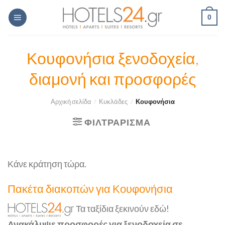
Skip
0
to
content
Κουφονήσια ξενοδοχεία,
διαμονή και προσφορές
Αρχική σελίδα
/
Κυκλάδες
/
Κουφονήσια
ΦΙΛΤΡΆΡΙΣΜΑ
Κάνε κράτηση τώρα.
Πακέτα διακοπών για Κουφονήσια
Τα ταξίδια ξεκινούν εδώ!
Ανακάλυψε προσφορές για ξενοδοχεία σε