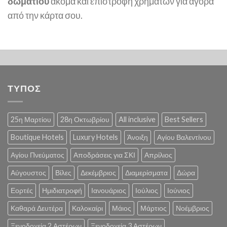
δωματίου
ακόμα και επιστροφή χρημάτων για αγορά
από την κάρτα σου.
ΤΥΠΟΣ
25η Μαρτίου
28η Οκτωβρίου
All inclusive
Best Sellers
Boutique Hotels
Luxury Hotels
Άνοιξη
Αγίου Βαλεντίνου
Αγίου Πνεύματος
Αποδράσεις για ΣΚΙ
Απρίλιος
Αύγουστος
Βίλες
Δεκέμβριος
Διαμερίσματα
Δώρα
Εορτές
Ημιδιατροφή
Ιανουάριος
Ιούλιος
Ιούνιος
Καθαρά Δευτέρα
Καλοκαίρι
Μάιος
Μάρτιος
Νοέμβριος
Ξενοδοχεία 2 Αστέρων
Ξενοδοχεία 3 Αστέρων