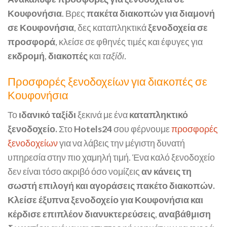
Κουφονήσια
. Βρες
πακέτα διακοπών για διαμονή
σε Κουφονήσια
, δες καταπληκτικά
ξενοδοχεία σε
προσφορά
, κλείσε σε φθηνές τιμές και έφυγες για
εκδρομή
,
διακοπές
και
ταξίδι.
Προσφορές ξενοδοχείων για διακοπές σε
Κουφονήσια
Το
ιδανικό ταξίδι
ξεκινά με ένα
καταπληκτικό
ξενοδοχείο.
Στο
Hotels24
σου φέρνουμε
προσφορές
ξενοδοχείων
για να λάβεις την μέγιστη δυνατή
υπηρεσία στην πιο χαμηλή τιμή. Ένα καλό ξενοδοχείο
δεν είναι τόσο ακριβό όσο νομίζεις
αν κάνεις τη
σωστή επιλογή και αγοράσεις πακέτο διακοπών.
Κλείσε έξυπνα ξενοδοχείο για Κουφονήσια και
κέρδισε επιπλέον διανυκτερεύσεις
,
αναβάθμιση