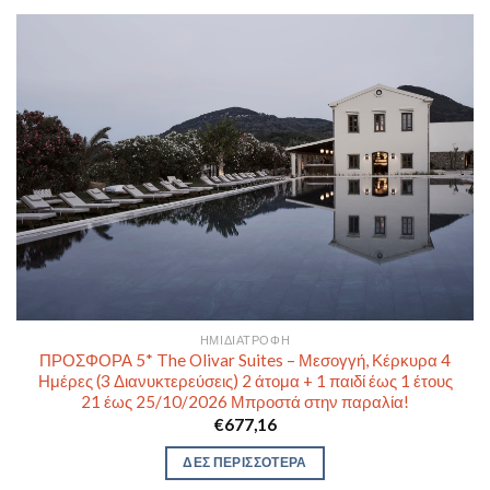
ΗΜΙΔΙΑΤΡΟΦΉ
ΠΡΟΣΦΟΡΑ 5* The Olivar Suites – Μεσογγή, Κέρκυρα 4
Ημέρες (3 Διανυκτερεύσεις) 2 άτομα + 1 παιδί έως 1 έτους
21 έως 25/10/2026 Μπροστά στην παραλία!
€
677,16
ΔΕΣ ΠΕΡΙΣΣΟΤΕΡΑ