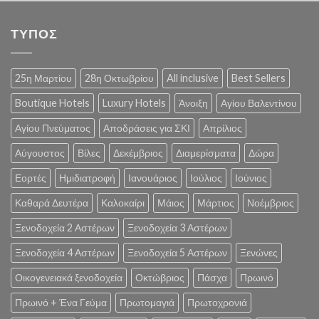
ΤΥΠΟΣ
25η Μαρτίου
28η Οκτωβρίου
All inclusive
Best Sellers
Boutique Hotels
Luxury Hotels
Άνοιξη
Αγίου Βαλεντίνου
Αγίου Πνεύματος
Αποδράσεις για ΣΚΙ
Απρίλιος
Αύγουστος
Βίλες
Δεκέμβριος
Διαμερίσματα
Δώρα
Εορτές
Ημιδιατροφή
Ιανουάριος
Ιούλιος
Ιούνιος
Καθαρά Δευτέρα
Καλοκαίρι
Μάιος
Μάρτιος
Νοέμβριος
Ξενοδοχεία 2 Αστέρων
Ξενοδοχεία 3 Αστέρων
Ξενοδοχεία 4 Αστέρων
Ξενοδοχεία 5 Αστέρων
Ξενώνες
Οικογενειακά ξενοδοχεία
Οκτώβριος
Πάσχα
Πρωινό
Πρωινό + Ένα Γεύμα
Πρωτομαγιά
Πρωτοχρονιά