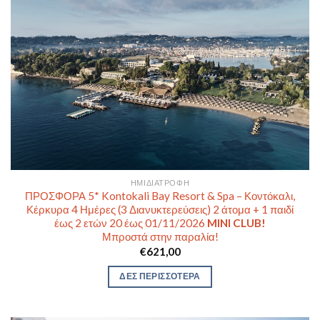
ΗΜΙΔΙΑΤΡΟΦΉ
ΠΡΟΣΦΟΡΑ 5* Kontokali Bay Resort & Spa – Κοντόκαλι,
Κέρκυρα 4 Ημέρες (3 Διανυκτερεύσεις) 2 άτομα + 1 παιδί
έως 2 ετών 20 έως 01/11/2026
MINI CLUB!
Μπροστά στην παραλία!
€
621,00
ΔΕΣ ΠΕΡΙΣΣΟΤΕΡΑ