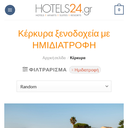
Skip
0
to
content
Κέρκυρα ξενοδοχεία με
ΗΜΙΔΙΑΤΡΟΦΗ
Αρχική σελίδα
/
Κέρκυρα
ΦΙΛΤΡΆΡΙΣΜΑ
Ημιδιατροφή