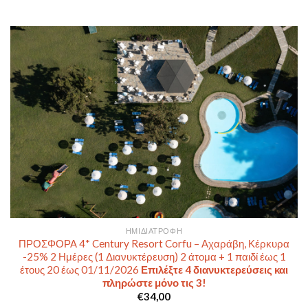
ΗΜΙΔΙΑΤΡΟΦΉ
ΠΡΟΣΦΟΡΑ 4* Century Resort Corfu – Αχαράβη, Κέρκυρα
-25% 2 Ημέρες (1 Διανυκτέρευση) 2 άτομα + 1 παιδί έως 1
έτους 20 έως 01/11/2026
Επιλέξτε 4 διανυκτερεύσεις και
πληρώστε μόνο τις 3!
€
34,00