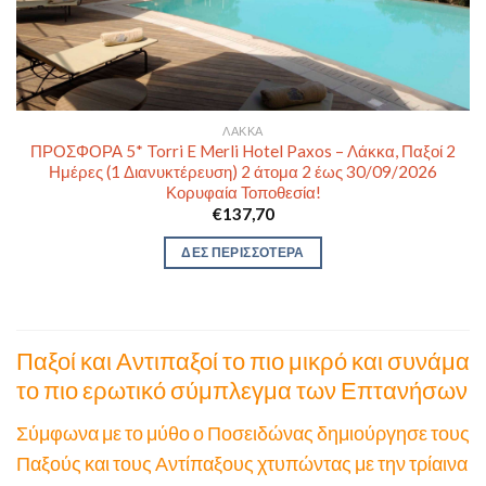
ΛΆΚΚΑ
ΠΡΟΣΦΟΡΑ 5* Torri E Merli Hotel Paxos – Λάκκα, Παξοί 2
Ημέρες (1 Διανυκτέρευση) 2 άτομα 2 έως 30/09/2026
Κορυφαία Τοποθεσία!
€
137,70
ΔΕΣ ΠΕΡΙΣΣΟΤΕΡΑ
Παξοί και Αντιπαξοί το πιο μικρό και συνάμα
το πιο ερωτικό σύμπλεγμα των Επτανήσων
Σύμφωνα με το μύθο ο Ποσειδώνας δημιούργησε τους
Παξούς και τους Αντίπαξους χτυπώντας με την τρίαινα