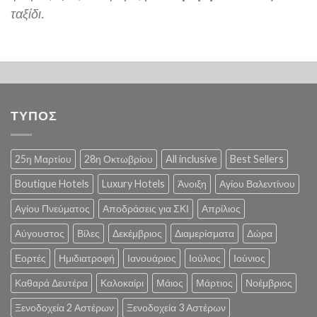
ταξίδι.
ΤΥΠΟΣ
25η Μαρτίου
28η Οκτωβρίου
All inclusive
Best Sellers
Boutique Hotels
Luxury Hotels
Άνοιξη
Αγίου Βαλεντίνου
Αγίου Πνεύματος
Αποδράσεις για ΣΚΙ
Απρίλιος
Αύγουστος
Βίλες
Δεκέμβριος
Διαμερίσματα
Δώρα
Εορτές
Ημιδιατροφή
Ιανουάριος
Ιούλιος
Ιούνιος
Καθαρά Δευτέρα
Καλοκαίρι
Μάιος
Μάρτιος
Νοέμβριος
Ξενοδοχεία 2 Αστέρων
Ξενοδοχεία 3 Αστέρων