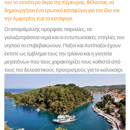
του το νοτιότερο άκρο της Κέρκυρας, θέλοντας να
δημιουργήσει ένα ερωτικό καταφύγιο για τον ίδιο και
την Αμφιτρίτη. Και τα κατάφερε.
Οι απαράμιλλης ομορφιάς παραλίες, τα
γαλαζοπράσινα νερά και οι εντυπωσιακές σπηλιές του
νησιού το επιβεβαιώνουν. Παξοί και Αντίπαξοι έχουν
έκτοτε ως έμβλημα τους την τρίαινα και η γοητεία
μεγατόνων που τους χαρακτηρίζει τους καθιστά από
τους πιο δελεαστικούς προορισμούς για το καλοκαίρι.