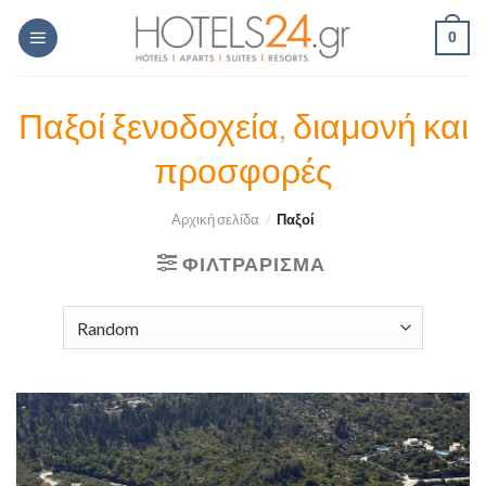
Skip
0
to
content
Παξοί ξενοδοχεία, διαμονή και
προσφορές
Αρχική σελίδα
/
Παξοί
ΦΙΛΤΡΆΡΙΣΜΑ