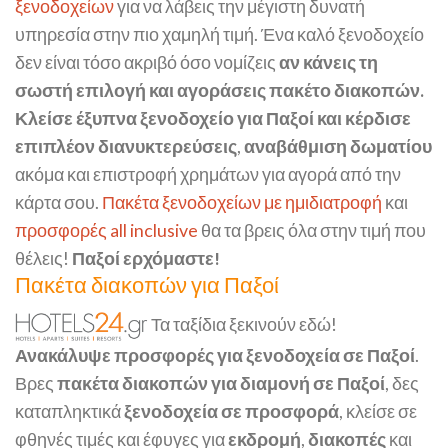
ξενοδοχείων
για να λάβεις την μέγιστη δυνατή
υπηρεσία στην πιο χαμηλή τιμή. Ένα καλό ξενοδοχείο
δεν είναι τόσο ακριβό όσο νομίζεις
αν κάνεις τη
σωστή επιλογή και αγοράσεις πακέτο διακοπών.
Κλείσε έξυπνα ξενοδοχείο για Παξοί και κέρδισε
επιπλέον διανυκτερεύσεις
,
αναβάθμιση δωματίου
ακόμα και επιστροφή χρημάτων για αγορά από την
κάρτα σου.
Πακέτα ξενοδοχείων με ημιδιατροφή
και
προσφορές all inclusive
θα τα βρεις όλα στην τιμή που
θέλεις!
Παξοί ερχόμαστε!
Πακέτα διακοπών για Παξοί
Τα ταξίδια ξεκινούν εδώ!
Ανακάλυψε προσφορές για ξενοδοχεία σε Παξοί
.
Βρες
πακέτα διακοπών για διαμονή σε Παξοί
, δες
καταπληκτικά
ξενοδοχεία σε προσφορά
, κλείσε σε
φθηνές τιμές και έφυγες για
εκδρομή
,
διακοπές
και