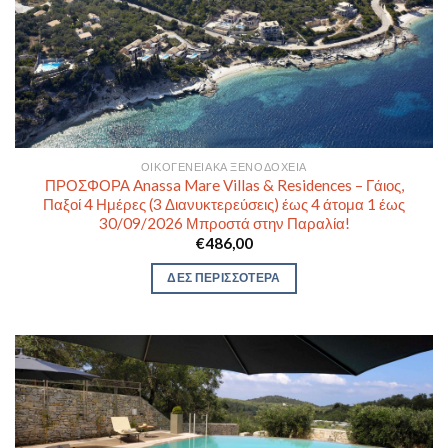
ΟΙΚΟΓΕΝΕΙΑΚΆ ΞΕΝΟΔΟΧΕΊΑ
ΠΡΟΣΦΟΡΑ Anassa Mare Villas & Residences – Γάιος,
Παξοί 4 Ημέρες (3 Διανυκτερεύσεις) έως 4 άτομα 1 έως
30/09/2026 Μπροστά στην Παραλία!
€
486,00
ΔΕΣ ΠΕΡΙΣΣΟΤΕΡΑ