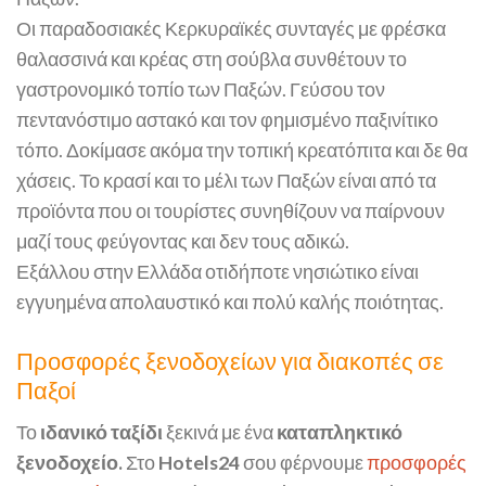
Οι παραδοσιακές Κερκυραϊκές συνταγές με φρέσκα
θαλασσινά και κρέας στη σούβλα συνθέτουν το
γαστρονομικό τοπίο των Παξών. Γεύσου τον
πεντανόστιμο αστακό και τον φημισμένο παξινίτικο
τόπο. Δοκίμασε ακόμα την τοπική κρεατόπιτα και δε θα
χάσεις. Το κρασί και το μέλι των Παξών είναι από τα
προϊόντα που οι τουρίστες συνηθίζουν να παίρνουν
μαζί τους φεύγοντας και δεν τους αδικώ.
Εξάλλου στην Ελλάδα οτιδήποτε νησιώτικο είναι
εγγυημένα απολαυστικό και πολύ καλής ποιότητας.
Προσφορές ξενοδοχείων για διακοπές σε
Παξοί
Το
ιδανικό ταξίδι
ξεκινά με ένα
καταπληκτικό
ξενοδοχείο.
Στο
Hotels24
σου φέρνουμε
προσφορές