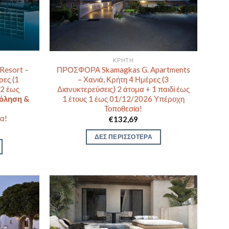
ΚΡΉΤΗ
Resort –
ΠΡΟΣΦΟΡΑ Skamagkas G. Apartments
ρες (1
– Χανιά, Κρήτη 4 Ημέρες (3
12 έως
Διανυκτερεύσεις) 2 άτομα + 1 παιδί έως
χόληση &
1 έτους 1 έως 01/12/2026 Υπέροχη
Τοποθεσία!
α!
€
132,69
ΔΕΣ ΠΕΡΙΣΣΟΤΕΡΑ