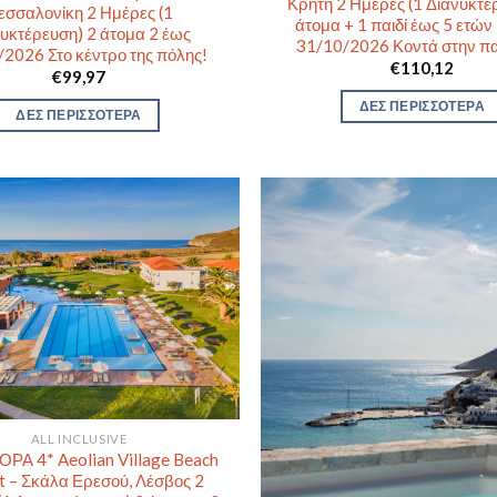
Κρήτη 2 Ημέρες (1 Διανυκτέ
εσσαλονίκη 2 Ημέρες (1
άτομα + 1 παιδί έως 5 ετών
υκτέρευση) 2 άτομα 2 έως
31/10/2026 Κοντά στην π
2026 Στο κέντρο της πόλης!
€
110,12
€
99,97
ΔΕΣ ΠΕΡΙΣΣΟΤΕΡΑ
ΔΕΣ ΠΕΡΙΣΣΟΤΕΡΑ
ALL INCLUSIVE
Α 4* Aeolian Village Beach
t – Σκάλα Ερεσού, Λέσβος 2