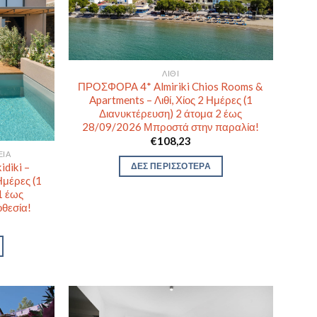
ΛΙΘΊ
ΠΡΟΣΦΟΡΑ 4* Almiriki Chios Rooms &
Apartments – Λιθί, Χίος 2 Ημέρες (1
Διανυκτέρευση) 2 άτομα 2 έως
28/09/2026 Μπροστά στην παραλία!
€
108,23
ΕΊΑ
diki –
ΔΕΣ ΠΕΡΙΣΣΟΤΕΡΑ
Ημέρες (1
1 έως
θεσία!