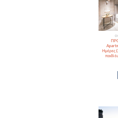
Ο
ΠΡΟ
Apartm
Ημέρες (
παιδί 