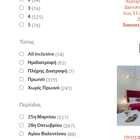
Αζόλιμ
Διανυκτ
3
76
έως 11 
4
125
2
5
διανυκτ
76
Τύπος
All inclusive
74
Ημιδιατροφή
92
Πλήρης Διατροφή
7
Πρωινό
319
Χωρίς Πρωινό
241
Περίοδος
25η Μαρτίου
117
28η Οκτωβρίου
267
Αγίου Βαλεντίνου
88
ΠΡΟΣΦΟ