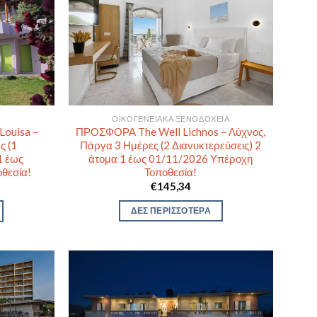
ΟΙΚΟΓΕΝΕΙΑΚΆ ΞΕΝΟΔΟΧΕΊΑ
ΠΡΟΣΦΟΡΑ The Well Lichnos – Λύχνος,
ouisa –
Πάργα 3 Ημέρες (2 Διανυκτερεύσεις) 2
ς (1
άτομα 1 έως 01/11/2026 Υπέροχη
1 έως
Τοποθεσία!
θεσία!
€
145,34
ΔΕΣ ΠΕΡΙΣΣΟΤΕΡΑ