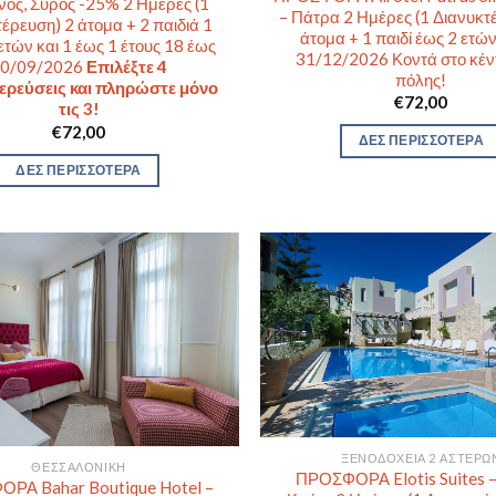
νος, Σύρος -25% 2 Ημέρες (1
– Πάτρα 2 Ημέρες (1 Διανυκτ
έρευση) 2 άτομα + 2 παιδιά 1
άτομα + 1 παιδί έως 2 ετώ
ετών και 1 έως 1 έτους 18 έως
31/12/2026 Κοντά στο κέν
0/09/2026
Επιλέξτε 4
πόλης!
ερεύσεις και πληρώστε μόνο
€
72,00
τις 3!
€
72,00
ΔΕΣ ΠΕΡΙΣΣΟΤΕΡΑ
ΔΕΣ ΠΕΡΙΣΣΟΤΕΡΑ
ΞΕΝΟΔΟΧΕΊΑ 2 ΑΣΤΈΡΩ
ΘΕΣΣΑΛΟΝΊΚΗ
ΠΡΟΣΦΟΡΑ Elotis Suites –
ΡΑ Bahar Boutique Hotel –