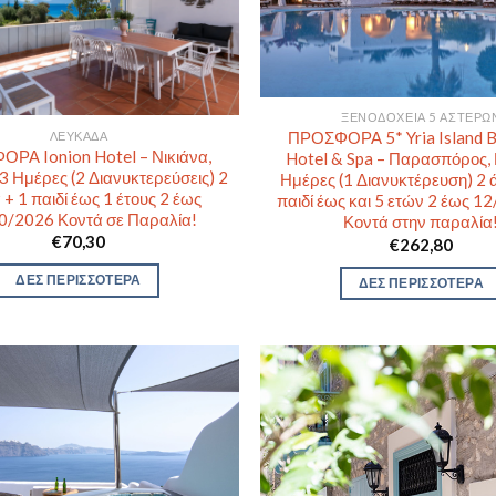
ΞΕΝΟΔΟΧΕΊΑ 5 ΑΣΤΈΡΩ
ΠΡΟΣΦΟΡΑ 5* Yria Island B
ΛΕΥΚΆΔΑ
ΡΑ Ionion Hotel – Νικιάνα,
Hotel & Spa – Παρασπόρος,
3 Ημέρες (2 Διανυκτερεύσεις) 2
Ημέρες (1 Διανυκτέρευση) 2 
 + 1 παιδί έως 1 έτους 2 έως
παιδί έως και 5 ετών 2 έως 1
0/2026 Κοντά σε Παραλία!
Κοντά στην παραλία
€
70,30
€
262,80
ΔΕΣ ΠΕΡΙΣΣΟΤΕΡΑ
ΔΕΣ ΠΕΡΙΣΣΟΤΕΡΑ