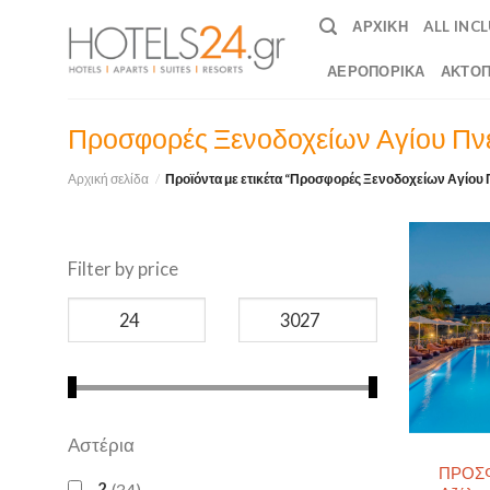
Skip
ΑΡΧΙΚΉ
ALL INC
to
content
ΑΕΡΟΠΟΡΙΚΆ
ΑΚΤΟΠ
Προσφορές Ξενοδοχείων Αγίου Πν
Αρχική σελίδα
/
Προϊόντα με ετικέτα “Προσφορές Ξενοδοχείων Αγίου
Filter by price
Αστέρια
ΠΡΟΣΦΟ
2
34