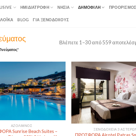
LUSIVE
ΗΜΙΔΙΑΤΡΟΦΉ
ΝΗΣΙΆ
ΔΗΜΟΦΙΛΉ
ΠΡΟΟΡΙΣΜΟ
ΛΟΪΚΆ
BLOG
ΓΙΑ ΞΕΝΟΔΟΧΟΥΣ
εύματος
Βλέπετε 1–30 από 559 αποτελέσ
 Πνεύματος”
ΑΖΌΛΙΜΝΟΣ
ΞΕΝΟΔΟΧΕΊΑ 3 ΑΣΤΈΡΩ
ΡΑ Sunrise Beach Suites –
ΠΡΟΣΦΟΡΑ Airotel Patras Sm