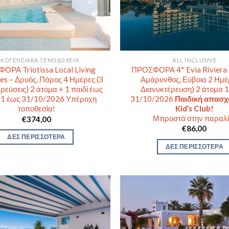
ALL INCLUSIVE
ΙΚΟΓΕΝΕΙΑΚΆ ΞΕΝΟΔΟΧΕΊΑ
ΠΡΟΣΦΟΡΑ 4* Evia Riviera 
ΟΡΑ Triotissa Local Living
Αμάρυνθος, Εύβοια 2 Ημέ
es – Δρυός, Πάρος 4 Ημέρες (3
Διανυκτέρευση) 2 άτομα 
ρεύσεις) 2 άτομα + 1 παιδί έως
31/10/2026
Παιδική απασ
 1 έως 31/10/2026 Υπέροχη
Kid’s Club!
τοποθεσία!
Μπροστά στην παραλί
€
374,00
€
86,00
ΔΕΣ ΠΕΡΙΣΣΟΤΕΡΑ
ΔΕΣ ΠΕΡΙΣΣΟΤΕΡΑ