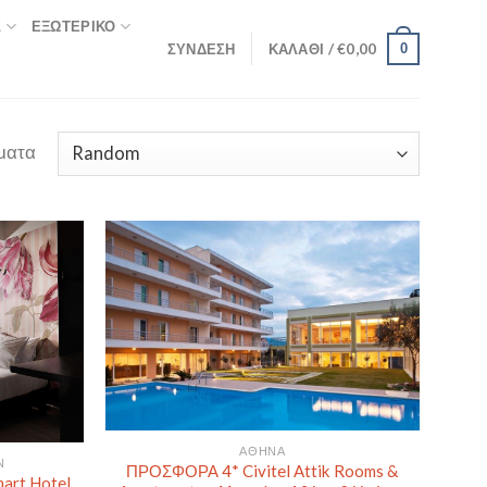
Σ
ΕΞΩΤΕΡΙΚΌ
ΣΎΝΔΕΣΗ
ΚΑΛΆΘΙ /
€
0,00
0
ματα
ΑΘΉΝΑ
Ν
ΠΡΟΣΦΟΡΑ 4* Civitel Attik Rooms &
art Hotel