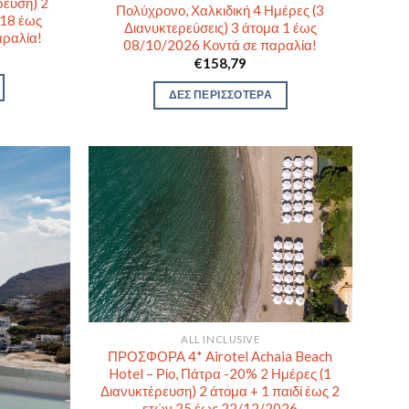
ρευση) 2
Πολύχρονο, Χαλκιδική 4 Ημέρες (3
 18 έως
Διανυκτερεύσεις) 3 άτομα 1 έως
αραλία!
08/10/2026 Κοντά σε παραλία!
€
158,79
ΔΕΣ ΠΕΡΙΣΣΟΤΕΡΑ
ALL INCLUSIVE
ΠΡΟΣΦΟΡΑ 4* Airotel Achaia Beach
Hotel – Ρίο, Πάτρα -20% 2 Ημέρες (1
Διανυκτέρευση) 2 άτομα + 1 παιδί έως 2
ετών 25 έως 22/12/2026