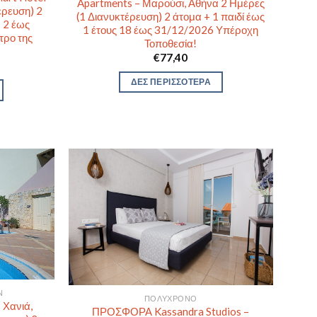
Apartments – Μαρούσι, Αθήνα 2 Ημέρες
έρευση) 2
(1 Διανυκτέρευση) 2 άτομα + 1 παιδί έως
ν 2 έως
1 έτους 18 έως 31/12/2026 Υπέροχη
τρο της
Τοποθεσία!
€
77,40
ΔΕΣ ΠΕΡΙΣΣΟΤΕΡΑ
Ν
ΠΟΛΎΧΡΟΝΟ
 Χανιά,
ΠΡΟΣΦΟΡΑ Kassandra Studios –