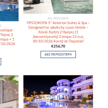
ALL INCLUSIVE
ΠΡΟΣΦΟΡΑ 5* Asterion Suites & Spa –
Ν
Designed for adults by Louis Hotels –
outique
Χανιά, Κρήτη 2 Ημέρες (1
 Πάρος 2
Διανυκτέρευση) 2 άτομα 22 έως
άτομα + 1
30/10/2026 Κοντά σε Παραλία!
2/10/2026
€
256,70
!
ΔΕΣ ΠΕΡΙΣΣΟΤΕΡΑ