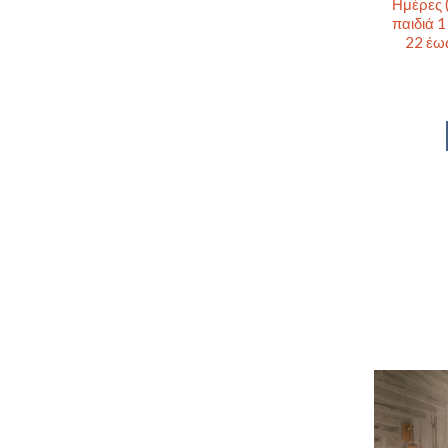
Ημέρες 
παιδιά 1
22 έω