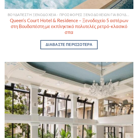
ΒΟΥΔΑΠΈΣΤΗ ΞΕΝΟΔΟΧΕΊΑ - ΠΡΟΣΦΟΡΈΣ ΞΕΝΟΔΟΧΕΊΩΝ ΓΙΑ ΒΟΥΔΑΠΈΣΤΗ
Queen’s Court Hotel & Residence – Ξενοδοχείο 5 αστέρων
στη Βουδαπέστη με εκπληκτικό πολυτελές ρετρό-κλασικό
σπα
ΔΙΑΒΆΣΤΕ ΠΕΡΙΣΣΌΤΕΡΑ