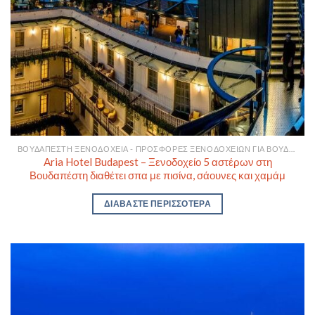
ΒΟΥΔΑΠΈΣΤΗ ΞΕΝΟΔΟΧΕΊΑ - ΠΡΟΣΦΟΡΈΣ ΞΕΝΟΔΟΧΕΊΩΝ ΓΙΑ ΒΟΥΔΑΠΈΣΤΗ
Aria Hotel Budapest – Ξενοδοχείο 5 αστέρων στη
Βουδαπέστη διαθέτει σπα με πισίνα, σάουνες και χαμάμ
ΔΙΑΒΆΣΤΕ ΠΕΡΙΣΣΌΤΕΡΑ