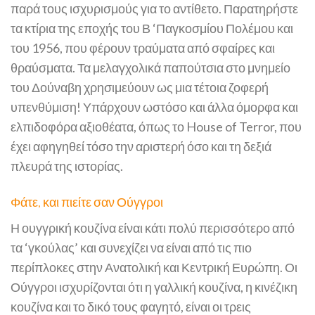
παρά τους ισχυρισμούς για το αντίθετο. Παρατηρήστε
τα κτίρια της εποχής του Β ‘Παγκοσμίου Πολέμου και
του 1956, που φέρουν τραύματα από σφαίρες και
θραύσματα. Τα μελαγχολικά παπούτσια στο μνημείο
του Δούναβη χρησιμεύουν ως μια τέτοια ζοφερή
υπενθύμιση! Υπάρχουν ωστόσο και άλλα όμορφα και
ελπιδοφόρα αξιοθέατα, όπως το House of Terror, που
έχει αφηγηθεί τόσο την αριστερή όσο και τη δεξιά
πλευρά της ιστορίας.
Φάτε, και πιείτε σαν Ούγγροι
Η ουγγρική κουζίνα είναι κάτι πολύ περισσότερο από
τα ‘γκούλας’ και συνεχίζει να είναι από τις πιο
περίπλοκες στην Ανατολική και Κεντρική Ευρώπη. Οι
Ούγγροι ισχυρίζονται ότι η γαλλική κουζίνα, η κινέζικη
κουζίνα και το δικό τους φαγητό, είναι οι τρεις