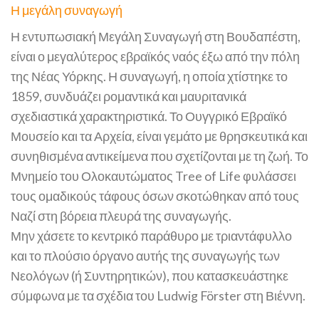
Η μεγάλη συναγωγή
Η εντυπωσιακή Μεγάλη Συναγωγή στη Βουδαπέστη,
είναι ο μεγαλύτερος εβραϊκός ναός έξω από την πόλη
της Νέας Υόρκης. Η συναγωγή, η οποία χτίστηκε το
1859, συνδυάζει ρομαντικά και μαυριτανικά
σχεδιαστικά χαρακτηριστικά. Το Ουγγρικό Εβραϊκό
Μουσείο και τα Αρχεία, είναι γεμάτο με θρησκευτικά και
συνηθισμένα αντικείμενα που σχετίζονται με τη ζωή. Το
Μνημείο του Ολοκαυτώματος Tree of Life φυλάσσει
τους ομαδικούς τάφους όσων σκοτώθηκαν από τους
Ναζί στη βόρεια πλευρά της συναγωγής.
Μην χάσετε το κεντρικό παράθυρο με τριαντάφυλλο
και το πλούσιο όργανο αυτής της συναγωγής των
Νεολόγων (ή Συντηρητικών), που κατασκευάστηκε
σύμφωνα με τα σχέδια του Ludwig Förster στη Βιέννη.