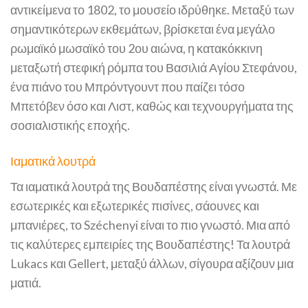
αντικείμενα το 1802, το μουσείο ιδρύθηκε. Μεταξύ των
σημαντικότερων εκθεμάτων, βρίσκεται ένα μεγάλο
ρωμαϊκό μωσαϊκό του 2ου αιώνα, η κατακόκκινη
μεταξωτή στεφική ρόμπα του Βασιλιά Αγίου Στεφάνου,
ένα πιάνο του Μπρόντγουντ που παίζει τόσο
Μπετόβεν όσο και Λιστ, καθώς και τεχνουργήματα της
σοσιαλιστικής εποχής.
Ιαματικά λουτρά
Τα ιαματικά λουτρά της Βουδαπέστης είναι γνωστά. Με
εσωτερικές και εξωτερικές πισίνες, σάουνες και
μπανιέρες, το Széchenyi είναι το πιο γνωστό. Μια από
τις καλύτερες εμπειρίες της Βουδαπέστης! Τα λουτρά
Lukacs και Gellert, μεταξύ άλλων, σίγουρα αξίζουν μια
ματιά.