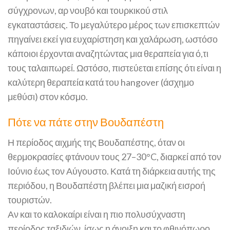
σύγχρονων, αρ νουβό και τουρκικού στιλ
εγκαταστάσεις. Το μεγαλύτερο μέρος των επισκεπτών
πηγαίνει εκεί για ευχαρίστηση και χαλάρωση, ωστόσο
κάποιοι έρχονται αναζητώντας μια θεραπεία για ό,τι
τους ταλαιπωρεί. Ωστόσο, πιστεύεται επίσης ότι είναι η
καλύτερη θεραπεία κατά του hangover (άσχημο
μεθύσι) στον κόσμο.
Πότε να πάτε στην Βουδαπέστη
Η περίοδος αιχμής της Βουδαπέστης, όταν οι
θερμοκρασίες φτάνουν τους 27–30°C, διαρκεί από τον
Ιούνιο έως τον Αύγουστο. Κατά τη διάρκεια αυτής της
περιόδου, η Βουδαπέστη βλέπει μια μαζική εισροή
τουριστών.
Αν και το καλοκαίρι είναι η πιο πολυσύχναστη
περίοδος ταξιδιών, ίσως η άνοιξη και το φθινόπωρο