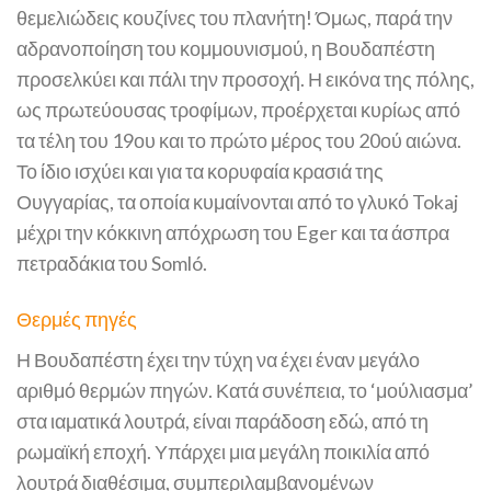
θεμελιώδεις κουζίνες του πλανήτη! Όμως, παρά την
αδρανοποίηση του κομμουνισμού, η Βουδαπέστη
προσελκύει και πάλι την προσοχή. Η εικόνα της πόλης,
ως πρωτεύουσας τροφίμων, προέρχεται κυρίως από
τα τέλη του 19ου και το πρώτο μέρος του 20ού αιώνα.
Το ίδιο ισχύει και για τα κορυφαία κρασιά της
Ουγγαρίας, τα οποία κυμαίνονται από το γλυκό Tokaj
μέχρι την κόκκινη απόχρωση του Eger και τα άσπρα
πετραδάκια του Somló.
Θερμές πηγές
Η Βουδαπέστη έχει την τύχη να έχει έναν μεγάλο
αριθμό θερμών πηγών. Κατά συνέπεια, το ‘μούλιασμα’
στα ιαματικά λουτρά, είναι παράδοση εδώ, από τη
ρωμαϊκή εποχή. Υπάρχει μια μεγάλη ποικιλία από
λουτρά διαθέσιμα, συμπεριλαμβανομένων