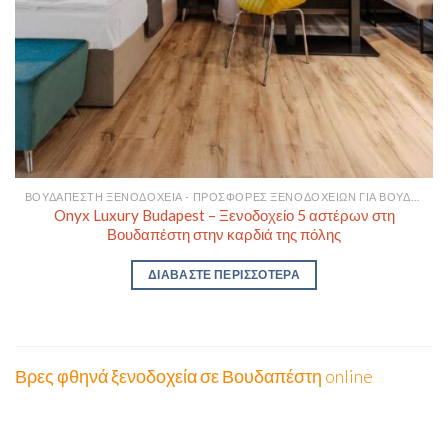
ΒΟΥΔΑΠΈΣΤΗ ΞΕΝΟΔΟΧΕΊΑ - ΠΡΟΣΦΟΡΈΣ ΞΕΝΟΔΟΧΕΊΩΝ ΓΙΑ ΒΟΥΔΑΠΈΣΤΗ
Onyx Luxury Budapest – Ξενοδοχείο 5 αστέρων στη
Βουδαπέστη στην καρδιά της πόλης
ΔΙΑΒΆΣΤΕ ΠΕΡΙΣΣΌΤΕΡΑ
Βρες φθηνά ξενοδοχεία σε Βουδαπέστη online