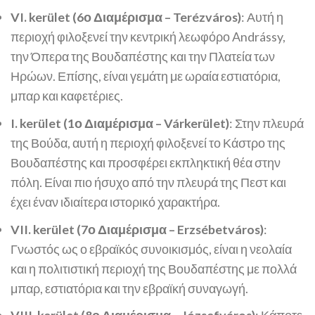
VI. kerület (6ο Διαμέρισμα – Terézváros)
: Αυτή η
περιοχή φιλοξενεί την κεντρική λεωφόρο Andrássy,
την Όπερα της Βουδαπέστης και την Πλατεία των
Ηρώων. Επίσης, είναι γεμάτη με ωραία εστιατόρια,
μπαρ και καφετέριες.
I. kerület (1ο Διαμέρισμα – Várkerület)
: Στην πλευρά
της Βούδα, αυτή η περιοχή φιλοξενεί το Κάστρο της
Βουδαπέστης και προσφέρει εκπληκτική θέα στην
πόλη. Είναι πιο ήσυχο από την πλευρά της Πεστ και
έχει έναν ιδιαίτερα ιστορικό χαρακτήρα.
VII. kerület (7ο Διαμέρισμα – Erzsébetváros)
:
Γνωστός ως ο εβραϊκός συνοικισμός, είναι η νεολαία
και η πολιτιστική περιοχή της Βουδαπέστης με πολλά
μπαρ, εστιατόρια και την εβραϊκή συναγωγή.