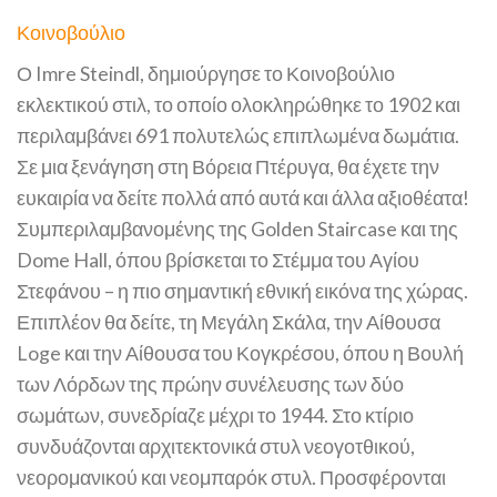
Κοινοβούλιο
Ο Imre Steindl, δημιούργησε το Κοινοβούλιο
εκλεκτικού στιλ, το οποίο ολοκληρώθηκε το 1902 και
περιλαμβάνει 691 πολυτελώς επιπλωμένα δωμάτια.
Σε μια ξενάγηση στη Βόρεια Πτέρυγα, θα έχετε την
ευκαιρία να δείτε πολλά από αυτά και άλλα αξιοθέατα!
Συμπεριλαμβανομένης της Golden Staircase και της
Dome Hall, όπου βρίσκεται το Στέμμα του Αγίου
Στεφάνου – η πιο σημαντική εθνική εικόνα της χώρας.
Επιπλέον θα δείτε, τη Μεγάλη Σκάλα, την Αίθουσα
Loge και την Αίθουσα του Κογκρέσου, όπου η Βουλή
των Λόρδων της πρώην συνέλευσης των δύο
σωμάτων, συνεδρίαζε μέχρι το 1944. Στο κτίριο
συνδυάζονται αρχιτεκτονικά στυλ νεογοτθικού,
νεορομανικού και νεομπαρόκ στυλ. Προσφέρονται