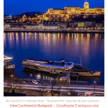
ΒΟΥΔΑΠΈΣΤΗ ΞΕΝΟΔΟΧΕΊΑ - ΠΡΟΣΦΟΡΈΣ ΞΕΝΟΔΟΧΕΊΩΝ ΓΙΑ ΒΟΥΔΑΠΈΣΤΗ
InterContinental Budapest – Ξενοδοχείο 5 αστέρων στη