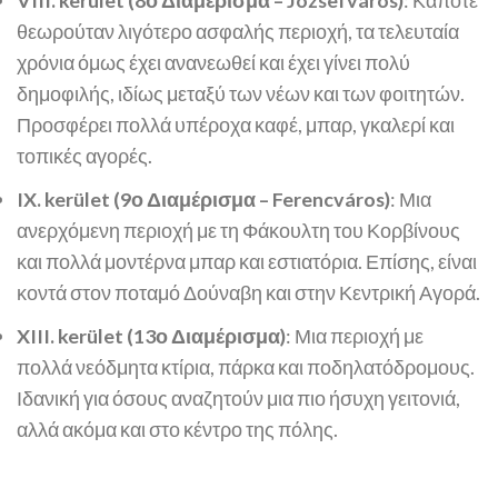
VIII. kerület (8ο Διαμέρισμα – Józsefváros)
: Κάποτε
θεωρούταν λιγότερο ασφαλής περιοχή, τα τελευταία
χρόνια όμως έχει ανανεωθεί και έχει γίνει πολύ
δημοφιλής, ιδίως μεταξύ των νέων και των φοιτητών.
Προσφέρει πολλά υπέροχα καφέ, μπαρ, γκαλερί και
τοπικές αγορές.
IX. kerület (9ο Διαμέρισμα – Ferencváros)
: Μια
ανερχόμενη περιοχή με τη Φάκουλτη του Κορβίνους
και πολλά μοντέρνα μπαρ και εστιατόρια. Επίσης, είναι
κοντά στον ποταμό Δούναβη και στην Κεντρική Αγορά.
XIII. kerület (13ο Διαμέρισμα)
: Μια περιοχή με
πολλά νεόδμητα κτίρια, πάρκα και ποδηλατόδρομους.
Ιδανική για όσους αναζητούν μια πιο ήσυχη γειτονιά,
αλλά ακόμα και στο κέντρο της πόλης.