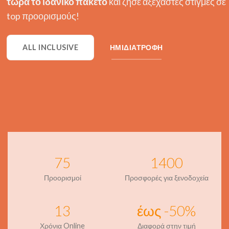
τώρα το ιδανικό πακέτο
και ζήσε αξέχαστες στιγμές σε
top προορισμούς!
ALL INCLUSIVE
ΗΜΙΔΙΑΤΡΟΦΗ
75
1400
Προορισμοί
Προσφορές για ξενοδοχεία
13
έως -50%
Χρόνια Online
Διαφορά στην τιμή