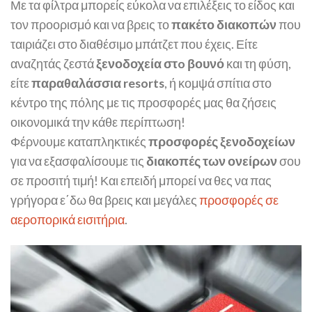
Με τα φίλτρα μπορείς εύκολα να επιλέξεις το είδος και
τον προορισμό και να βρεις το
πακέτο διακοπών
που
ταιριάζει στο διαθέσιμο μπάτζετ που έχεις. Είτε
αναζητάς ζεστά
ξενοδοχεία στo βουνό
και τη φύση,
είτε
παραθαλάσσια resorts
, ή κομψά σπίτια στο
κέντρο της πόλης με τις προσφορές μας θα ζήσεις
οικονομικά την κάθε περίπτωση!
Φέρνουμε καταπληκτικές
προσφορές ξενοδοχείων
για να εξασφαλίσουμε τις
διακοπές των ονείρων
σου
σε προσιτή τιμή! Και επειδή μπορεί να θες να πας
γρήγορα ε΄δω θα βρεις και μεγάλες
προσφορές σε
αεροπορικά εισιτήρια
.