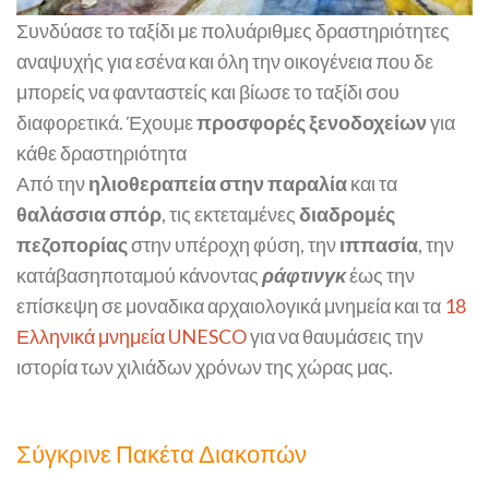
Συνδύασε το ταξίδι με πολυάριθμες δραστηριότητες
αναψυχής για εσένα και όλη την οικογένεια που δε
μπορείς να φανταστείς και βίωσε το ταξίδι σου
διαφορετικά. Έχουμε
προσφορές ξενοδοχείων
για
κάθε δραστηριότητα
Από την
ηλιοθεραπεία στην παραλία
και τα
θαλάσσια σπόρ
, τις εκτεταμένες
διαδρομές
πεζοπορίας
στην υπέροχη φύση, την
ιππασία
, την
κατάβασηποταμού κάνοντας
ράφτινγκ
έως την
επίσκεψη σε μοναδικα αρχαιολογικά μνημεία και τα
18
Ελληνικά μνημεία UNESCO
για να θαυμάσεις την
ιστορία των χιλιάδων χρόνων της χώρας μας.
Σύγκρινε Πακέτα Διακοπών