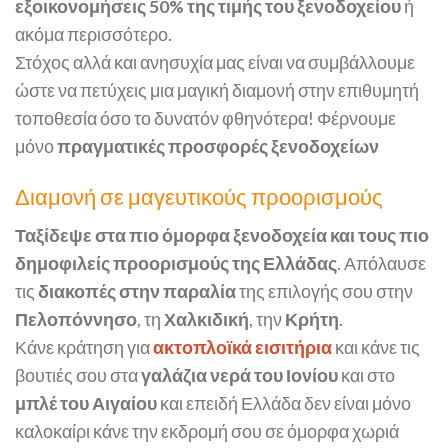
εξοικονομήσεις 50% της τιμής του ξενοδοχείου
ή
ακόμα περισσότερο.
Στόχος αλλά και ανησυχία μας είναι να συμβάλλουμε
ώστε να πετύχεις μια μαγική διαμονή στην επιθυμητή
τοποθεσία όσο το δυνατόν φθηνότερα! Φέρνουμε
μόνο
πραγματικές προσφορές ξενοδοχείων
Διαμονή σε μαγευτικούς προορισμούς
Ταξίδεψε στα πιο όμορφα ξενοδοχεία και τους πιο
δημοφιλείς προορισμούς της Ελλάδας
. Απόλαυσε
τις
διακοπές στην παραλία
της επιλογής σου στην
Πελοπόννησο
, τη
Χαλκιδική
, την
Κρήτη
.
Κάνε κράτηση για
ακτοπλοϊκά εισιτήρια
και κάνε τις
βουτιές σου στα
γαλάζια νερά του Ιονίου
και στο
μπλέ του Αιγαίου
και επειδή Ελλάδα δεν είναι μόνο
καλοκαίρι κάνε την εκδρομή σου σε όμορφα χωριά