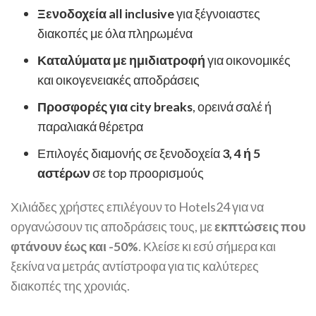
Ξενοδοχεία all inclusive
για ξέγνοιαστες
διακοπές με όλα πληρωμένα
Καταλύματα με ημιδιατροφή
για οικονομικές
και οικογενειακές αποδράσεις
Προσφορές για city breaks
, ορεινά σαλέ ή
παραλιακά θέρετρα
Επιλογές διαμονής σε ξενοδοχεία
3, 4 ή 5
αστέρων
σε top προορισμούς
Χιλιάδες χρήστες επιλέγουν το Hotels24 για να
οργανώσουν τις αποδράσεις τους, με
εκπτώσεις που
φτάνουν έως και -50%
. Κλείσε κι εσύ σήμερα και
ξεκίνα να μετράς αντίστροφα για τις καλύτερες
διακοπές της χρονιάς.