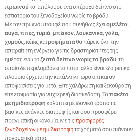
πρωινού
και απόλαυσε ένα υπέροχο δείπνο στο
εστιατόριο του ξενοδοχείου νωρίς το βράδυ.
Με τον πρωινό μπουφέ που συνήθως έχει
ομελέτα
,
αυγά
,
πίτες
,
τυριά
,
μπέικον
,
λουκάνικα
,
γάλα
,
χυμούς
,
κέικς
και
ροφήματα
θα πάρεις όλη την
απαραίτητη ενέργεια για τις δραστηριότητες της
ημέρας ενώ το
ζεστό δείπνο νωρίς το βράδυ
, το
οποίο δε περιλαμβάνει τα ποτα, αλλά είναι εξαιρετικά
πλούσιο έρχεται την κατάλληλη ώρα ό,τι και αν
αποφασίσεις για μετά. Είτε χαλάρωση και ξεκούραση
είτε ετοιμασία για νυχτερινή διασκέδαση. Το
πακέτο
με ημιδιατροφή
καλύπτει με ιδανικό τρόπο τις
βασικές ανάγκες διατροφής και σου προσφέρει
πραγματική οικονομία. Με τις
προσφορές
ξενοδοχείων με ημιδιατροφή
τα χρήματά σου πιάνουν
πργαματικά τόπο.