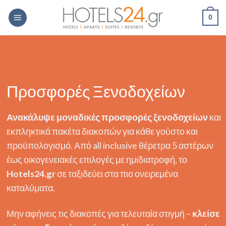
Skip
0
to
content
Προσφορές Ξενοδοχείων
Ανακάλυψε μοναδικές προσφορές ξενοδοχείων
και
εκπληκτικά πακέτα διακοπών για κάθε γούστο και
προϋπολογισμό. Από
all inclusive θέρετρα 5 αστέρων
έως οικογενειακές επιλογές με ημιδιατροφή, το
Hotels24.gr
σε ταξιδεύει στα πιο ονειρεμένα
καταλύματα.
Μην αφήνεις τις διακοπές για τελευταία στιγμή –
κλείσε