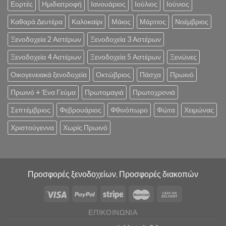
Εορτές
Ημιδιατροφή
Ιανουάριος
Ιούλιος
Ιούνιος
Καθαρά Δευτέρα
Καλοκαίρι
Μάιος
Μάρτιος
Νοέμβριος
Ξενοδοχεία 2 Αστέρων
Ξενοδοχεία 3 Αστέρων
Ξενοδοχεία 4 Αστέρων
Ξενοδοχεία 5 Αστέρων
Ξενώνες
Οικογενειακά ξενοδοχεία
Οκτώβριος
Πάσχα
Πρωινό
Πρωινό + Ένα Γεύμα
Πρωτομαγιά
Πρωτοχρονιά
Σεπτέμβριος
Φεβρουάριος
Φθινόπωρο
Φώτα
Χειμώνας
Χριστούγεννα
Χωρίς Πρωινό
Προσφορές ξενοδοχείων, Προσφορές διακοπών
ΕΠΙΚΟΙΝΩΝΊΑ