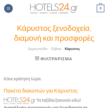
Skip
0
to
content
Κάρυστος ξενοδοχεία,
διαμονή και προσφορές
Αρχική σελίδα
/
Εύβοια
/
Κάρυστος
ΦΙΛΤΡΆΡΙΣΜΑ
Κάνε κράτηση τώρα.
Πακέτα διακοπών για Κάρυστος
Τα ταξίδια ξεκινούν εδώ!
Ανακάλυψε προσφορές για ξενοδοχεία σε