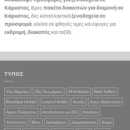
Κάρυστος
. Βρες
πακέτα διακοπών για διαμονή σε
Κάρυστος
, δες καταπληκτικά
ξενοδοχεία σε
προσφορά
, κλείσε σε φθηνές τιμές και έφυγες για
εκδρομή
,
διακοπές
και
ταξίδι.
ΤΥΠΟΣ
25η Μαρτίου
28η Οκτωβρίου
All inclusive
Best Sellers
Boutique Hotels
Luxury Hotels
Άνοιξη
Αγίου Βαλεντίνου
Αγίου Πνεύματος
Αποδράσεις για ΣΚΙ
Απρίλιος
Αύγουστος
Βίλες
Δεκέμβριος
Διαμερίσματα
Δώρα