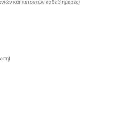
νιών και πετσετών κάθε 3 ημέρες)
ωση)