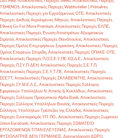
Last Mile
,
Αποκλειστικές Παροχές Sleed
,
Αποκλειστικές Παροχές
TEMENOS
,
Αποκλειστικές Παροχές Webhotelier | Primalres
,
Αποκλειστικές Παροχές για Εργαζόμενους ΟΤΕ
,
Αποκλειστικές
Παροχές Διεθνής Αερολιμένας Αθηνών
,
Αποκλειστικές Παροχές
Εθνική Go For More Premium
,
Αποκλειστικές Παροχές ΕΛΠΕ
,
Αποκλειστικές Παροχές Ένωση Αποστράτων Αξιωματικών
Στρατού
,
Αποκλειστικές Παροχές Θανόπουλος
,
Αποκλειστικές
Παροχές Όμιλος Επιχειρήσεων Σαρακάκη
,
Αποκλειστικές Παροχές
Όμιλος Εταιρειών Σπυρίδη
,
Αποκλειστικές Παροχές ΟΠΑΚΕ-ΟΤΕ
,
Αποκλειστικές Παροχές Π.Ο.Σ.Ε.Υ.ΠΕ.ΧΩ.Δ.Ε.
,
Αποκλειστικές
Παροχές Π.ΣΥ.Π-ΔΕΗ
,
Αποκλειστικές Παροχές Σ.Ε.Τ.Π
,
Αποκλειστικές Παροχές Σ.Ε.Υ.Τ.ΠΕ
,
Αποκλειστικές Παροχές
ΣΕΕΤΤ
,
Αποκλειστικές Παροχές ΣΚΛΑΒΕΝΙΤΗΣ
,
Αποκλειστικές
Παροχές ΣΥ.Μ.Ε.Λ.Σ.
,
Αποκλειστικές Παροχές Σύλλογος
Εφοριακών Υπαλλήλων Ν. Αττικής & Κυκλάδων
,
Αποκλειστικές
Παροχές Σύλλογος Προσωπικού Alpha Bank
,
Αποκλειστικές
Παροχές Σύλλογος Υπαλλήλων Βουλής
,
Αποκλειστικές Παροχές
Σύλλογος Υπαλλήλων Τράπεζας της Ελλάδος
,
Αποκλειστικές
Παροχές Συνεταιρισμός ΥΠ. ΠΟ.
,
Αποκλειστικές Παροχές Σωματείο
Union Eurobank
,
Αποκλειστικές Παροχές ΣΩΜΑΤΕΙΟ
ΕΡΓΑΖΟΜΕΝΩΝ ΤΙΤΑΝ ΕΛΕΥΣΙΝΑΣ
,
Αποκλειστικές Παροχές
ΦΥΣΙΟΛΑΤΡΗΣ ΔΕΗ
,
ΓΕΡΜΑΝΟΣ
,
Διανυκτέρευση ΔΩΡΟ
,