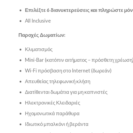
Επιλέξτε 6 διανυκτερεύσεις και πληρώστε μόνο τ
All Inclusive
Παροχές Δωματίων:
Κλιματισμός
Mini-Bar (κατόπιν αιτήματος – πρόσθετη χρέωση
Wi-Fi πρόσβαση στο Internet (δωρεάν)
Απευθείας τηλεφωνική κλήση
Διατίθενται δωμάτια για μη καπνιστές
Ηλεκτρονικές Κλειδαριές
Ηχομονωτικά παράθυρα
Ιδιωτικό μπαλκόνι ή βεράντα