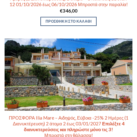
12 01/10/2026 έως 06/10/2026 Μπροστά στην παραλία!
€
346,00
ΠΡΟΣΘΉΚΗ ΣΤΟ ΚΑΛΆΘΙ
ΠΡΟΣΦΟΡΑ Ilia Mare – Αιδηψός, Εύβοια -25% 2 Ημέρες (1
Διανυκτέρευση) 2 άτομα 2 έως 03/01/2027
Επιλέξτε 4
διανυκτερεύσεις και πληρώστε μόνο τις 3!
Μπροστά στη θάλασσα!