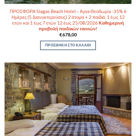
ΠΡΟΣΦΟΡΑ Siagas Beach Hotel – Άγιοι Θεόδωροι -35% 6
Ημέρες (5 Διανυκτερεύσεις) 2 άτομα + 2 παιδιά, 1 έως 12
ετών και 1 έως 7 ετών 12 έως 25/08/2026
Καθημερινή
προβολή παιδικών ταινιών!
€
678,00
ΠΡΟΣΘΉΚΗ ΣΤΟ ΚΑΛΆΘΙ