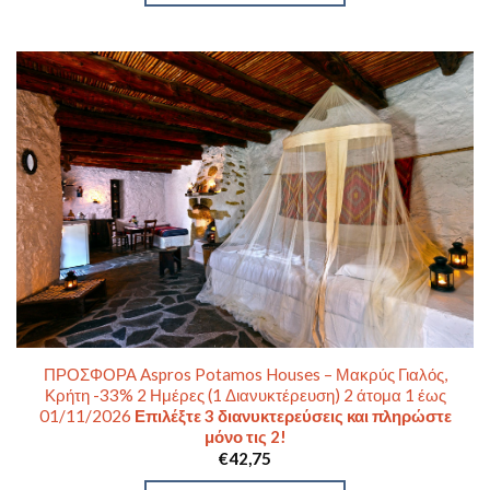
ΠΡΟΣΦΟΡΑ Aspros Potamos Houses – Μακρύς Γιαλός,
Κρήτη -33% 2 Ημέρες (1 Διανυκτέρευση) 2 άτομα 1 έως
01/11/2026
Επιλέξτε 3 διανυκτερεύσεις και πληρώστε
μόνο τις 2!
€
42,75