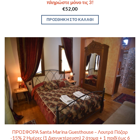
πληρώστε μόνο τις 3!
€
52,00
ΠΡΟΣΘΉΚΗ ΣΤΟ ΚΑΛΆΘΙ
ΠΡΟΣΦΟΡΑ Santa Marina Guesthouse – Λουτρά Πόζαρ
-15% 2 Ημέρες (1 Διανυκτέρευση) 2 άτομα + 1 παιδί έως 6