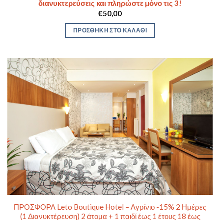
διανυκτερεύσεις και πληρώστε μόνο τις 3!
€
50,00
ΠΡΟΣΘΉΚΗ ΣΤΟ ΚΑΛΆΘΙ
ΠΡΟΣΦΟΡΑ Leto Boutique Hotel – Αγρίνιο -15% 2 Ημέρες
(1 Διανυκτέρευση) 2 άτομα + 1 παιδί έως 1 έτους 18 έως