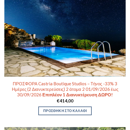
ΠΡΟΣΦΟΡΑ Castria Boutique Studios – Τήνος -33% 3
Ημέρες (2 Διανυκτερεύσεις) 2 άτομα 2 01/09/2026 έως
30/09/2026
Επιπλέον 1 Διανυκτέρευση ΔΩΡΟ!
€
414,00
ΠΡΟΣΘΉΚΗ ΣΤΟ ΚΑΛΆΘΙ