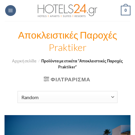
Skip
0
to
content
Αποκλειστικές Παροχές
Praktiker
Αρχική σελίδα
/
Προϊόντα με ετικέτα “Αποκλειστικές Παροχές
Praktiker”
ΦΙΛΤΡΆΡΙΣΜΑ