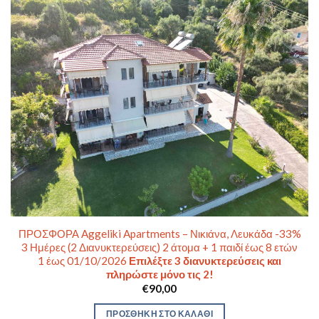
ΠΡΟΣΦΟΡΑ Aggeliki Apartments – Νικιάνα, Λευκάδα -33%
3 Ημέρες (2 Διανυκτερεύσεις) 2 άτομα + 1 παιδί έως 8 ετών
1 έως 01/10/2026
Επιλέξτε 3 διανυκτερεύσεις και
πληρώστε μόνο τις 2!
€
90,00
ΠΡΟΣΘΉΚΗ ΣΤΟ ΚΑΛΆΘΙ