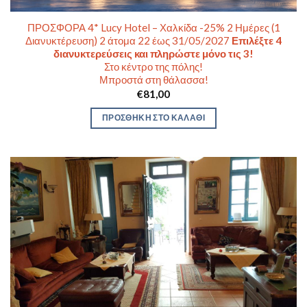
ΠΡΟΣΦΟΡΑ 4* Lucy Hotel – Χαλκίδα -25% 2 Ημέρες (1
Διανυκτέρευση) 2 άτομα 22 έως 31/05/2027
Επιλέξτε 4
διανυκτερεύσεις και πληρώστε μόνο τις 3!
Στο κέντρο της πόλης!
Μπροστά στη θάλασσα!
€
81,00
ΠΡΟΣΘΉΚΗ ΣΤΟ ΚΑΛΆΘΙ