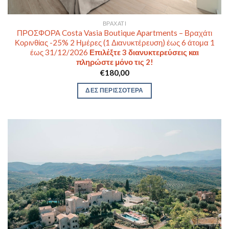
ΒΡΑΧΆΤΙ
ΠΡΟΣΦΟΡΑ Costa Vasia Boutique Apartments – Βραχάτι
Κορινθίας -25% 2 Ημέρες (1 Διανυκτέρευση) έως 6 άτομα 1
έως 31/12/2026
Επιλέξτε 3 διανυκτερεύσεις και
πληρώστε μόνο τις 2!
€
180,00
ΔΕΣ ΠΕΡΙΣΣΟΤΕΡΑ