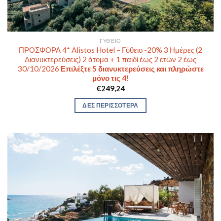
ΓΎΘΕΙΟ
ΠΡΟΣΦΟΡΑ 4* Alistos Hotel – Γύθειο -20% 3 Ημέρες (2
Διανυκτερεύσεις) 2 άτομα + 1 παιδί έως 2 ετών 2 έως
30/10/2026
Επιλέξτε 5 διανυκτερεύσεις και πληρώστε
μόνο τις 4!
€
249,24
ΔΕΣ ΠΕΡΙΣΣΟΤΕΡΑ