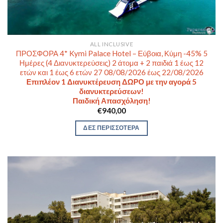
ALL INCLUSIVE
ΠΡΟΣΦΟΡΑ 4* Kymi Palace Hotel – Εύβοια, Κύμη -45% 5
Ημέρες (4 Διανυκτερεύσεις) 2 άτομα + 2 παιδιά 1 έως 12
ετών και 1 έως 6 ετών 27 08/08/2026 έως 22/08/2026
Επιπλέον 1 Διανυκτέρευση ΔΩΡΟ με την αγορά 5
διανυκτερεύσεων!
Παιδική Απασχόληση!
€
940,00
ΔΕΣ ΠΕΡΙΣΣΟΤΕΡΑ