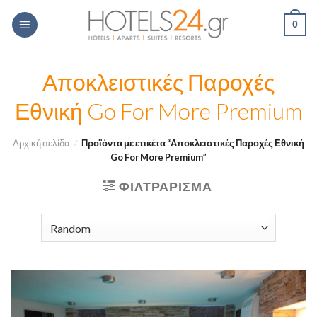
Skip
0
to
content
Αποκλειστικές Παροχές
Εθνική Go For More Premium
Αρχική σελίδα
/
Προϊόντα με ετικέτα “Αποκλειστικές Παροχές Εθνική
Go For More Premium”
ΦΙΛΤΡΆΡΙΣΜΑ