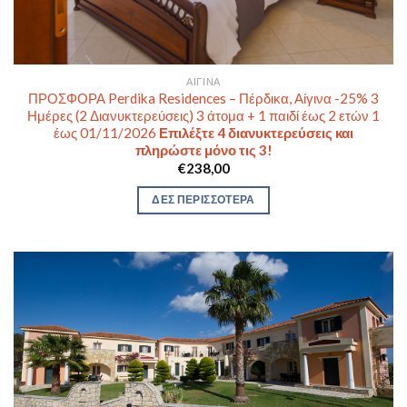
ΑΊΓΙΝΑ
ΠΡΟΣΦΟΡΑ Perdika Residences – Πέρδικα, Αίγινα -25% 3
Ημέρες (2 Διανυκτερεύσεις) 3 άτομα + 1 παιδί έως 2 ετών 1
έως 01/11/2026
Επιλέξτε 4 διανυκτερεύσεις και
πληρώστε μόνο τις 3!
€
238,00
ΔΕΣ ΠΕΡΙΣΣΟΤΕΡΑ