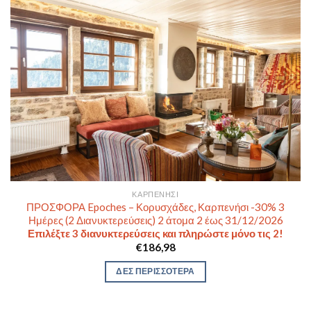
ΚΑΡΠΕΝΉΣΙ
ΠΡΟΣΦΟΡΑ Epoches – Κορυσχάδες, Καρπενήσι -30% 3
Ημέρες (2 Διανυκτερεύσεις) 2 άτομα 2 έως 31/12/2026
Επιλέξτε 3 διανυκτερεύσεις και πληρώστε μόνο τις 2!
€
186,98
ΔΕΣ ΠΕΡΙΣΣΟΤΕΡΑ