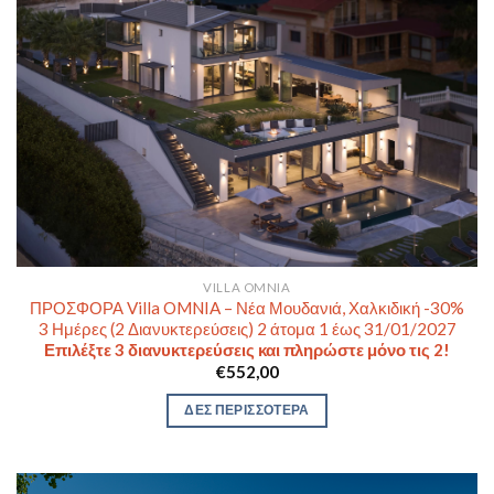
VILLA OMNIA
ΠΡΟΣΦΟΡΑ Villa OMNIA – Νέα Μουδανιά, Χαλκιδική -30%
3 Ημέρες (2 Διανυκτερεύσεις) 2 άτομα 1 έως 31/01/2027
Επιλέξτε 3 διανυκτερεύσεις και πληρώστε μόνο τις 2!
€
552,00
ΔΕΣ ΠΕΡΙΣΣΟΤΕΡΑ