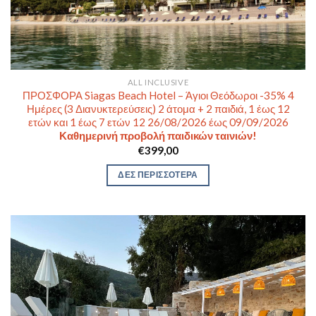
ALL INCLUSIVE
ΠΡΟΣΦΟΡΑ Siagas Beach Hotel – Άγιοι Θεόδωροι -35% 4
Ημέρες (3 Διανυκτερεύσεις) 2 άτομα + 2 παιδιά, 1 έως 12
ετών και 1 έως 7 ετών 12 26/08/2026 έως 09/09/2026
Καθημερινή προβολή παιδικών ταινιών!
€
399,00
ΔΕΣ ΠΕΡΙΣΣΟΤΕΡΑ