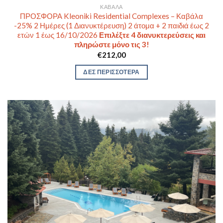
ΚΑΒΆΛΑ
ΠΡΟΣΦΟΡΑ Kleoniki Residential Complexes – Καβάλα
-25% 2 Ημέρες (1 Διανυκτέρευση) 2 άτομα + 2 παιδιά έως 2
ετών 1 έως 16/10/2026
Επιλέξτε 4 διανυκτερεύσεις και
πληρώστε μόνο τις 3!
€
212,00
ΔΕΣ ΠΕΡΙΣΣΟΤΕΡΑ