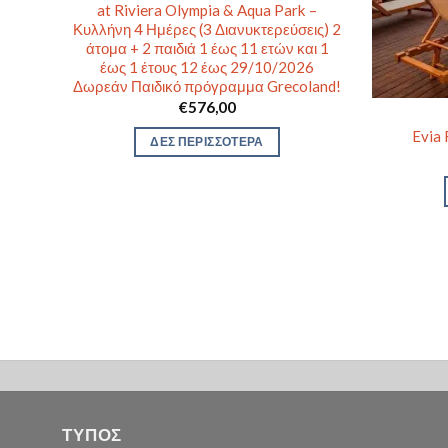
at Riviera Olympia & Aqua Park –
Κυλλήνη 4 Ημέρες (3 Διανυκτερεύσεις) 2
άτομα + 2 παιδιά 1 έως 11 ετών και 1
έως 1 έτους 12 έως 29/10/2026
Δωρεάν Παιδικό πρόγραμμα Grecoland!
€
576,00
 –
Evia
ΔΕΣ ΠΕΡΙΣΣΟΤΕΡΑ
ς (1
έως 3
ε 3
μόνο
ΤΥΠΟΣ