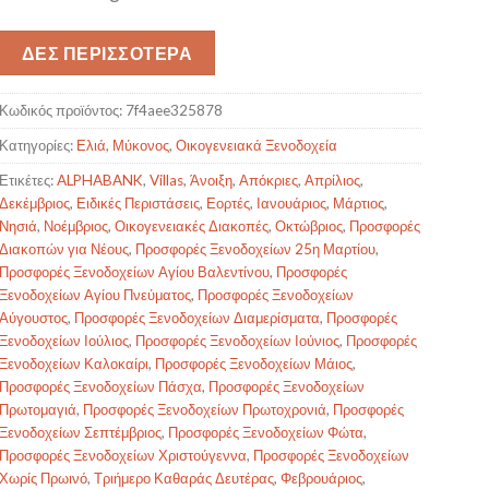
ΔΕΣ ΠΕΡΙΣΣΟΤΕΡΑ
Κωδικός προϊόντος:
7f4aee325878
Κατηγορίες:
Ελιά
,
Μύκονος
,
Οικογενειακά Ξενοδοχεία
Ετικέτες:
ALPHABANK
,
Villas
,
Άνοιξη
,
Απόκριες
,
Απρίλιος
,
Δεκέμβριος
,
Ειδικές Περιστάσεις
,
Εορτές
,
Ιανουάριος
,
Μάρτιος
,
Νησιά
,
Νοέμβριος
,
Οικογενειακές Διακοπές
,
Οκτώβριος
,
Προσφορές
Διακοπών για Νέους
,
Προσφορές Ξενοδοχείων 25η Μαρτίου
,
Προσφορές Ξενοδοχείων Αγίου Βαλεντίνου
,
Προσφορές
Ξενοδοχείων Αγίου Πνεύματος
,
Προσφορές Ξενοδοχείων
Αύγουστος
,
Προσφορές Ξενοδοχείων Διαμερίσματα
,
Προσφορές
Ξενοδοχείων Ιούλιος
,
Προσφορές Ξενοδοχείων Ιούνιος
,
Προσφορές
Ξενοδοχείων Καλοκαίρι
,
Προσφορές Ξενοδοχείων Μάιος
,
Προσφορές Ξενοδοχείων Πάσχα
,
Προσφορές Ξενοδοχείων
Πρωτομαγιά
,
Προσφορές Ξενοδοχείων Πρωτοχρονιά
,
Προσφορές
Ξενοδοχείων Σεπτέμβριος
,
Προσφορές Ξενοδοχείων Φώτα
,
Προσφορές Ξενοδοχείων Χριστούγεννα
,
Προσφορές Ξενοδοχείων
Χωρίς Πρωινό
,
Τριήμερο Καθαράς Δευτέρας
,
Φεβρουάριος
,