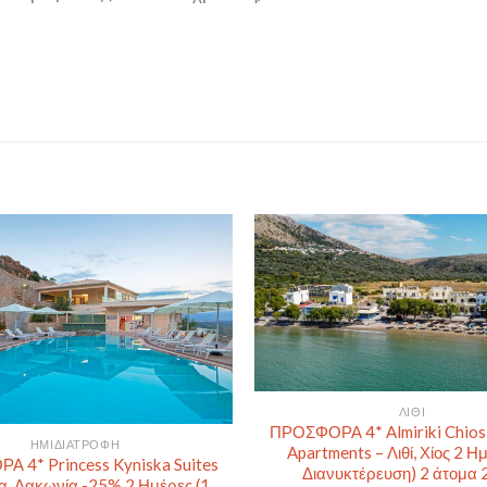
ΛΙΘΊ
ΠΡΟΣΦΟΡΑ 4* Almiriki Chio
ΗΜΙΔΙΑΤΡΟΦΉ
Apartments – Λιθί, Χίος 2 Η
 4* Princess Kyniska Suites
Διανυκτέρευση) 2 άτομα 
α, Λακωνία -25% 2 Ημέρες (1