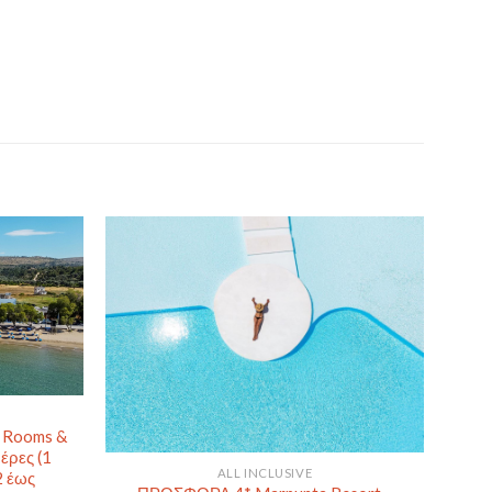
s Rooms &
μέρες (1
ALL INCLUSIVE
2 έως