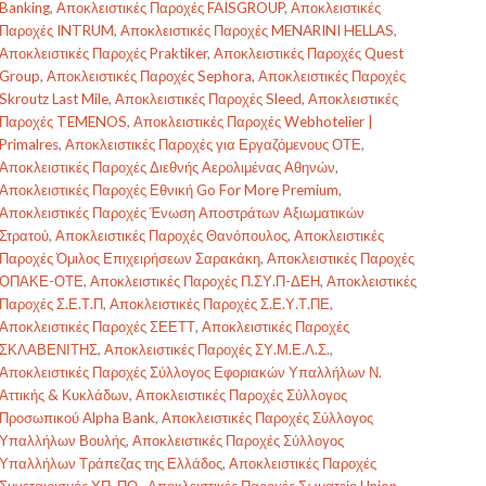
Banking
,
Αποκλειστικές Παροχές FAISGROUP
,
Αποκλειστικές
Παροχές INTRUM
,
Αποκλειστικές Παροχές MENARINI HELLAS
,
Αποκλειστικές Παροχές Praktiker
,
Αποκλειστικές Παροχές Quest
Group
,
Αποκλειστικές Παροχές Sephora
,
Αποκλειστικές Παροχές
Skroutz Last Mile
,
Αποκλειστικές Παροχές Sleed
,
Αποκλειστικές
Παροχές TEMENOS
,
Αποκλειστικές Παροχές Webhotelier |
Primalres
,
Αποκλειστικές Παροχές για Εργαζόμενους ΟΤΕ
,
Αποκλειστικές Παροχές Διεθνής Αερολιμένας Αθηνών
,
Αποκλειστικές Παροχές Εθνική Go For More Premium
,
Αποκλειστικές Παροχές Ένωση Αποστράτων Αξιωματικών
Στρατού
,
Αποκλειστικές Παροχές Θανόπουλος
,
Αποκλειστικές
Παροχές Όμιλος Επιχειρήσεων Σαρακάκη
,
Αποκλειστικές Παροχές
ΟΠΑΚΕ-ΟΤΕ
,
Αποκλειστικές Παροχές Π.ΣΥ.Π-ΔΕΗ
,
Αποκλειστικές
Παροχές Σ.Ε.Τ.Π
,
Αποκλειστικές Παροχές Σ.Ε.Υ.Τ.ΠΕ
,
Αποκλειστικές Παροχές ΣΕΕΤΤ
,
Αποκλειστικές Παροχές
ΣΚΛΑΒΕΝΙΤΗΣ
,
Αποκλειστικές Παροχές ΣΥ.Μ.Ε.Λ.Σ.
,
Αποκλειστικές Παροχές Σύλλογος Εφοριακών Υπαλλήλων Ν.
Αττικής & Κυκλάδων
,
Αποκλειστικές Παροχές Σύλλογος
Προσωπικού Alpha Bank
,
Αποκλειστικές Παροχές Σύλλογος
Υπαλλήλων Βουλής
,
Αποκλειστικές Παροχές Σύλλογος
Υπαλλήλων Τράπεζας της Ελλάδος
,
Αποκλειστικές Παροχές