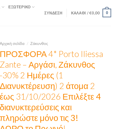
Σ
ΕΞΩΤΕΡΙΚΌ
ΣΎΝΔΕΣΗ
ΚΑΛΆΘΙ /
€
0,00
0
Αρχική σελίδα
/
Ζάκυνθος
ΠΡΟΣΦΟΡΑ 4* Porto Iliessa
Zante – Αργάσι, Ζάκυνθος
-30% 2 Ημέρες (1
Διανυκτέρευση) 2 άτομα 2
έως 31/10/2026
Επιλέξτε 4
διανυκτερεύσεις και
πληρώστε μόνο τις 3!
ΔΩΡΟ το Πρωινό!