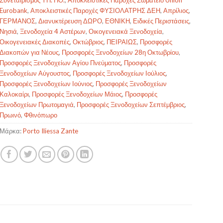
Συνεταιρισμός ΥΠ. ΠΟ.
,
Αποκλειστικές Παροχές Σωματείο Union
Eurobank
,
Αποκλειστικές Παροχές ΦΥΣΙΟΛΑΤΡΗΣ ΔΕΗ
,
Απρίλιος
,
ΓΕΡΜΑΝΟΣ
,
Διανυκτέρευση ΔΩΡΟ
,
ΕΘΝΙΚΗ
,
Ειδικές Περιστάσεις
,
Νησιά
,
Ξενοδοχεία 4 Αστέρων
,
Οικογενειακά Ξενοδοχεία
,
Οικογενειακές Διακοπές
,
Οκτώβριος
,
ΠΕΙΡΑΙΩΣ
,
Προσφορές
Διακοπών για Νέους
,
Προσφορές Ξενοδοχείων 28η Οκτωβρίου
,
Προσφορές Ξενοδοχείων Αγίου Πνεύματος
,
Προσφορές
Ξενοδοχείων Αύγουστος
,
Προσφορές Ξενοδοχείων Ιούλιος
,
Προσφορές Ξενοδοχείων Ιούνιος
,
Προσφορές Ξενοδοχείων
Καλοκαίρι
,
Προσφορές Ξενοδοχείων Μάιος
,
Προσφορές
Ξενοδοχείων Πρωτομαγιά
,
Προσφορές Ξενοδοχείων Σεπτέμβριος
,
Πρωινό
,
Φθινόπωρο
Μάρκα:
Porto Iliessa Zante