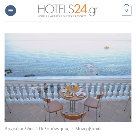
Skip
0
to
content
Αρχική σελίδα
/
Πελοπόννησος
/
Μονεμβασιά