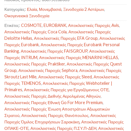
Κατηγορίες:
Ελαία
,
Μονεμβασιά
,
Ξενοδοχεία 2 Αστέρων
,
Οικογενειακά Ξενοδοχεία
Ετικέτες:
COSMOTE
,
EUROBANK
,
Αποκλειστικές Παροχές Avis
,
Αποκλειστικές Παροχές Coca Cola
,
Αποκλειστικές Παροχές
Deloitte Hellas
,
Αποκλειστικές Παροχές EFA Group
,
Αποκλειστικές
Παροχές Eurobank
,
Αποκλειστικές Παροχές Eurobank Personal
Banking
,
Αποκλειστικές Παροχές FAISGROUP
,
Αποκλειστικές
Παροχές INTRUM
,
Αποκλειστικές Παροχές MENARINI HELLAS
,
Αποκλειστικές Παροχές Praktiker
,
Αποκλειστικές Παροχές Quest
Group
,
Αποκλειστικές Παροχές Sephora
,
Αποκλειστικές Παροχές
Skroutz Last Mile
,
Αποκλειστικές Παροχές Sleed
,
Αποκλειστικές
Παροχές TEMENOS
,
Αποκλειστικές Παροχές Webhotelier |
Primalres
,
Αποκλειστικές Παροχές για Εργαζόμενους ΟΤΕ
,
Αποκλειστικές Παροχές Διεθνής Αερολιμένας Αθηνών
,
Αποκλειστικές Παροχές Εθνική Go For More Premium
,
Αποκλειστικές Παροχές Ένωση Αποστράτων Αξιωματικών
Στρατού
,
Αποκλειστικές Παροχές Θανόπουλος
,
Αποκλειστικές
Παροχές Όμιλος Επιχειρήσεων Σαρακάκη
,
Αποκλειστικές Παροχές
ΟΠΑΚΕ-ΟΤΕ
,
Αποκλειστικές Παροχές Π.ΣΥ.Π-ΔΕΗ
,
Αποκλειστικές