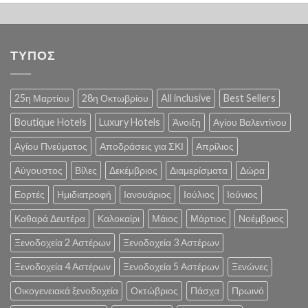
ΤΥΠΟΣ
25η Μαρτίου
28η Οκτωβρίου
All inclusive
Best Sellers
Boutique Hotels
Luxury Hotels
Άνοιξη
Αγίου Βαλεντίνου
Αγίου Πνεύματος
Αποδράσεις για ΣΚΙ
Απρίλιος
Αύγουστος
Βίλες
Δεκέμβριος
Διαμερίσματα
Δώρα
Εορτές
Ημιδιατροφή
Ιανουάριος
Ιούλιος
Ιούνιος
Καθαρά Δευτέρα
Καλοκαίρι
Μάιος
Μάρτιος
Νοέμβριος
Ξενοδοχεία 2 Αστέρων
Ξενοδοχεία 3 Αστέρων
Ξενοδοχεία 4 Αστέρων
Ξενοδοχεία 5 Αστέρων
Ξενώνες
Οικογενειακά ξενοδοχεία
Οκτώβριος
Πάσχα
Πρωινό