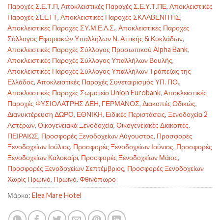
Παροχές Σ.Ε.Τ.Π
,
Αποκλειστικές Παροχές Σ.Ε.Υ.Τ.ΠΕ
,
Αποκλειστικές
Παροχές ΣΕΕΤΤ
,
Αποκλειστικές Παροχές ΣΚΛΑΒΕΝΙΤΗΣ
,
Αποκλειστικές Παροχές ΣΥ.Μ.Ε.Λ.Σ.
,
Αποκλειστικές Παροχές
Σύλλογος Εφοριακών Υπαλλήλων Ν. Αττικής & Κυκλάδων
,
Αποκλειστικές Παροχές Σύλλογος Προσωπικού Alpha Bank
,
Αποκλειστικές Παροχές Σύλλογος Υπαλλήλων Βουλής
,
Αποκλειστικές Παροχές Σύλλογος Υπαλλήλων Τράπεζας της
Ελλάδος
,
Αποκλειστικές Παροχές Συνεταιρισμός ΥΠ. ΠΟ.
,
Αποκλειστικές Παροχές Σωματείο Union Eurobank
,
Αποκλειστικές
Παροχές ΦΥΣΙΟΛΑΤΡΗΣ ΔΕΗ
,
ΓΕΡΜΑΝΟΣ
,
Διακοπές Οδικώς
,
Διανυκτέρευση ΔΩΡΟ
,
ΕΘΝΙΚΗ
,
Ειδικές Περιστάσεις
,
Ξενοδοχεία 2
Αστέρων
,
Οικογενειακά Ξενοδοχεία
,
Οικογενειακές Διακοπές
,
ΠΕΙΡΑΙΩΣ
,
Προσφορές Ξενοδοχείων Αύγουστος
,
Προσφορές
Ξενοδοχείων Ιούλιος
,
Προσφορές Ξενοδοχείων Ιούνιος
,
Προσφορές
Ξενοδοχείων Καλοκαίρι
,
Προσφορές Ξενοδοχείων Μάιος
,
Προσφορές Ξενοδοχείων Σεπτέμβριος
,
Προσφορές Ξενοδοχείων
Χωρίς Πρωινό
,
Πρωινό
,
Φθινόπωρο
Μάρκα:
Elea Mare Hotel