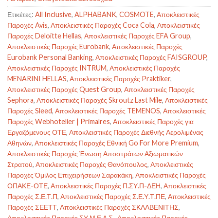
Ετικέτες:
All Inclusive
,
ALPHABANK
,
COSMOTE
,
Αποκλειστικές
Παροχές Avis
,
Αποκλειστικές Παροχές Coca Cola
,
Αποκλειστικές
Παροχές Deloitte Hellas
,
Αποκλειστικές Παροχές EFA Group
,
Αποκλειστικές Παροχές Eurobank
,
Αποκλειστικές Παροχές
Eurobank Personal Banking
,
Αποκλειστικές Παροχές FAISGROUP
,
Αποκλειστικές Παροχές INTRUM
,
Αποκλειστικές Παροχές
MENARINI HELLAS
,
Αποκλειστικές Παροχές Praktiker
,
Αποκλειστικές Παροχές Quest Group
,
Αποκλειστικές Παροχές
Sephora
,
Αποκλειστικές Παροχές Skroutz Last Mile
,
Αποκλειστικές
Παροχές Sleed
,
Αποκλειστικές Παροχές TEMENOS
,
Αποκλειστικές
Παροχές Webhotelier | Primalres
,
Αποκλειστικές Παροχές για
Εργαζόμενους ΟΤΕ
,
Αποκλειστικές Παροχές Διεθνής Αερολιμένας
Αθηνών
,
Αποκλειστικές Παροχές Εθνική Go For More Premium
,
Αποκλειστικές Παροχές Ένωση Αποστράτων Αξιωματικών
Στρατού
,
Αποκλειστικές Παροχές Θανόπουλος
,
Αποκλειστικές
Παροχές Όμιλος Επιχειρήσεων Σαρακάκη
,
Αποκλειστικές Παροχές
ΟΠΑΚΕ-ΟΤΕ
,
Αποκλειστικές Παροχές Π.ΣΥ.Π-ΔΕΗ
,
Αποκλειστικές
Παροχές Σ.Ε.Τ.Π
,
Αποκλειστικές Παροχές Σ.Ε.Υ.Τ.ΠΕ
,
Αποκλειστικές
Παροχές ΣΕΕΤΤ
,
Αποκλειστικές Παροχές ΣΚΛΑΒΕΝΙΤΗΣ
,
Αποκλειστικές Παροχές ΣΥ.Μ.Ε.Λ.Σ.
,
Αποκλειστικές Παροχές