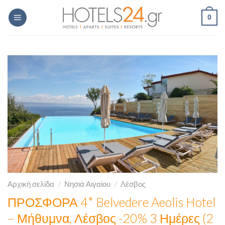
Skip
0
to
content
Αρχική σελίδα
/
Νησιά Αιγαίου
/
Λέσβος
ΠΡΟΣΦΟΡΑ 4* Belvedere Aeolis Hotel
– Μήθυμνα, Λέσβος -20% 3 Ημέρες (2