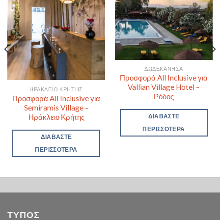
ΔΩΔΕΚΆΝΗΣΑ
Προσφορά All Inclusive για
Vallian Village Hotel –
ΗΡΆΚΛΕΙΟ ΚΡΉΤΗΣ
Ρόδος
Προσφορά All Inclusive για
Semiramis Village –
Ηράκλειο Κρήτης
ΔΙΑΒΆΣΤΕ
ΠΕΡΙΣΣΌΤΕΡΑ
ΔΙΑΒΆΣΤΕ
ΠΕΡΙΣΣΌΤΕΡΑ
ΤΥΠΟΣ