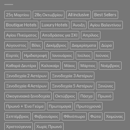
25η Μαρτίου
28η Οκτωβρίου
All inclusive
Best Sellers
Boutique Hotels
Luxury Hotels
Άνοιξη
Αγίου Βαλεντίνου
Αγίου Πνεύματος
Αποδράσεις για ΣΚΙ
Απρίλιος
Αύγουστος
Βίλες
Δεκέμβριος
Διαμερίσματα
Δώρα
Εορτές
Ημιδιατροφή
Ιανουάριος
Ιούλιος
Ιούνιος
Καθαρά Δευτέρα
Καλοκαίρι
Μάιος
Μάρτιος
Νοέμβριος
Ξενοδοχεία 2 Αστέρων
Ξενοδοχεία 3 Αστέρων
Ξενοδοχεία 4 Αστέρων
Ξενοδοχεία 5 Αστέρων
Ξενώνες
Οικογενειακά ξενοδοχεία
Οκτώβριος
Πάσχα
Πρωινό
Πρωινό + Ένα Γεύμα
Πρωτομαγιά
Πρωτοχρονιά
Σεπτέμβριος
Φεβρουάριος
Φθινόπωρο
Φώτα
Χειμώνας
Χριστούγεννα
Χωρίς Πρωινό