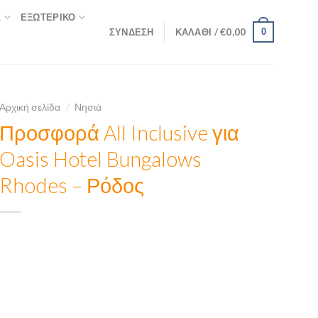
Σ
ΕΞΩΤΕΡΙΚΌ
ΣΎΝΔΕΣΗ
ΚΑΛΆΘΙ /
€
0,00
0
Αρχική σελίδα
/
Νησιά
Προσφορά All Inclusive για
Oasis Hotel Bungalows
Rhodes – Ρόδος