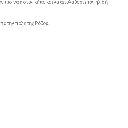
 πισίνα ή στον κήπο και να απολαύσετε τον ήλιο ή
από την πόλη της Ρόδου.