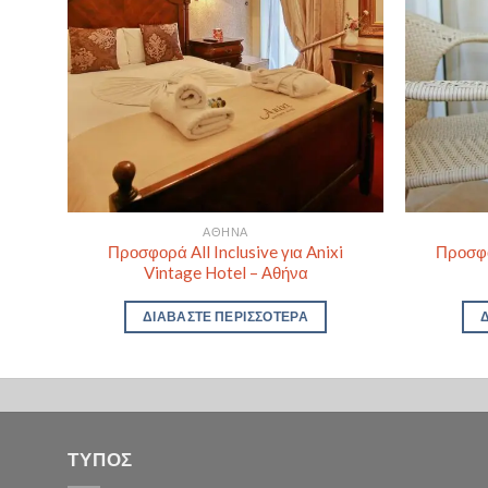
ΑΘΉΝΑ
amis
Προσφορά All Inclusive για Anixi
Προσφο
Vintage Hotel – Αθήνα
ΔΙΑΒΆΣΤΕ ΠΕΡΙΣΣΌΤΕΡΑ
ΤΥΠΟΣ