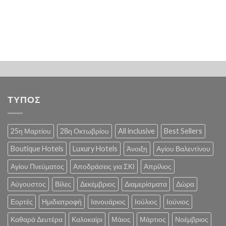
ΤΥΠΟΣ
25η Μαρτίου
28η Οκτωβρίου
All inclusive
Best Sellers
Boutique Hotels
Luxury Hotels
Άνοιξη
Αγίου Βαλεντίνου
Αγίου Πνεύματος
Αποδράσεις για ΣΚΙ
Απρίλιος
Αύγουστος
Βίλες
Δεκέμβριος
Διαμερίσματα
Δώρα
Εορτές
Ημιδιατροφή
Ιανουάριος
Ιούλιος
Ιούνιος
Καθαρά Δευτέρα
Καλοκαίρι
Μάιος
Μάρτιος
Νοέμβριος