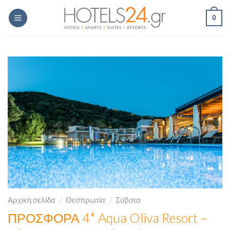
Skip
0
to
content
Αρχική σελίδα
/
Θεσπρωτία
/
Σύβοτα
ΠΡΟΣΦΟΡΑ 4* Aqua Oliva Resort –