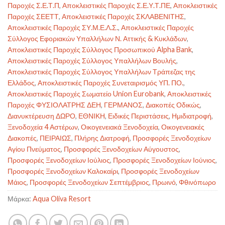
Παροχές Σ.Ε.Τ.Π
,
Αποκλειστικές Παροχές Σ.Ε.Υ.Τ.ΠΕ
,
Αποκλειστικές
Παροχές ΣΕΕΤΤ
,
Αποκλειστικές Παροχές ΣΚΛΑΒΕΝΙΤΗΣ
,
Αποκλειστικές Παροχές ΣΥ.Μ.Ε.Λ.Σ.
,
Αποκλειστικές Παροχές
Σύλλογος Εφοριακών Υπαλλήλων Ν. Αττικής & Κυκλάδων
,
Αποκλειστικές Παροχές Σύλλογος Προσωπικού Alpha Bank
,
Αποκλειστικές Παροχές Σύλλογος Υπαλλήλων Βουλής
,
Αποκλειστικές Παροχές Σύλλογος Υπαλλήλων Τράπεζας της
Ελλάδος
,
Αποκλειστικές Παροχές Συνεταιρισμός ΥΠ. ΠΟ.
,
Αποκλειστικές Παροχές Σωματείο Union Eurobank
,
Αποκλειστικές
Παροχές ΦΥΣΙΟΛΑΤΡΗΣ ΔΕΗ
,
ΓΕΡΜΑΝΟΣ
,
Διακοπές Οδικώς
,
Διανυκτέρευση ΔΩΡΟ
,
ΕΘΝΙΚΗ
,
Ειδικές Περιστάσεις
,
Ημιδιατροφή
,
Ξενοδοχεία 4 Αστέρων
,
Οικογενειακά Ξενοδοχεία
,
Οικογενειακές
Διακοπές
,
ΠΕΙΡΑΙΩΣ
,
Πλήρης Διατροφή
,
Προσφορές Ξενοδοχείων
Αγίου Πνεύματος
,
Προσφορές Ξενοδοχείων Αύγουστος
,
Προσφορές Ξενοδοχείων Ιούλιος
,
Προσφορές Ξενοδοχείων Ιούνιος
,
Προσφορές Ξενοδοχείων Καλοκαίρι
,
Προσφορές Ξενοδοχείων
Μάιος
,
Προσφορές Ξενοδοχείων Σεπτέμβριος
,
Πρωινό
,
Φθινόπωρο
Μάρκα:
Aqua Oliva Resort