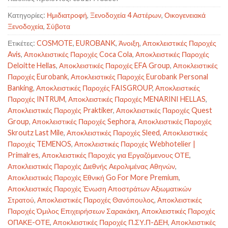
Κατηγορίες:
Ημιδιατροφή
,
Ξενοδοχεία 4 Αστέρων
,
Οικογενειακά
Ξενοδοχεία
,
Σύβοτα
Ετικέτες:
COSMOTE
,
EUROBANK
,
Άνοιξη
,
Αποκλειστικές Παροχές
Avis
,
Αποκλειστικές Παροχές Coca Cola
,
Αποκλειστικές Παροχές
Deloitte Hellas
,
Αποκλειστικές Παροχές EFA Group
,
Αποκλειστικές
Παροχές Eurobank
,
Αποκλειστικές Παροχές Eurobank Personal
Banking
,
Αποκλειστικές Παροχές FAISGROUP
,
Αποκλειστικές
Παροχές INTRUM
,
Αποκλειστικές Παροχές MENARINI HELLAS
,
Αποκλειστικές Παροχές Praktiker
,
Αποκλειστικές Παροχές Quest
Group
,
Αποκλειστικές Παροχές Sephora
,
Αποκλειστικές Παροχές
Skroutz Last Mile
,
Αποκλειστικές Παροχές Sleed
,
Αποκλειστικές
Παροχές TEMENOS
,
Αποκλειστικές Παροχές Webhotelier |
Primalres
,
Αποκλειστικές Παροχές για Εργαζόμενους ΟΤΕ
,
Αποκλειστικές Παροχές Διεθνής Αερολιμένας Αθηνών
,
Αποκλειστικές Παροχές Εθνική Go For More Premium
,
Αποκλειστικές Παροχές Ένωση Αποστράτων Αξιωματικών
Στρατού
,
Αποκλειστικές Παροχές Θανόπουλος
,
Αποκλειστικές
Παροχές Όμιλος Επιχειρήσεων Σαρακάκη
,
Αποκλειστικές Παροχές
ΟΠΑΚΕ-ΟΤΕ
,
Αποκλειστικές Παροχές Π.ΣΥ.Π-ΔΕΗ
,
Αποκλειστικές