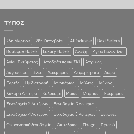
ΤΥΠΟΣ
25η Μαρτίου
28η Οκτωβρίου
All inclusive
Best Sellers
Boutique Hotels
Luxury Hotels
Άνοιξη
Αγίου Βαλεντίνου
Αγίου Πνεύματος
Αποδράσεις για ΣΚΙ
Απρίλιος
Αύγουστος
Βίλες
Δεκέμβριος
Διαμερίσματα
Δώρα
Εορτές
Ημιδιατροφή
Ιανουάριος
Ιούλιος
Ιούνιος
Καθαρά Δευτέρα
Καλοκαίρι
Μάιος
Μάρτιος
Νοέμβριος
Ξενοδοχεία 2 Αστέρων
Ξενοδοχεία 3 Αστέρων
Ξενοδοχεία 4 Αστέρων
Ξενοδοχεία 5 Αστέρων
Ξενώνες
Οικογενειακά ξενοδοχεία
Οκτώβριος
Πάσχα
Πρωινό