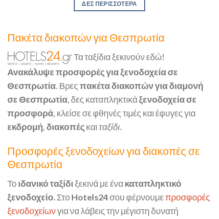
ΔΕΣ ΠΕΡΙΣΣΟΤΕΡΑ
Πακέτα διακοπών για Θεσπρωτία
Τα ταξίδια ξεκινούν εδώ!
Ανακάλυψε προσφορές για ξενοδοχεία σε
Θεσπρωτία
. Βρες
πακέτα διακοπών για διαμονή
σε Θεσπρωτία
, δες καταπληκτικά
ξενοδοχεία σε
προσφορά
, κλείσε σε φθηνές τιμές και έφυγες για
εκδρομή
,
διακοπές
και
ταξίδι.
Προσφορές ξενοδοχείων για διακοπές σε
Θεσπρωτία
Το
ιδανικό ταξίδι
ξεκινά με ένα
καταπληκτικό
ξενοδοχείο.
Στο
Hotels24
σου φέρνουμε
προσφορές
ξενοδοχείων
για να λάβεις την μέγιστη δυνατή