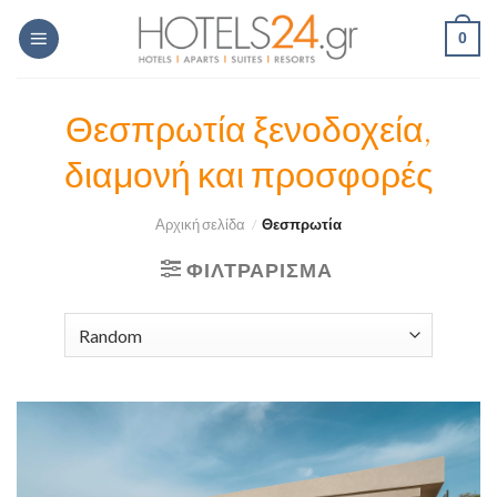
Skip
0
to
content
Θεσπρωτία ξενοδοχεία,
διαμονή και προσφορές
Αρχική σελίδα
/
Θεσπρωτία
ΦΙΛΤΡΆΡΙΣΜΑ