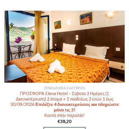
ΞΕΝΟΔΟΧΕΊΑ 3 ΑΣΤΈΡΩΝ
ΠΡΟΣΦΟΡΑ Elena Hotel – Σύβοτα 2 Ημέρες (1
Διανυκτέρευση) 2 άτομα + 1 παιδί έως 2 ετών 1 έως
30/09/2026
Επιλέξτε 4 διανυκτερεύσεις και πληρώστε
μόνο τις 3!
Κοντά στην παραλία!
€
38,20