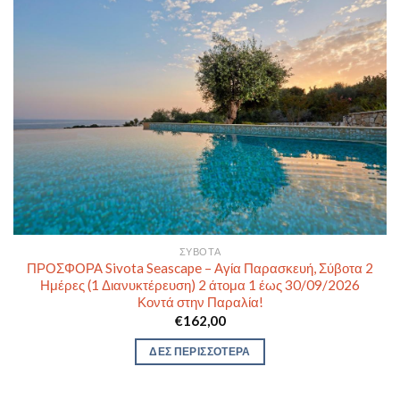
ΣΎΒΟΤΑ
ΠΡΟΣΦΟΡΑ Sivota Seascape – Αγία Παρασκευή, Σύβοτα 2
Ημέρες (1 Διανυκτέρευση) 2 άτομα 1 έως 30/09/2026
Κοντά στην Παραλία!
€
162,00
ΔΕΣ ΠΕΡΙΣΣΟΤΕΡΑ