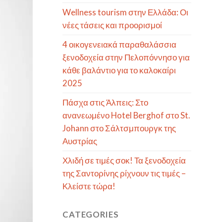
Wellness tourism στην Ελλάδα: Οι
νέες τάσεις και προορισμοί
4 οικογενειακά παραθαλάσσια
ξενοδοχεία στην Πελοπόννησο για
κάθε βαλάντιο για το καλοκαίρι
2025
Πάσχα στις Άλπεις: Στο
ανανεωμένο Hotel Berghof στο St.
Johann στο Σάλτσμπουργκ της
Αυστρίας
Χλιδή σε τιμές σοκ! Τα ξενοδοχεία
της Σαντορίνης ρίχνουν τις τιμές –
Κλείστε τώρα!
CATEGORIES