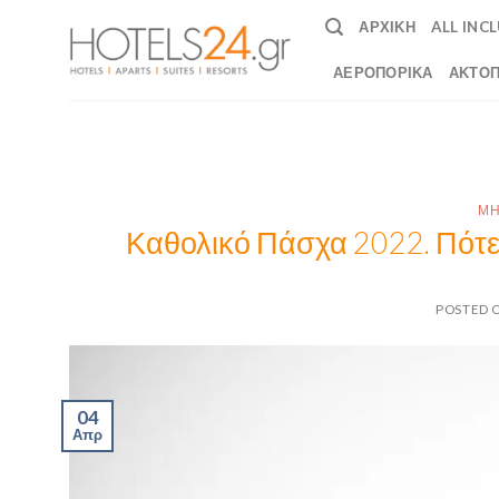
Skip
ΑΡΧΙΚΉ
ALL INC
to
content
ΑΕΡΟΠΟΡΙΚΆ
ΑΚΤΟΠ
ΜΗ
Καθολικό Πάσχα 2022. Πότε
POSTED 
04
Απρ