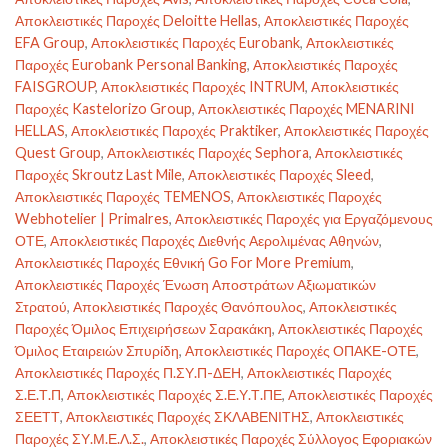
Αποκλειστικές Παροχές Deloitte Hellas
,
Αποκλειστικές Παροχές
EFA Group
,
Αποκλειστικές Παροχές Eurobank
,
Αποκλειστικές
Παροχές Eurobank Personal Banking
,
Αποκλειστικές Παροχές
FAISGROUP
,
Αποκλειστικές Παροχές INTRUM
,
Αποκλειστικές
Παροχές Kastelorizo Group
,
Αποκλειστικές Παροχές MENARINI
HELLAS
,
Αποκλειστικές Παροχές Praktiker
,
Αποκλειστικές Παροχές
Quest Group
,
Αποκλειστικές Παροχές Sephora
,
Αποκλειστικές
Παροχές Skroutz Last Mile
,
Αποκλειστικές Παροχές Sleed
,
Αποκλειστικές Παροχές TEMENOS
,
Αποκλειστικές Παροχές
Webhotelier | Primalres
,
Αποκλειστικές Παροχές για Εργαζόμενους
ΟΤΕ
,
Αποκλειστικές Παροχές Διεθνής Αερολιμένας Αθηνών
,
Αποκλειστικές Παροχές Εθνική Go For More Premium
,
Αποκλειστικές Παροχές Ένωση Αποστράτων Αξιωματικών
Στρατού
,
Αποκλειστικές Παροχές Θανόπουλος
,
Αποκλειστικές
Παροχές Όμιλος Επιχειρήσεων Σαρακάκη
,
Αποκλειστικές Παροχές
Όμιλος Εταιρειών Σπυρίδη
,
Αποκλειστικές Παροχές ΟΠΑΚΕ-ΟΤΕ
,
Αποκλειστικές Παροχές Π.ΣΥ.Π-ΔΕΗ
,
Αποκλειστικές Παροχές
Σ.Ε.Τ.Π
,
Αποκλειστικές Παροχές Σ.Ε.Υ.Τ.ΠΕ
,
Αποκλειστικές Παροχές
ΣΕΕΤΤ
,
Αποκλειστικές Παροχές ΣΚΛΑΒΕΝΙΤΗΣ
,
Αποκλειστικές
Παροχές ΣΥ.Μ.Ε.Λ.Σ.
,
Αποκλειστικές Παροχές Σύλλογος Εφοριακών