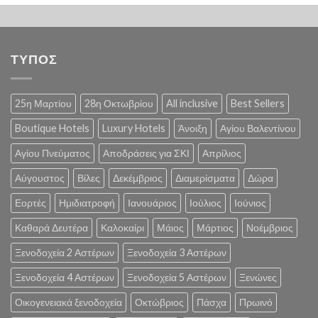
ΤΥΠΟΣ
25η Μαρτίου
28η Οκτωβρίου
All inclusive
Best Sellers
Boutique Hotels
Luxury Hotels
Άνοιξη
Αγίου Βαλεντίνου
Αγίου Πνεύματος
Αποδράσεις για ΣΚΙ
Απρίλιος
Αύγουστος
Βίλες
Δεκέμβριος
Διαμερίσματα
Δώρα
Εορτές
Ημιδιατροφή
Ιανουάριος
Ιούλιος
Ιούνιος
Καθαρά Δευτέρα
Καλοκαίρι
Μάιος
Μάρτιος
Νοέμβριος
Ξενοδοχεία 2 Αστέρων
Ξενοδοχεία 3 Αστέρων
Ξενοδοχεία 4 Αστέρων
Ξενοδοχεία 5 Αστέρων
Ξενώνες
Οικογενειακά ξενοδοχεία
Οκτώβριος
Πάσχα
Πρωινό