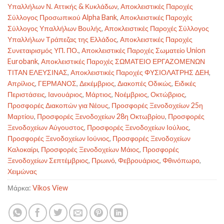
Υπαλλήλων Ν. Αττικής & Κυκλάδων
,
Αποκλειστικές Παροχές
Σύλλογος Προσωπικού Alpha Bank
,
Αποκλειστικές Παροχές
Σύλλογος Υπαλλήλων Βουλής
,
Αποκλειστικές Παροχές Σύλλογος
Υπαλλήλων Τράπεζας της Ελλάδος
,
Αποκλειστικές Παροχές
Συνεταιρισμός ΥΠ. ΠΟ.
,
Αποκλειστικές Παροχές Σωματείο Union
Eurobank
,
Αποκλειστικές Παροχές ΣΩΜΑΤΕΙΟ ΕΡΓΑΖΟΜΕΝΩΝ
ΤΙΤΑΝ ΕΛΕΥΣΙΝΑΣ
,
Αποκλειστικές Παροχές ΦΥΣΙΟΛΑΤΡΗΣ ΔΕΗ
,
Απρίλιος
,
ΓΕΡΜΑΝΟΣ
,
Δεκέμβριος
,
Διακοπές Οδικώς
,
Ειδικές
Περιστάσεις
,
Ιανουάριος
,
Μάρτιος
,
Νοέμβριος
,
Οκτώβριος
,
Προσφορές Διακοπών για Νέους
,
Προσφορές Ξενοδοχείων 25η
Μαρτίου
,
Προσφορές Ξενοδοχείων 28η Οκτωβρίου
,
Προσφορές
Ξενοδοχείων Αύγουστος
,
Προσφορές Ξενοδοχείων Ιούλιος
,
Προσφορές Ξενοδοχείων Ιούνιος
,
Προσφορές Ξενοδοχείων
Καλοκαίρι
,
Προσφορές Ξενοδοχείων Μάιος
,
Προσφορές
Ξενοδοχείων Σεπτέμβριος
,
Πρωινό
,
Φεβρουάριος
,
Φθινόπωρο
,
Χειμώνας
Μάρκα:
Vikos View