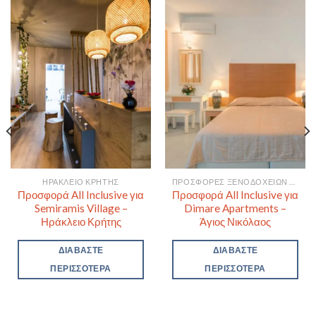
ΗΡΆΚΛΕΙΟ ΚΡΉΤΗΣ
ΠΡΟΣΦΟΡΈΣ ΞΕΝΟΔΟΧΕΊΩΝ ΓΙΆ ΆΓΙΟΣ ΝΙΚΌΛΑΟΣ
Προσφορά All Inclusive για
Προσφορά All Inclusive για
Semiramis Village –
Dimare Apartments –
Ηράκλειο Κρήτης
Άγιος Νικόλαος
ΔΙΑΒΆΣΤΕ
ΔΙΑΒΆΣΤΕ
ΠΕΡΙΣΣΌΤΕΡΑ
ΠΕΡΙΣΣΌΤΕΡΑ