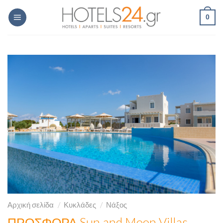
Skip
0
to
content
Αρχική σελίδα
/
Κυκλάδες
/
Νάξος
ΠΡΟΣΦΟΡΑ Sun and Moon Villas –