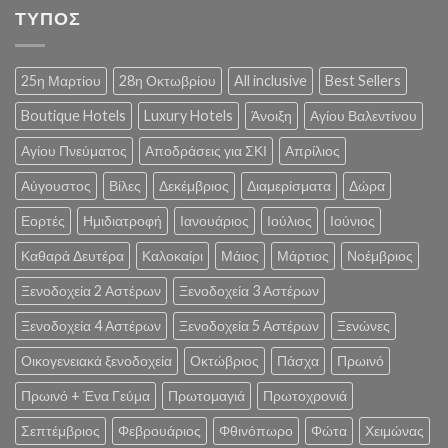
ΤΥΠΟΣ
25η Μαρτίου
28η Οκτωβρίου
All inclusive
Best Sellers
Boutique Hotels
Luxury Hotels
Άνοιξη
Αγίου Βαλεντίνου
Αγίου Πνεύματος
Αποδράσεις για ΣΚΙ
Απρίλιος
Αύγουστος
Βίλες
Δεκέμβριος
Διαμερίσματα
Δώρα
Εορτές
Ημιδιατροφή
Ιανουάριος
Ιούλιος
Ιούνιος
Καθαρά Δευτέρα
Καλοκαίρι
Μάιος
Μάρτιος
Νοέμβριος
Ξενοδοχεία 2 Αστέρων
Ξενοδοχεία 3 Αστέρων
Ξενοδοχεία 4 Αστέρων
Ξενοδοχεία 5 Αστέρων
Ξενώνες
Οικογενειακά ξενοδοχεία
Οκτώβριος
Πάσχα
Πρωινό
Πρωινό + Ένα Γεύμα
Πρωτομαγιά
Πρωτοχρονιά
Σεπτέμβριος
Φεβρουάριος
Φθινόπωρο
Φώτα
Χειμώνας