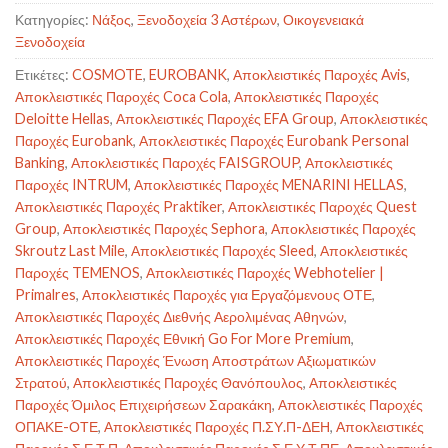
Κατηγορίες:
Νάξος
,
Ξενοδοχεία 3 Αστέρων
,
Οικογενειακά
Ξενοδοχεία
Ετικέτες:
COSMOTE
,
EUROBANK
,
Αποκλειστικές Παροχές Avis
,
Αποκλειστικές Παροχές Coca Cola
,
Αποκλειστικές Παροχές
Deloitte Hellas
,
Αποκλειστικές Παροχές EFA Group
,
Αποκλειστικές
Παροχές Eurobank
,
Αποκλειστικές Παροχές Eurobank Personal
Banking
,
Αποκλειστικές Παροχές FAISGROUP
,
Αποκλειστικές
Παροχές INTRUM
,
Αποκλειστικές Παροχές MENARINI HELLAS
,
Αποκλειστικές Παροχές Praktiker
,
Αποκλειστικές Παροχές Quest
Group
,
Αποκλειστικές Παροχές Sephora
,
Αποκλειστικές Παροχές
Skroutz Last Mile
,
Αποκλειστικές Παροχές Sleed
,
Αποκλειστικές
Παροχές TEMENOS
,
Αποκλειστικές Παροχές Webhotelier |
Primalres
,
Αποκλειστικές Παροχές για Εργαζόμενους ΟΤΕ
,
Αποκλειστικές Παροχές Διεθνής Αερολιμένας Αθηνών
,
Αποκλειστικές Παροχές Εθνική Go For More Premium
,
Αποκλειστικές Παροχές Ένωση Αποστράτων Αξιωματικών
Στρατού
,
Αποκλειστικές Παροχές Θανόπουλος
,
Αποκλειστικές
Παροχές Όμιλος Επιχειρήσεων Σαρακάκη
,
Αποκλειστικές Παροχές
ΟΠΑΚΕ-ΟΤΕ
,
Αποκλειστικές Παροχές Π.ΣΥ.Π-ΔΕΗ
,
Αποκλειστικές