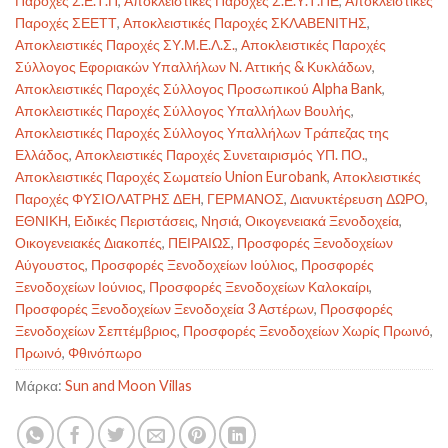
Παροχές Σ.Ε.Τ.Π
,
Αποκλειστικές Παροχές Σ.Ε.Υ.Τ.ΠΕ
,
Αποκλειστικές
Παροχές ΣΕΕΤΤ
,
Αποκλειστικές Παροχές ΣΚΛΑΒΕΝΙΤΗΣ
,
Αποκλειστικές Παροχές ΣΥ.Μ.Ε.Λ.Σ.
,
Αποκλειστικές Παροχές
Σύλλογος Εφοριακών Υπαλλήλων Ν. Αττικής & Κυκλάδων
,
Αποκλειστικές Παροχές Σύλλογος Προσωπικού Alpha Bank
,
Αποκλειστικές Παροχές Σύλλογος Υπαλλήλων Βουλής
,
Αποκλειστικές Παροχές Σύλλογος Υπαλλήλων Τράπεζας της
Ελλάδος
,
Αποκλειστικές Παροχές Συνεταιρισμός ΥΠ. ΠΟ.
,
Αποκλειστικές Παροχές Σωματείο Union Eurobank
,
Αποκλειστικές
Παροχές ΦΥΣΙΟΛΑΤΡΗΣ ΔΕΗ
,
ΓΕΡΜΑΝΟΣ
,
Διανυκτέρευση ΔΩΡΟ
,
ΕΘΝΙΚΗ
,
Ειδικές Περιστάσεις
,
Νησιά
,
Οικογενειακά Ξενοδοχεία
,
Οικογενειακές Διακοπές
,
ΠΕΙΡΑΙΩΣ
,
Προσφορές Ξενοδοχείων
Αύγουστος
,
Προσφορές Ξενοδοχείων Ιούλιος
,
Προσφορές
Ξενοδοχείων Ιούνιος
,
Προσφορές Ξενοδοχείων Καλοκαίρι
,
Προσφορές Ξενοδοχείων Ξενοδοχεία 3 Αστέρων
,
Προσφορές
Ξενοδοχείων Σεπτέμβριος
,
Προσφορές Ξενοδοχείων Χωρίς Πρωινό
,
Πρωινό
,
Φθινόπωρο
Μάρκα:
Sun and Moon Villas