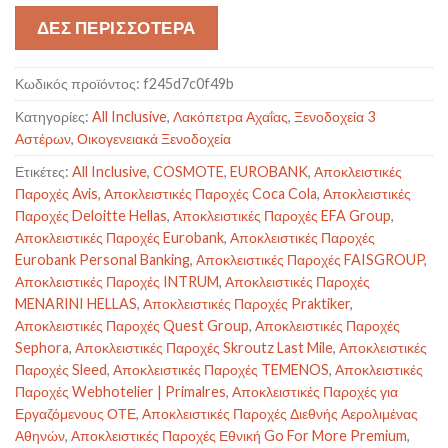
ΔΕΣ ΠΕΡΙΣΣΟΤΕΡΑ
Κωδικός προϊόντος:
f245d7c0f49b
Κατηγορίες:
All Inclusive
,
Λακόπετρα Αχαΐας
,
Ξενοδοχεία 3
Αστέρων
,
Οικογενειακά Ξενοδοχεία
Ετικέτες:
All Inclusive
,
COSMOTE
,
EUROBANK
,
Αποκλειστικές
Παροχές Avis
,
Αποκλειστικές Παροχές Coca Cola
,
Αποκλειστικές
Παροχές Deloitte Hellas
,
Αποκλειστικές Παροχές EFA Group
,
Αποκλειστικές Παροχές Eurobank
,
Αποκλειστικές Παροχές
Eurobank Personal Banking
,
Αποκλειστικές Παροχές FAISGROUP
,
Αποκλειστικές Παροχές INTRUM
,
Αποκλειστικές Παροχές
MENARINI HELLAS
,
Αποκλειστικές Παροχές Praktiker
,
Αποκλειστικές Παροχές Quest Group
,
Αποκλειστικές Παροχές
Sephora
,
Αποκλειστικές Παροχές Skroutz Last Mile
,
Αποκλειστικές
Παροχές Sleed
,
Αποκλειστικές Παροχές TEMENOS
,
Αποκλειστικές
Παροχές Webhotelier | Primalres
,
Αποκλειστικές Παροχές για
Εργαζόμενους ΟΤΕ
,
Αποκλειστικές Παροχές Διεθνής Αερολιμένας
Αθηνών
,
Αποκλειστικές Παροχές Εθνική Go For More Premium
,