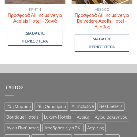
ΚΡΉΤΗ
ΛΈΣΒΟΣ
Προσφορά All Inclusive για
Προσφορά All Inclusive για
Adelais Hotel – Χανιά
Belvedere Aeolis Hotel –
Λεσβος
ΔΙΑΒΆΣΤΕ
ΔΙΑΒΆΣΤΕ
ΠΕΡΙΣΣΌΤΕΡΑ
ΠΕΡΙΣΣΌΤΕΡΑ
ΤΥΠΟΣ
25η Μαρτίου
28η Οκτωβρίου
All inclusive
Best Sellers
Boutique Hotels
Luxury Hotels
Άνοιξη
Αγίου Βαλεντίνου
Αγίου Πνεύματος
Αποδράσεις για ΣΚΙ
Απρίλιος