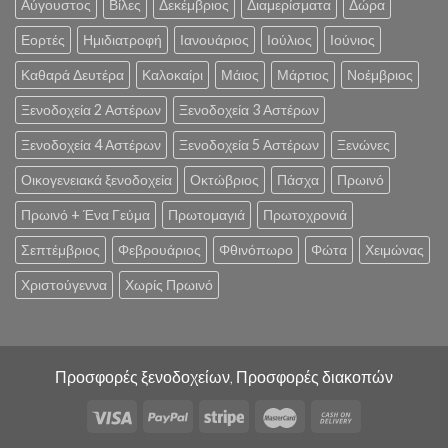
Αύγουστος
Βίλες
Δεκέμβριος
Διαμερίσματα
Δώρα
Εορτές
Ημιδιατροφή
Ιανουάριος
Ιούλιος
Ιούνιος
Καθαρά Δευτέρα
Καλοκαίρι
Μάιος
Μάρτιος
Νοέμβριος
Ξενοδοχεία 2 Αστέρων
Ξενοδοχεία 3 Αστέρων
Ξενοδοχεία 4 Αστέρων
Ξενοδοχεία 5 Αστέρων
Ξενώνες
Οικογενειακά ξενοδοχεία
Οκτώβριος
Πάσχα
Πρωινό
Πρωινό + Ένα Γεύμα
Πρωτομαγιά
Πρωτοχρονιά
Σεπτέμβριος
Φεβρουάριος
Φθινόπωρο
Φώτα
Χειμώνας
Χριστούγεννα
Χωρίς Πρωινό
Προσφορές ξενοδοχείων, Προσφορές διακοπών