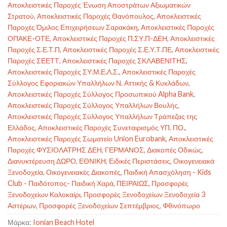
Αποκλειστικές Παροχές Ένωση Αποστράτων Αξιωματικών
Στρατού
,
Αποκλειστικές Παροχές Θανόπουλος
,
Αποκλειστικές
Παροχές Όμιλος Επιχειρήσεων Σαρακάκη
,
Αποκλειστικές Παροχές
ΟΠΑΚΕ-ΟΤΕ
,
Αποκλειστικές Παροχές Π.ΣΥ.Π-ΔΕΗ
,
Αποκλειστικές
Παροχές Σ.Ε.Τ.Π
,
Αποκλειστικές Παροχές Σ.Ε.Υ.Τ.ΠΕ
,
Αποκλειστικές
Παροχές ΣΕΕΤΤ
,
Αποκλειστικές Παροχές ΣΚΛΑΒΕΝΙΤΗΣ
,
Αποκλειστικές Παροχές ΣΥ.Μ.Ε.Λ.Σ.
,
Αποκλειστικές Παροχές
Σύλλογος Εφοριακών Υπαλλήλων Ν. Αττικής & Κυκλάδων
,
Αποκλειστικές Παροχές Σύλλογος Προσωπικού Alpha Bank
,
Αποκλειστικές Παροχές Σύλλογος Υπαλλήλων Βουλής
,
Αποκλειστικές Παροχές Σύλλογος Υπαλλήλων Τράπεζας της
Ελλάδος
,
Αποκλειστικές Παροχές Συνεταιρισμός ΥΠ. ΠΟ.
,
Αποκλειστικές Παροχές Σωματείο Union Eurobank
,
Αποκλειστικές
Παροχές ΦΥΣΙΟΛΑΤΡΗΣ ΔΕΗ
,
ΓΕΡΜΑΝΟΣ
,
Διακοπές Οδικώς
,
Διανυκτέρευση ΔΩΡΟ
,
ΕΘΝΙΚΗ
,
Ειδικές Περιστάσεις
,
Οικογενειακά
Ξενοδοχεία
,
Οικογενειακές Διακοπές
,
Παιδική Απασχόληση - Kids
Club - Παιδότοπος- Παιδική Χαρά
,
ΠΕΙΡΑΙΩΣ
,
Προσφορές
Ξενοδοχείων Καλοκαίρι
,
Προσφορές Ξενοδοχείων Ξενοδοχεία 3
Αστέρων
,
Προσφορές Ξενοδοχείων Σεπτέμβριος
,
Φθινόπωρο
Μάρκα:
Ionian Beach Hotel