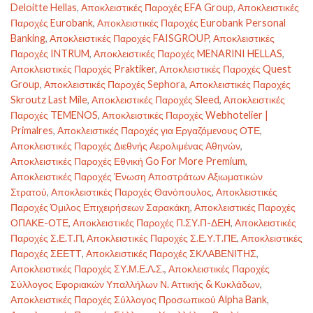
Deloitte Hellas
,
Αποκλειστικές Παροχές EFA Group
,
Αποκλειστικές
Παροχές Eurobank
,
Αποκλειστικές Παροχές Eurobank Personal
Banking
,
Αποκλειστικές Παροχές FAISGROUP
,
Αποκλειστικές
Παροχές INTRUM
,
Αποκλειστικές Παροχές MENARINI HELLAS
,
Αποκλειστικές Παροχές Praktiker
,
Αποκλειστικές Παροχές Quest
Group
,
Αποκλειστικές Παροχές Sephora
,
Αποκλειστικές Παροχές
Skroutz Last Mile
,
Αποκλειστικές Παροχές Sleed
,
Αποκλειστικές
Παροχές TEMENOS
,
Αποκλειστικές Παροχές Webhotelier |
Primalres
,
Αποκλειστικές Παροχές για Εργαζόμενους ΟΤΕ
,
Αποκλειστικές Παροχές Διεθνής Αερολιμένας Αθηνών
,
Αποκλειστικές Παροχές Εθνική Go For More Premium
,
Αποκλειστικές Παροχές Ένωση Αποστράτων Αξιωματικών
Στρατού
,
Αποκλειστικές Παροχές Θανόπουλος
,
Αποκλειστικές
Παροχές Όμιλος Επιχειρήσεων Σαρακάκη
,
Αποκλειστικές Παροχές
ΟΠΑΚΕ-ΟΤΕ
,
Αποκλειστικές Παροχές Π.ΣΥ.Π-ΔΕΗ
,
Αποκλειστικές
Παροχές Σ.Ε.Τ.Π
,
Αποκλειστικές Παροχές Σ.Ε.Υ.Τ.ΠΕ
,
Αποκλειστικές
Παροχές ΣΕΕΤΤ
,
Αποκλειστικές Παροχές ΣΚΛΑΒΕΝΙΤΗΣ
,
Αποκλειστικές Παροχές ΣΥ.Μ.Ε.Λ.Σ.
,
Αποκλειστικές Παροχές
Σύλλογος Εφοριακών Υπαλλήλων Ν. Αττικής & Κυκλάδων
,
Αποκλειστικές Παροχές Σύλλογος Προσωπικού Alpha Bank
,