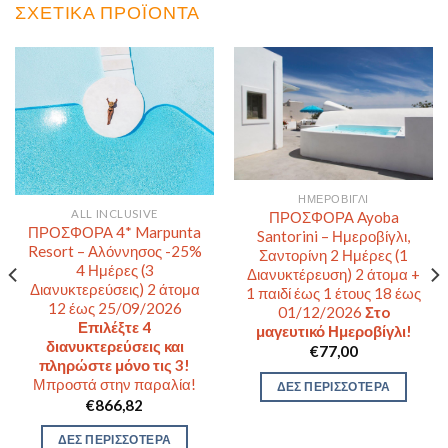
ΣΧΕΤΙΚΆ ΠΡΟΪΌΝΤΑ
ΗΜΕΡΟΒΊΓΛΙ
ALL INCLUSIVE
ΠΡΟΣΦΟΡΑ Ayoba
ΠΡΟΣΦΟΡΑ 4* Marpunta
Santorini – Ημεροβίγλι,
Resort – Αλόννησος -25%
Σαντορίνη 2 Ημέρες (1
4 Ημέρες (3
Διανυκτέρευση) 2 άτομα +
Διανυκτερεύσεις) 2 άτομα
1 παιδί έως 1 έτους 18 έως
12 έως 25/09/2026
01/12/2026
Στo
Επιλέξτε 4
μαγευτικό Ημεροβίγλι!
διανυκτερεύσεις και
€
77,00
πληρώστε μόνο τις 3!
Μπροστά στην παραλία!
ΔΕΣ ΠΕΡΙΣΣΟΤΕΡΑ
€
866,82
ΔΕΣ ΠΕΡΙΣΣΟΤΕΡΑ