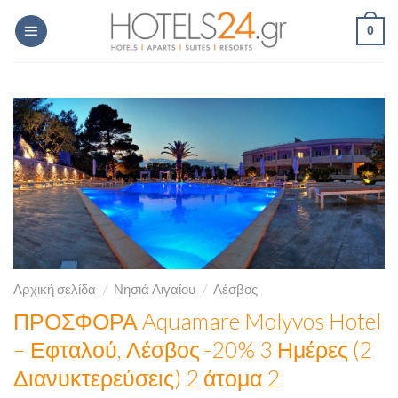
Skip
0
to
content
Αρχική σελίδα
/
Νησιά Αιγαίου
/
Λέσβος
ΠΡΟΣΦΟΡΑ Aquamare Molyvos Hotel
– Εφταλού, Λέσβος -20% 3 Ημέρες (2
Διανυκτερεύσεις) 2 άτομα 2