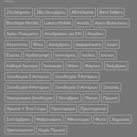
25η Μαρτίου
28η Οκτωβρίου
All inclusive
Best Sellers
Boutique Hotels
Luxury Hotels
Άνοιξη
Αγίου Βαλεντίνου
Αγίου Πνεύματος
Αποδράσεις για ΣΚΙ
Απρίλιος
Αύγουστος
Βίλες
Δεκέμβριος
Διαμερίσματα
Δώρα
Εορτές
Ημιδιατροφή
Ιανουάριος
Ιούλιος
Ιούνιος
Καθαρά Δευτέρα
Καλοκαίρι
Μάιος
Μάρτιος
Νοέμβριος
Ξενοδοχεία 2 Αστέρων
Ξενοδοχεία 3 Αστέρων
Ξενοδοχεία 4 Αστέρων
Ξενοδοχεία 5 Αστέρων
Ξενώνες
Οικογενειακά ξενοδοχεία
Οκτώβριος
Πάσχα
Πρωινό
Πρωινό + Ένα Γεύμα
Πρωτομαγιά
Πρωτοχρονιά
Σεπτέμβριος
Φεβρουάριος
Φθινόπωρο
Φώτα
Χειμώνας
Χριστούγεννα
Χωρίς Πρωινό