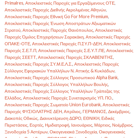
Primalres
,
Αποκλειστικές Παροχές για Εργαζόμενους ΟΤΕ
,
Αποκλειστικές Παροχές Διεθνής Αερολιμένας Αθηνών
,
Αποκλειστικές Παροχές Εθνική Go For More Premium
,
Αποκλειστικές Παροχές Ένωση Αποστράτων Αξιωματικών
Στρατού
,
Αποκλειστικές Παροχές Θανόπουλος
,
Αποκλειστικές
Παροχές Όμιλος Επιχειρήσεων Σαρακάκη
,
Αποκλειστικές Παροχές
ΟΠΑΚΕ-ΟΤΕ
,
Αποκλειστικές Παροχές Π.ΣΥ.Π-ΔΕΗ
,
Αποκλειστικές
Παροχές Σ.Ε.Τ.Π
,
Αποκλειστικές Παροχές Σ.Ε.Υ.Τ.ΠΕ
,
Αποκλειστικές
Παροχές ΣΕΕΤΤ
,
Αποκλειστικές Παροχές ΣΚΛΑΒΕΝΙΤΗΣ
,
Αποκλειστικές Παροχές ΣΥ.Μ.Ε.Λ.Σ.
,
Αποκλειστικές Παροχές
Σύλλογος Εφοριακών Υπαλλήλων Ν. Αττικής & Κυκλάδων
,
Αποκλειστικές Παροχές Σύλλογος Προσωπικού Alpha Bank
,
Αποκλειστικές Παροχές Σύλλογος Υπαλλήλων Βουλής
,
Αποκλειστικές Παροχές Σύλλογος Υπαλλήλων Τράπεζας της
Ελλάδος
,
Αποκλειστικές Παροχές Συνεταιρισμός ΥΠ. ΠΟ.
,
Αποκλειστικές Παροχές Σωματείο Union Eurobank
,
Αποκλειστικές
Παροχές ΦΥΣΙΟΛΑΤΡΗΣ ΔΕΗ
,
Απρίλιος
,
ΓΕΡΜΑΝΟΣ
,
Δεκέμβριος
,
Διακοπές Οδικώς
,
Διανυκτέρευση ΔΩΡΟ
,
ΕΘΝΙΚΗ
,
Ειδικές
Περιστάσεις
,
Εορτές
,
Ημιδιατροφή
,
Ιανουάριος
,
Μάρτιος
,
Νοέμβριος
,
Ξενοδοχεία 5 Αστέρων
,
Οικογενειακά Ξενοδοχεία
,
Οικογενειακές