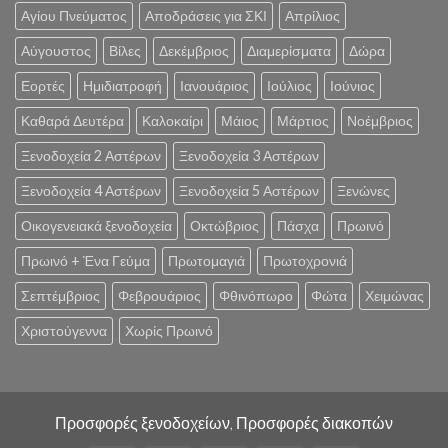
Αγίου Πνεύματος
Αποδράσεις για ΣΚΙ
Απρίλιος
Αύγουστος
Βίλες
Δεκέμβριος
Διαμερίσματα
Δώρα
Εορτές
Ημιδιατροφή
Ιανουάριος
Ιούλιος
Ιούνιος
Καθαρά Δευτέρα
Καλοκαίρι
Μάιος
Μάρτιος
Νοέμβριος
Ξενοδοχεία 2 Αστέρων
Ξενοδοχεία 3 Αστέρων
Ξενοδοχεία 4 Αστέρων
Ξενοδοχεία 5 Αστέρων
Ξενώνες
Οικογενειακά ξενοδοχεία
Οκτώβριος
Πάσχα
Πρωινό
Πρωινό + Ένα Γεύμα
Πρωτομαγιά
Πρωτοχρονιά
Σεπτέμβριος
Φεβρουάριος
Φθινόπωρο
Φώτα
Χειμώνας
Χριστούγεννα
Χωρίς Πρωινό
Προσφορές ξενοδοχείων, Προσφορές διακοπών