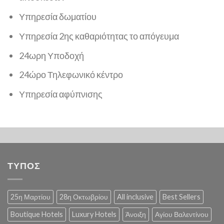
Υπηρεσία δωματίου
Υπηρεσία 2ης καθαριότητας το απόγευμα
24ωρη Υποδοχή
24ώρο Τηλεφωνικό κέντρο
Υπηρεσία αφύπνισης
ΤΥΠΟΣ
25η Μαρτίου
28η Οκτωβρίου
All inclusive
Best Sellers
Boutique Hotels
Luxury Hotels
Άνοιξη
Αγίου Βαλεντίνου