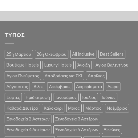
ΤΥΠΟΣ
25η Μαρτίου
28η Οκτωβρίου
All inclusive
Best Sellers
Boutique Hotels
Luxury Hotels
Άνοιξη
Αγίου Βαλεντίνου
Αγίου Πνεύματος
Αποδράσεις για ΣΚΙ
Απρίλιος
Αύγουστος
Βίλες
Δεκέμβριος
Διαμερίσματα
Δώρα
Εορτές
Ημιδιατροφή
Ιανουάριος
Ιούλιος
Ιούνιος
Καθαρά Δευτέρα
Καλοκαίρι
Μάιος
Μάρτιος
Νοέμβριος
Ξενοδοχεία 2 Αστέρων
Ξενοδοχεία 3 Αστέρων
Ξενοδοχεία 4 Αστέρων
Ξενοδοχεία 5 Αστέρων
Ξενώνες