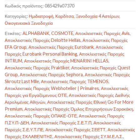
Κωδικός προϊόντος:
085429a07370
Κατηγορίες:
Ημιδιατροφή
,
Καρδίτσα
,
Ξενοδοχεία 4 Αστέρων
,
Οικογενειακά Ξενοδοχεία
Ετικέτες:
ALPHABANK
,
COSMOTE
,
Αποκλειστικές Παροχές Avis
,
Αποκλειστικές Παροχές Deloitte Hellas
,
Αποκλειστικές Παροχές
EFA Group
,
Αποκλειστικές Παροχές Eurobank
,
Αποκλειστικές
Παροχές Eurobank Personal Banking
,
Αποκλειστικές Παροχές
INTRUM
,
Αποκλειστικές Παροχές MENARINI HELLAS
,
Αποκλειστικές Παροχές Praktiker
,
Αποκλειστικές Παροχές Quest
Group
,
Αποκλειστικές Παροχές Sephora
,
Αποκλειστικές Παροχές
Skroutz Last Mile
,
Αποκλειστικές Παροχές TEMENOS
,
Αποκλειστικές Παροχές Webhotelier | Primalres
,
Αποκλειστικές
Παροχές για Εργαζόμενους ΟΤΕ
,
Αποκλειστικές Παροχές Διεθνής
Αερολιμένας Αθηνών
,
Αποκλειστικές Παροχές Εθνική Go For More
Premium
,
Αποκλειστικές Παροχές Όμιλος Επιχειρήσεων Σαρακάκη
,
Αποκλειστικές Παροχές ΟΠΑΚΕ-ΟΤΕ
,
Αποκλειστικές Παροχές
Π.ΣΥ.Π-ΔΕΗ
,
Αποκλειστικές Παροχές Σ.Ε.Τ.Π
,
Αποκλειστικές
Παροχές Σ.Ε.Υ.Τ.ΠΕ
,
Αποκλειστικές Παροχές ΣΕΕΤΤ
,
Αποκλειστικές
Παροχές ΣΚΛΑΒΕΝΙΤΗΣ
,
Αποκλειστικές Παροχές ΣΥ.Μ.Ε.Λ.Σ.
,