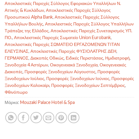
Αποκλειστικές Παροχές Σύλλογος Εφοριακών Υπαλλήλων Ν.
Αττικής & Κυκλάδων
,
Αποκλειστικές Παροχές Σύλλογος
Προσωπικού Alpha Bank
,
Αποκλειστικές Παροχές Σύλλογος
Υπαλλήλων Βουλής
,
Αποκλειστικές Παροχές Σύλλογος Υπαλλήλων
Τράπεζας της Ελλάδος
,
Αποκλειστικές Παροχές Συνεταιρισμός ΥΠ.
ΠΟ.
,
Αποκλειστικές Παροχές Σωματείο Union Eurobank
,
Αποκλειστικές Παροχές ΣΩΜΑΤΕΙΟ ΕΡΓΑΖΟΜΕΝΩΝ ΤΙΤΑΝ
ΕΛΕΥΣΙΝΑΣ
,
Αποκλειστικές Παροχές ΦΥΣΙΟΛΑΤΡΗΣ ΔΕΗ
,
ΓΕΡΜΑΝΟΣ
,
Διακοπές Οδικώς
,
Ειδικές Περιστάσεις
,
Ημιδιατροφή
,
Ξενοδοχεία 4 Αστέρων
,
Οικογενειακά Ξενοδοχεία
,
Οικογενειακές
Διακοπές
,
Προσφορές Ξενοδοχείων Αύγουστος
,
Προσφορές
Ξενοδοχείων Ιούλιος
,
Προσφορές Ξενοδοχείων Ιούνιος
,
Προσφορές
Ξενοδοχείων Καλοκαίρι
,
Προσφορές Ξενοδοχείων Σεπτέμβριος
,
Φθινόπωρο
Μάρκα:
Mouzaki Palace Hotel & Spa