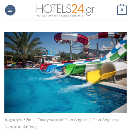
Skip
0
to
content
Αρχική σελίδα
/
Οικογενειακά Ξενοδοχεία
/
Ξενοδοχεία με
Νεροτσουλήθρες