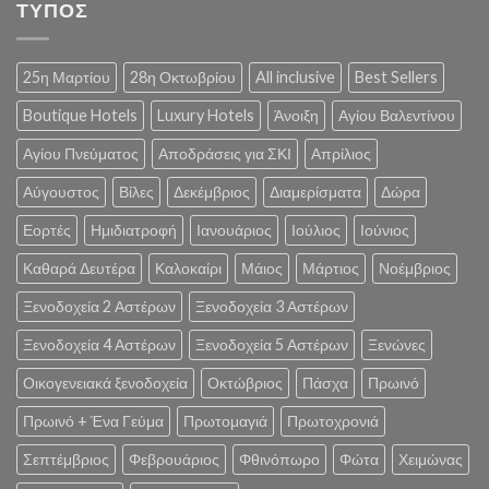
ΤΥΠΟΣ
25η Μαρτίου
28η Οκτωβρίου
All inclusive
Best Sellers
Boutique Hotels
Luxury Hotels
Άνοιξη
Αγίου Βαλεντίνου
Αγίου Πνεύματος
Αποδράσεις για ΣΚΙ
Απρίλιος
Αύγουστος
Βίλες
Δεκέμβριος
Διαμερίσματα
Δώρα
Εορτές
Ημιδιατροφή
Ιανουάριος
Ιούλιος
Ιούνιος
Καθαρά Δευτέρα
Καλοκαίρι
Μάιος
Μάρτιος
Νοέμβριος
Ξενοδοχεία 2 Αστέρων
Ξενοδοχεία 3 Αστέρων
Ξενοδοχεία 4 Αστέρων
Ξενοδοχεία 5 Αστέρων
Ξενώνες
Οικογενειακά ξενοδοχεία
Οκτώβριος
Πάσχα
Πρωινό
Πρωινό + Ένα Γεύμα
Πρωτομαγιά
Πρωτοχρονιά
Σεπτέμβριος
Φεβρουάριος
Φθινόπωρο
Φώτα
Χειμώνας