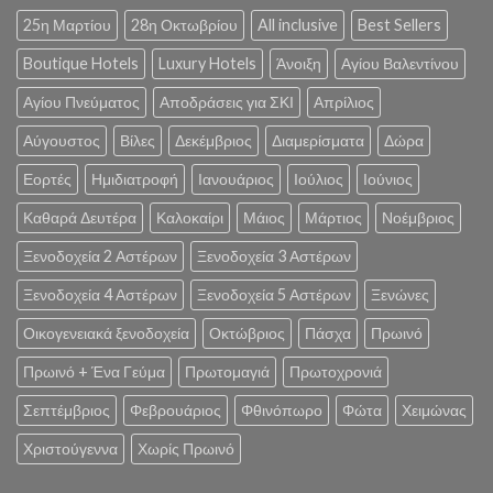
25η Μαρτίου
28η Οκτωβρίου
All inclusive
Best Sellers
Boutique Hotels
Luxury Hotels
Άνοιξη
Αγίου Βαλεντίνου
Αγίου Πνεύματος
Αποδράσεις για ΣΚΙ
Απρίλιος
Αύγουστος
Βίλες
Δεκέμβριος
Διαμερίσματα
Δώρα
Εορτές
Ημιδιατροφή
Ιανουάριος
Ιούλιος
Ιούνιος
Καθαρά Δευτέρα
Καλοκαίρι
Μάιος
Μάρτιος
Νοέμβριος
Ξενοδοχεία 2 Αστέρων
Ξενοδοχεία 3 Αστέρων
Ξενοδοχεία 4 Αστέρων
Ξενοδοχεία 5 Αστέρων
Ξενώνες
Οικογενειακά ξενοδοχεία
Οκτώβριος
Πάσχα
Πρωινό
Πρωινό + Ένα Γεύμα
Πρωτομαγιά
Πρωτοχρονιά
Σεπτέμβριος
Φεβρουάριος
Φθινόπωρο
Φώτα
Χειμώνας
Χριστούγεννα
Χωρίς Πρωινό