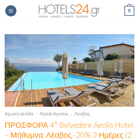
Skip
0
to
content
Αρχική σελίδα
/
Νησιά Αιγαίου
/
Λέσβος
ΠΡΟΣΦΟΡΑ 4* Belvedere Aeolis Hotel
– Μήθυμνα, Λέσβος -20% 3 Ημέρες (2