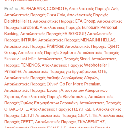
Ετικέτες:
ALPHABANK
,
COSMOTE
,
Αποκλειστικές Παροχές Avis
,
Αποκλειστικές Παροχές Coca Cola
,
Αποκλειστικές Παροχές
Deloitte Hellas
,
Αποκλειστικές Παροχές EFA Group
,
Αποκλειστικές
Παροχές Eurobank
,
Αποκλειστικές Παροχές Eurobank Personal
Banking
,
Αποκλειστικές Παροχές FAISGROUP
,
Αποκλειστικές
Παροχές INTRUM
,
Αποκλειστικές Παροχές MENARINI HELLAS
,
Αποκλειστικές Παροχές Praktiker
,
Αποκλειστικές Παροχές Quest
Group
,
Αποκλειστικές Παροχές Sephora
,
Αποκλειστικές Παροχές
Skroutz Last Mile
,
Αποκλειστικές Παροχές Sleed
,
Αποκλειστικές
Παροχές TEMENOS
,
Αποκλειστικές Παροχές Webhotelier |
Primalres
,
Αποκλειστικές Παροχές για Εργαζόμενους ΟΤΕ
,
Αποκλειστικές Παροχές Διεθνής Αερολιμένας Αθηνών
,
Αποκλειστικές Παροχές Εθνική Go For More Premium
,
Αποκλειστικές Παροχές Ένωση Αποστράτων Αξιωματικών
Στρατού
,
Αποκλειστικές Παροχές Θανόπουλος
,
Αποκλειστικές
Παροχές Όμιλος Επιχειρήσεων Σαρακάκη
,
Αποκλειστικές Παροχές
ΟΠΑΚΕ-ΟΤΕ
,
Αποκλειστικές Παροχές Π.ΣΥ.Π-ΔΕΗ
,
Αποκλειστικές
Παροχές Σ.Ε.Τ.Π
,
Αποκλειστικές Παροχές Σ.Ε.Υ.Τ.ΠΕ
,
Αποκλειστικές
Παροχές ΣΕΕΤΤ
,
Αποκλειστικές Παροχές ΣΚΛΑΒΕΝΙΤΗΣ
,
Αποκλειστικές Παροχές ΣΥ.Μ.Ε.Λ.Σ.
,
Αποκλειστικές Παροχές