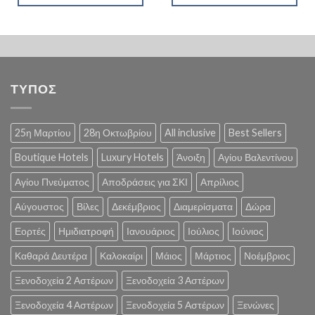
ΤΥΠΟΣ
25η Μαρτίου
28η Οκτωβρίου
All inclusive
Best Sellers
Boutique Hotels
Luxury Hotels
Άνοιξη
Αγίου Βαλεντίνου
Αγίου Πνεύματος
Αποδράσεις για ΣΚΙ
Απρίλιος
Αύγουστος
Βίλες
Δεκέμβριος
Διαμερίσματα
Δώρα
Εορτές
Ημιδιατροφή
Ιανουάριος
Ιούλιος
Ιούνιος
Καθαρά Δευτέρα
Καλοκαίρι
Μάιος
Μάρτιος
Νοέμβριος
Ξενοδοχεία 2 Αστέρων
Ξενοδοχεία 3 Αστέρων
Ξενοδοχεία 4 Αστέρων
Ξενοδοχεία 5 Αστέρων
Ξενώνες