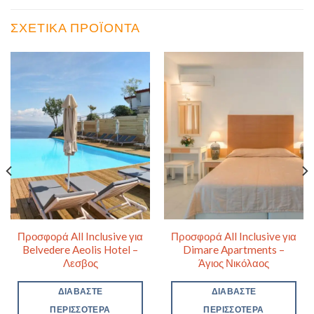
ΣΧΕΤΙΚΆ ΠΡΟΪΌΝΤΑ
Προσφορά All Inclusive για
Προσφορά All Inclusive για
Belvedere Aeolis Hotel –
Dimare Apartments –
Λεσβος
Άγιος Νικόλαος
ΔΙΑΒΆΣΤΕ
ΔΙΑΒΆΣΤΕ
ΠΕΡΙΣΣΌΤΕΡΑ
ΠΕΡΙΣΣΌΤΕΡΑ