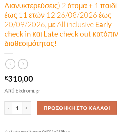
Διανυκτερεύσεις) 2 άτομα + 1 παιδί
έως 11 ετών 12 26/08/2026 έως
20/09/2026, με All inclusive
Early
check in και Late check out κατόπιν
διαθεσιμότητας!
310,00
€
Από Ekdromi.gr
ΠΡΟΣΦΟΡΑ 4* Belvedere Aeolis Hotel - Μήθυμνα, Λέσβος -20
ΠΡΟΣΘΉΚΗ ΣΤΟ ΚΑΛΆΘΙ
Κωδικός προϊόντος:
06081a359bae