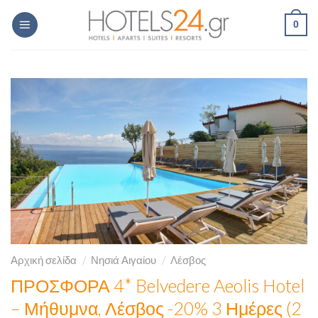
Skip
0
to
content
Αρχική σελίδα
/
Νησιά Αιγαίου
/
Λέσβος
ΠΡΟΣΦΟΡΑ 4* Belvedere Aeolis Hotel
– Μήθυμνα, Λέσβος -20% 3 Ημέρες (2