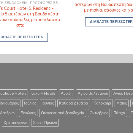
ΒΟΥΔΑΠΈΣΤΗ ΞΕΝΟΔΟΧΕΊΑ - ΠΡΟΣΦΟΡΈΣ ΞΕΝΟΔΟΧΕΊΩΝ ΓΙΑ ΒΟΥΔΑΠΈΣΤΗ
αστέρων στη Βουδαπέστη δια
s Court Hotel & Residenc –
με πισίνα, σάουνες και χ
ίο 5 αστέρων στη Βουδαπέστη
κτικό πολυτελές ρετρό-κλασικό
ΔΙΑΒΆΣΤΕ ΠΕΡΙΣΣΌΤΕΡ
σπα
ΔΙΑΒΆΣΤΕ ΠΕΡΙΣΣΌΤΕΡΑ
outique Hotels
Luxury Hotels
Άνοιξη
Αγίου Βαλεντίνου
Αγίου Πνεύ
Ιανουάριος
Ιούλιος
Ιούνιος
Καθαρά Δευτέρα
Καλοκαίρι
Μάιος
 Αστέρων
Ξενώνες
Οικογενειακά ξενοδοχεία
Οκτώβριος
Πάσχα
Π
Χριστούγεννα
Χωρίς Πρωινό