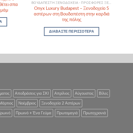
ΒΟΥΔΑΠΈΣΤΗ ΞΕΝΟΔΟΧΕΊΑ - ΠΡΟΣΦΟΡΈΣ ΞΕΝΟΔΟΧΕΊΩΝ ΓΙΑ ΒΟΥΔΑΠΈΣΤΗ
θέτει σπα
Onyx Luxury Budapest – Ξενοδοχείο 5
αμάμ
αστέρων στη Βουδαπέστη στην καρδιά
της πόλης
Α
ΔΙΑΒΆΣΤΕ ΠΕΡΙΣΣΌΤΕΡΑ
ματος
Αποδράσεις για ΣΚΙ
Απρίλιος
Αύγουστος
Βίλες
Μάρτιος
Νοέμβριος
Ξενοδοχεία 2 Αστέρων
ρωινό
Πρωινό + Ένα Γεύμα
Πρωτομαγιά
Πρωτοχρονιά