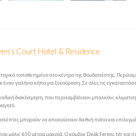
n’s Court Hotel & Residence
ατηγικά τοποθετημένο στο κέντρο της Βουδαπέστης. Περιλαμβ
και έναν γαλήνιο κήπο για ξεκούραση. Σε όλες τις εγκαταστά
οναδική διακόσμηση, που περιλαμβάνουν μπαλκόνι, κλιματισμ
φαγητό.
επισκέπτες μπορούν να απολαύσουν διεθνή πιάτα και επιλεγμ
ίναι μόλις 650 μέτρα μακριά. Ο κόμβος Deák Ferenc tér και η