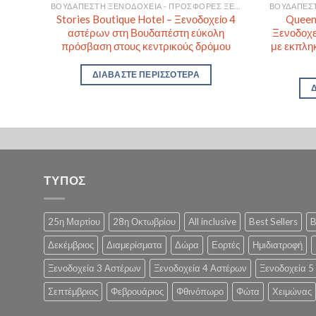
ΒΟΥΔΑΠΈΣΤΗ ΞΕΝΟΔΟΧΕΊΑ - ΠΡΟΣΦΟΡΈΣ ΞΕΝΟΔΟΧΕΊΩΝ ΓΙΑ ΒΟΥΔΑΠΈΣΤΗ
ΒΟΥΔΑΠΈΣΤΗ ΞΕΝΟΔΟΧΕΊΑ - ΠΡΟΣΦΟΡΈΣ ΞΕΝΟΔΟΧΕΊΩΝ ΓΙΑ ΒΟΥΔΑΠΈΣΤΗ
οχείο
Stories Boutique Hotel – Ξενοδοχείο 4
Queen’
χθες
αστέρων στη Βουδαπέστη εύκολη
Ξενοδοχε
των
πρόσβαση στους κεντρικούς δρόμου
με εκπλη
ΔΙΑΒΆΣΤΕ ΠΕΡΙΣΣΌΤΕΡΑ
ΤΥΠΟΣ
25η Μαρτίου
28η Οκτωβρίου
All inclusive
Best Sellers
B
Δεκέμβριος
Διαμερίσματα
Δώρα
Εορτές
Ημιδιατροφή
Ξενοδοχεία 3 Αστέρων
Ξενοδοχεία 4 Αστέρων
Ξενοδοχεία 5
Σεπτέμβριος
Φεβρουάριος
Φθινόπωρο
Φώτα
Χειμώνας