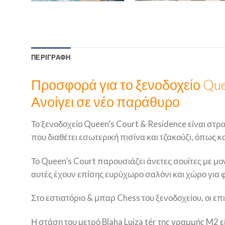
ΠΕΡΙΓΡΑΦΉ
Προσφορά για το ξενοδοχείο Quee
Ανοίγει σε νέο παράθυρο
Το ξενοδοχείο Queen’s Court & Residence είναι στρ
που διαθέτει εσωτερική πισίνα και τζακούζι, όπως 
Το Queen’s Court παρουσιάζει άνετες σουίτες με μ
αυτές έχουν επίσης ευρύχωρο σαλόνι και χώρο για 
Στο εστιατόριο & μπαρ Chess του ξενοδοχείου, οι 
Η στάση του μετρό Blaha Lujza tér της γραμμής M2 ε