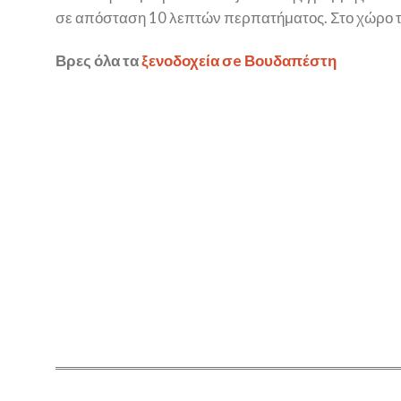
σε απόσταση 10 λεπτών περπατήματος. Στο χώρο του
Βρες όλα τα
ξενοδοχεία σe Βουδαπέστη