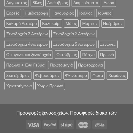
Αύγουστος
Βίλες
Δεκέμβριος
Διαμερίσματα
Δώρα
Εορτές
Ημιδιατροφή
Ιανουάριος
Ιούλιος
Ιούνιος
Καθαρά Δευτέρα
Καλοκαίρι
Μάιος
Μάρτιος
Νοέμβριος
Ξενοδοχεία 2 Αστέρων
Ξενοδοχεία 3 Αστέρων
Ξενοδοχεία 4 Αστέρων
Ξενοδοχεία 5 Αστέρων
Ξενώνες
Οικογενειακά ξενοδοχεία
Οκτώβριος
Πάσχα
Πρωινό
Πρωινό + Ένα Γεύμα
Πρωτομαγιά
Πρωτοχρονιά
Σεπτέμβριος
Φεβρουάριος
Φθινόπωρο
Φώτα
Χειμώνας
Χριστούγεννα
Χωρίς Πρωινό
Προσφορές ξενοδοχείων, Προσφορές διακοπών