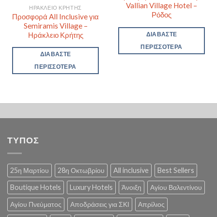
Vallian Village Hotel –
ΗΡΆΚΛΕΙΟ ΚΡΉΤΗΣ
Ρόδος
Προσφορά All Inclusive για
Semiramis Village –
Ηράκλειο Κρήτης
ΔΙΑΒΆΣΤΕ
ΠΕΡΙΣΣΌΤΕΡΑ
ΔΙΑΒΆΣΤΕ
ΠΕΡΙΣΣΌΤΕΡΑ
ΤΥΠΟΣ
25η Μαρτίου
28η Οκτωβρίου
All inclusive
Best Sellers
Boutique Hotels
Luxury Hotels
Άνοιξη
Αγίου Βαλεντίνου
Αγίου Πνεύματος
Αποδράσεις για ΣΚΙ
Απρίλιος