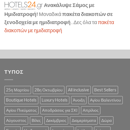
Ανακάλυψε Σάμος με
Ημιδιατροφή!
Μοναδικά
πακέτα διακοπών σε
ξενοδοχεία με ημιδιατροφή
. Δες όλα τα
πακέτα
διακοπών με ημιδιατροφή
ΤΥΠΟΣ
25η Μαρτίου
28η Οκτωβρίου
All inclusive
Best Sellers
Boutique Hotels
Luxury Hotels
Άνοιξη
Αγίου Βαλεντίνου
Αγίου Πνεύματος
Αποδράσεις για ΣΚΙ
Απρίλιος
Αύγουστος
Βίλες
Δεκέμβριος
Διαμερίσματα
Δώρα