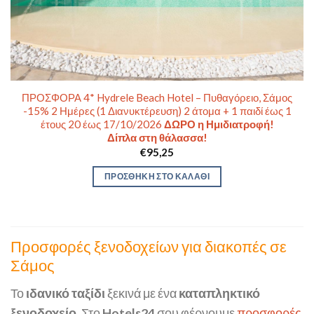
ΠΡΟΣΦΟΡΑ 4* Hydrele Beach Hotel – Πυθαγόρειο, Σάμος
-15% 2 Ημέρες (1 Διανυκτέρευση) 2 άτομα + 1 παιδί έως 1
έτους 20 έως 17/10/2026
ΔΩΡΟ η Ημιδιατροφή!
Δίπλα στη θάλασσα!
€
95,25
ΠΡΟΣΘΉΚΗ ΣΤΟ ΚΑΛΆΘΙ
Προσφορές ξενοδοχείων για διακοπές σε
Σάμος
Το
ιδανικό ταξίδι
ξεκινά με ένα
καταπληκτικό
ξενοδοχείο.
Στο
Hotels24
σου φέρνουμε
προσφορές