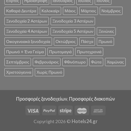
Εορτές
Ημιδιατροφή
Ιανουάριος
Ιούλιος
Ιούνιος
Καθαρά Δευτέρα
Καλοκαίρι
Μάιος
Μάρτιος
Νοέμβριος
Ξενοδοχεία 2 Αστέρων
Ξενοδοχεία 3 Αστέρων
Ξενοδοχεία 4 Αστέρων
Ξενοδοχεία 5 Αστέρων
Ξενώνες
Οικογενειακά ξενοδοχεία
Οκτώβριος
Πάσχα
Πρωινό
Πρωινό + Ένα Γεύμα
Πρωτομαγιά
Πρωτοχρονιά
Σεπτέμβριος
Φεβρουάριος
Φθινόπωρο
Φώτα
Χειμώνας
Χριστούγεννα
Χωρίς Πρωινό
Προσφορές ξενοδοχείων, Προσφορές διακοπών
Copyright 2026 ©
Hotels24.gr