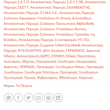
Παροχές Σ.Ε.Τ.Π
,
Αποκλειστικές Παροχές Σ.Ε.Υ.Τ.ΠΕ
,
Αποκλειστικές
Παροχές ΣΕΕΤΤ
,
Αποκλειστικές Παροχές ΣΚΛΑΒΕΝΙΤΗΣ
,
Αποκλειστικές Παροχές ΣΥ.Μ.Ε.Λ.Σ.
,
Αποκλειστικές Παροχές
Σύλλογος Εφοριακών Υπαλλήλων Ν. Αττικής & Κυκλάδων
,
Αποκλειστικές Παροχές Σύλλογος Προσωπικού Alpha Bank
,
Αποκλειστικές Παροχές Σύλλογος Υπαλλήλων Βουλής
,
Αποκλειστικές Παροχές Σύλλογος Υπαλλήλων Τράπεζας της
Ελλάδος
,
Αποκλειστικές Παροχές Συνεταιρισμός ΥΠ. ΠΟ.
,
Αποκλειστικές Παροχές Σωματείο Union Eurobank
,
Αποκλειστικές
Παροχές ΦΥΣΙΟΛΑΤΡΗΣ ΔΕΗ
,
Απρίλιος
,
ΓΕΡΜΑΝΟΣ
,
Διακοπές
Οδικώς
,
Διανυκτέρευση ΔΩΡΟ
,
ΕΘΝΙΚΗ
,
Ειδικές Περιστάσεις
,
Ιανουάριος
,
Μάρτιος
,
Οικογενειακά Ξενοδοχεία
,
Οικογενειακές
Διακοπές
,
ΠΕΙΡΑΙΩΣ
,
Προσφορές Ξενοδοχείων Μάιος
,
Προσφορές
Ξενοδοχείων Ξενοδοχεία 3 Αστέρων
,
Προσφορές Ξενοδοχείων
Πρωτομαγιά
,
Πρωινό
,
Φεβρουάριος
,
Φθινόπωρο
,
Χειμώνας
Μάρκα:
Τα Πέτρινα