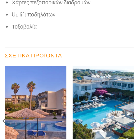
Χάρτες πεζοπορικών διαδρομών
Up lift ποδηλάτων
Τοξοβολία
ΣΧΕΤΙΚΆ ΠΡΟΪΌΝΤΑ