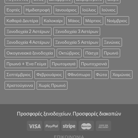
Εορτές
Ημιδιατροφή
Ιανουάριος
Ιούλιος
Ιούνιος
Καθαρά Δευτέρα
Καλοκαίρι
Μάιος
Μάρτιος
Νοέμβριος
Ξενοδοχεία 2 Αστέρων
Ξενοδοχεία 3 Αστέρων
Ξενοδοχεία 4 Αστέρων
Ξενοδοχεία 5 Αστέρων
Ξενώνες
Οικογενειακά ξενοδοχεία
Οκτώβριος
Πάσχα
Πρωινό
Πρωινό + Ένα Γεύμα
Πρωτομαγιά
Πρωτοχρονιά
Σεπτέμβριος
Φεβρουάριος
Φθινόπωρο
Φώτα
Χειμώνας
Χριστούγεννα
Χωρίς Πρωινό
Προσφορές ξενοδοχείων, Προσφορές διακοπών
ΕΠΙΚΟΙΝΩΝΊΑ