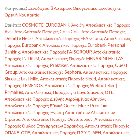
Κατηγορίες:
Ξενοδοχεία 3 Αστέρων
,
Οικογενειακά Ξενοδοχεία
,
Ορεινή Ναυπακτία
Ετικέτες:
COSMOTE
,
EUROBANK
,
Άνοιξη
,
Αποκλειστικές Παροχές
Avis
,
Αποκλειστικές Παροχές Coca Cola
,
Αποκλειστικές Παροχές
Deloitte Hellas
,
Αποκλειστικές Παροχές EFA Group
,
Αποκλειστικές
Παροχές Eurobank
,
Αποκλειστικές Παροχές Eurobank Personal
Banking
,
Αποκλειστικές Παροχές FAISGROUP
,
Αποκλειστικές
Παροχές INTRUM
,
Αποκλειστικές Παροχές MENARINI HELLAS
,
Αποκλειστικές Παροχές Praktiker
,
Αποκλειστικές Παροχές Quest
Group
,
Αποκλειστικές Παροχές Sephora
,
Αποκλειστικές Παροχές
Skroutz Last Mile
,
Αποκλειστικές Παροχές Sleed
,
Αποκλειστικές
Παροχές TEMENOS
,
Αποκλειστικές Παροχές Webhotelier |
Primalres
,
Αποκλειστικές Παροχές για Εργαζόμενους ΟΤΕ
,
Αποκλειστικές Παροχές Διεθνής Αερολιμένας Αθηνών
,
Αποκλειστικές Παροχές Εθνική Go For More Premium
,
Αποκλειστικές Παροχές Ένωση Αποστράτων Αξιωματικών
Στρατού
,
Αποκλειστικές Παροχές Θανόπουλος
,
Αποκλειστικές
Παροχές Όμιλος Επιχειρήσεων Σαρακάκη
,
Αποκλειστικές Παροχές
ΟΠΑΚΕ-ΟΤΕ
,
Αποκλειστικές Παροχές Π.ΣΥ.Π-ΔΕΗ
,
Αποκλειστικές