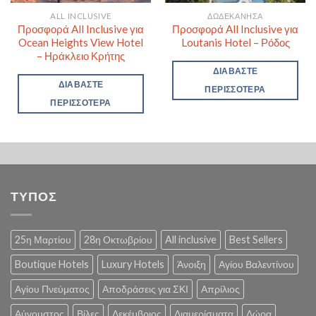
ALL INCLUSIVE
ΔΩΔΕΚΆΝΗΣΑ
Προσφορά All Inclusive για
Προσφορά All Inclusive για
Ocean Heights View Hotel
Loutanis Hotel – Ρόδος
– Ηράκλειο Κρήτης
ΔΙΑΒΆΣΤΕ
ΔΙΑΒΆΣΤΕ
ΠΕΡΙΣΣΌΤΕΡΑ
ΠΕΡΙΣΣΌΤΕΡΑ
ΤΥΠΟΣ
25η Μαρτίου
28η Οκτωβρίου
All inclusive
Best Sellers
Boutique Hotels
Luxury Hotels
Άνοιξη
Αγίου Βαλεντίνου
Αγίου Πνεύματος
Αποδράσεις για ΣΚΙ
Απρίλιος
Αύγουστος
Βίλες
Δεκέμβριος
Διαμερίσματα
Δώρα