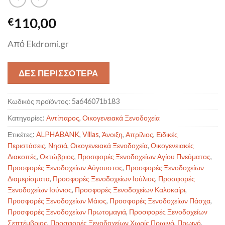
110,00
€
Από Ekdromi.gr
ΔΕΣ ΠΕΡΙΣΣΟΤΕΡΑ
Κωδικός προϊόντος:
5a646071b183
Κατηγορίες:
Αντίπαρος
,
Οικογενειακά Ξενοδοχεία
Ετικέτες:
ALPHABANK
,
Villas
,
Άνοιξη
,
Απρίλιος
,
Ειδικές
Περιστάσεις
,
Νησιά
,
Οικογενειακά Ξενοδοχεία
,
Οικογενειακές
Διακοπές
,
Οκτώβριος
,
Προσφορές Ξενοδοχείων Αγίου Πνεύματος
,
Προσφορές Ξενοδοχείων Αύγουστος
,
Προσφορές Ξενοδοχείων
Διαμερίσματα
,
Προσφορές Ξενοδοχείων Ιούλιος
,
Προσφορές
Ξενοδοχείων Ιούνιος
,
Προσφορές Ξενοδοχείων Καλοκαίρι
,
Προσφορές Ξενοδοχείων Μάιος
,
Προσφορές Ξενοδοχείων Πάσχα
,
Προσφορές Ξενοδοχείων Πρωτομαγιά
,
Προσφορές Ξενοδοχείων
Σεπτέμβριος
,
Προσφορές Ξενοδοχείων Χωρίς Πρωινό
,
Πρωινό
,