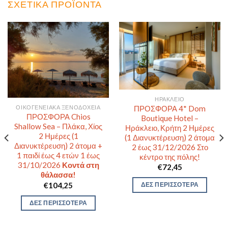
ΣΧΕΤΙΚΆ ΠΡΟΪΌΝΤΑ
ΗΡΆΚΛΕΙΟ
ΠΡΟΣΦΟΡΑ 4* Dom
ΟΙΚΟΓΕΝΕΙΑΚΆ ΞΕΝΟΔΟΧΕΊΑ
ΠΡΟΣΦΟΡΑ Chios
Boutique Hotel –
Shallow Sea – Πλάκα, Χίος
Ηράκλειο, Κρήτη 2 Ημέρες
2 Ημέρες (1
(1 Διανυκτέρευση) 2 άτομα
Διανυκτέρευση) 2 άτομα +
2 έως 31/12/2026 Στο
1 παιδί έως 4 ετών 1 έως
κέντρο της πόλης!
31/10/2026
Κοντά στη
€
72,45
θάλασσα!
€
104,25
ΔΕΣ ΠΕΡΙΣΣΟΤΕΡΑ
ΔΕΣ ΠΕΡΙΣΣΟΤΕΡΑ