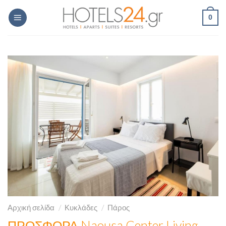
Skip
0
to
content
Αρχική σελίδα
/
Κυκλάδες
/
Πάρος
ΠΡΟΣΦΟΡΑ Naousa Center Living –