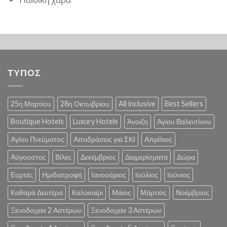
ΤΥΠΟΣ
25η Μαρτίου
28η Οκτωβρίου
All inclusive
Best Sellers
Boutique Hotels
Luxury Hotels
Άνοιξη
Αγίου Βαλεντίνου
Αγίου Πνεύματος
Αποδράσεις για ΣΚΙ
Απρίλιος
Αύγουστος
Βίλες
Δεκέμβριος
Διαμερίσματα
Δώρα
Εορτές
Ημιδιατροφή
Ιανουάριος
Ιούλιος
Ιούνιος
Καθαρά Δευτέρα
Καλοκαίρι
Μάιος
Μάρτιος
Νοέμβριος
Ξενοδοχεία 2 Αστέρων
Ξενοδοχεία 3 Αστέρων