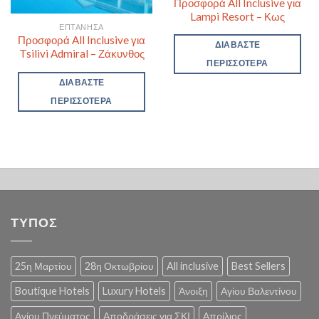
Προσφορά All Inclusive για
Lampi Resort – Κως
ΕΠΤΆΝΗΣΑ
Προσφορά All Inclusive για
ΔΙΑΒΆΣΤΕ
Tsilivi Admiral – Ζάκυνθος
ΠΕΡΙΣΣΌΤΕΡΑ
ΔΙΑΒΆΣΤΕ
ΠΕΡΙΣΣΌΤΕΡΑ
ΤΥΠΟΣ
25η Μαρτίου
28η Οκτωβρίου
All inclusive
Best Sellers
Boutique Hotels
Luxury Hotels
Άνοιξη
Αγίου Βαλεντίνου
Αγίου Πνεύματος
Αποδράσεις για ΣΚΙ
Απρίλιος