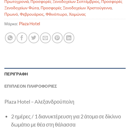
Πρωτοχρονιά
,
Προσφορές Ξενοδοχείων Σεπτέμβριος
,
Προσφορές
Ξενοδοχείων Φώτα
,
Προσφορές Ξενοδοχείων Χριστούγεννα
,
Πρωινό
,
Φεβρουάριος
,
Φθινόπωρο
,
Χειμώνας
Μάρκα:
Plaza Hotel
ΠΕΡΙΓΡΑΦΉ
ΕΠΙΠΛΈΟΝ ΠΛΗΡΟΦΟΡΊΕΣ
Plaza Hotel – Αλεξανδρούπολη
2 ημέρες / 1 διανυκτέρευση για 2 άτομα σε δίκλινο
δωμάτιο με θέα στη θάλασσα