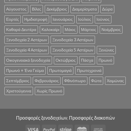
Αύγουστος
Βίλες
Δεκέμβριος
Διαμερίσματα
Δώρα
Εορτές
Ημιδιατροφή
Ιανουάριος
Ιούλιος
Ιούνιος
Καθαρά Δευτέρα
Καλοκαίρι
Μάιος
Μάρτιος
Νοέμβριος
Ξενοδοχεία 2 Αστέρων
Ξενοδοχεία 3 Αστέρων
Ξενοδοχεία 4 Αστέρων
Ξενοδοχεία 5 Αστέρων
Ξενώνες
Οικογενειακά ξενοδοχεία
Οκτώβριος
Πάσχα
Πρωινό
Πρωινό + Ένα Γεύμα
Πρωτομαγιά
Πρωτοχρονιά
Σεπτέμβριος
Φεβρουάριος
Φθινόπωρο
Φώτα
Χειμώνας
Χριστούγεννα
Χωρίς Πρωινό
Προσφορές ξενοδοχείων, Προσφορές διακοπών