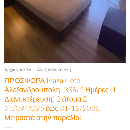
Αρχική σελίδα
/
Αλεξανδρούπολη
ΠΡΟΣΦΟΡΑ Plaza Hotel –
Αλεξανδρούπολη -33% 2 Ημέρες (1
Διανυκτέρευση) 2 άτομα 2
21/09/2026 έως 31/12/2026
Μπροστά στην παραλία!