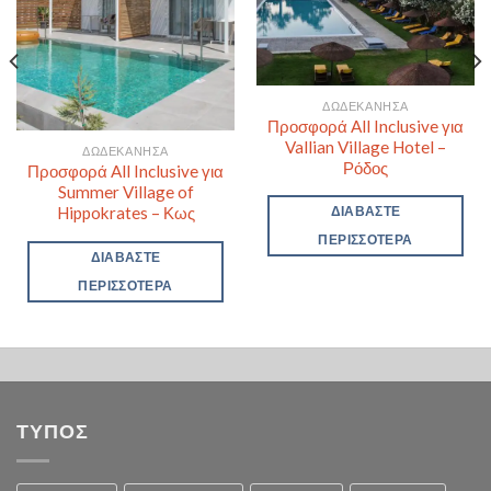
ΔΩΔΕΚΆΝΗΣΑ
Προσφορά All Inclusive για
Vallian Village Hotel –
ΔΩΔΕΚΆΝΗΣΑ
Ρόδος
Προσφορά All Inclusive για
Summer Village of
Hippokrates – Κως
ΔΙΑΒΆΣΤΕ
ΠΕΡΙΣΣΌΤΕΡΑ
ΔΙΑΒΆΣΤΕ
ΠΕΡΙΣΣΌΤΕΡΑ
ΤΥΠΟΣ