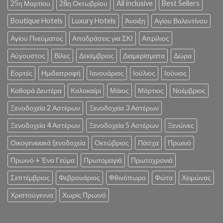
25η Μαρτίου
28η Οκτωβρίου
All inclusive
Best Sellers
Boutique Hotels
Luxury Hotels
Άνοιξη
Αγίου Βαλεντίνου
Αγίου Πνεύματος
Αποδράσεις για ΣΚΙ
Απρίλιος
Αύγουστος
Βίλες
Δεκέμβριος
Διαμερίσματα
Δώρα
Εορτές
Ημιδιατροφή
Ιανουάριος
Ιούλιος
Ιούνιος
Καθαρά Δευτέρα
Καλοκαίρι
Μάιος
Μάρτιος
Νοέμβριος
Ξενοδοχεία 2 Αστέρων
Ξενοδοχεία 3 Αστέρων
Ξενοδοχεία 4 Αστέρων
Ξενοδοχεία 5 Αστέρων
Ξενώνες
Οικογενειακά ξενοδοχεία
Οκτώβριος
Πάσχα
Πρωινό
Πρωινό + Ένα Γεύμα
Πρωτομαγιά
Πρωτοχρονιά
Σεπτέμβριος
Φεβρουάριος
Φθινόπωρο
Φώτα
Χειμώνας
Χριστούγεννα
Χωρίς Πρωινό