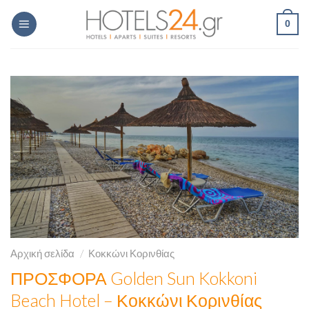
Skip
0
to
content
Αρχική σελίδα
/
Κοκκώνι Κορινθίας
ΠΡΟΣΦΟΡΑ Golden Sun Kokkoni
Beach Hotel – Κοκκώνι Κορινθίας