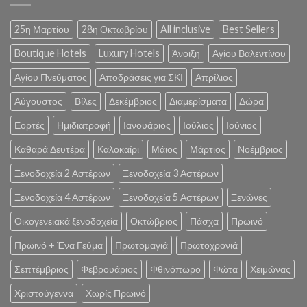
25η Μαρτίου
28η Οκτωβρίου
All inclusive
Best Sellers
Boutique Hotels
Luxury Hotels
Άνοιξη
Αγίου Βαλεντίνου
Αγίου Πνεύματος
Αποδράσεις για ΣΚΙ
Απρίλιος
Αύγουστος
Βίλες
Δεκέμβριος
Διαμερίσματα
Δώρα
Εορτές
Ημιδιατροφή
Ιανουάριος
Ιούλιος
Ιούνιος
Καθαρά Δευτέρα
Καλοκαίρι
Μάιος
Μάρτιος
Νοέμβριος
Ξενοδοχεία 2 Αστέρων
Ξενοδοχεία 3 Αστέρων
Ξενοδοχεία 4 Αστέρων
Ξενοδοχεία 5 Αστέρων
Ξενώνες
Οικογενειακά ξενοδοχεία
Οκτώβριος
Πάσχα
Πρωινό
Πρωινό + Ένα Γεύμα
Πρωτομαγιά
Πρωτοχρονιά
Σεπτέμβριος
Φεβρουάριος
Φθινόπωρο
Φώτα
Χειμώνας
Χριστούγεννα
Χωρίς Πρωινό