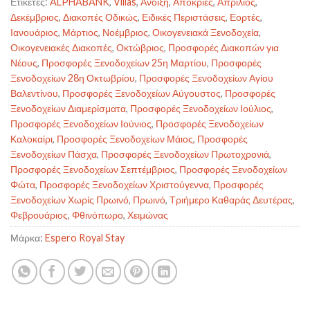
Ετικέτες:
ALPHABANK
,
Villas
,
Άνοιξη
,
Απόκριες
,
Απρίλιος
,
Δεκέμβριος
,
Διακοπές Οδικώς
,
Ειδικές Περιστάσεις
,
Εορτές
,
Ιανουάριος
,
Μάρτιος
,
Νοέμβριος
,
Οικογενειακά Ξενοδοχεία
,
Οικογενειακές Διακοπές
,
Οκτώβριος
,
Προσφορές Διακοπών για
Νέους
,
Προσφορές Ξενοδοχείων 25η Μαρτίου
,
Προσφορές
Ξενοδοχείων 28η Οκτωβρίου
,
Προσφορές Ξενοδοχείων Αγίου
Βαλεντίνου
,
Προσφορές Ξενοδοχείων Αύγουστος
,
Προσφορές
Ξενοδοχείων Διαμερίσματα
,
Προσφορές Ξενοδοχείων Ιούλιος
,
Προσφορές Ξενοδοχείων Ιούνιος
,
Προσφορές Ξενοδοχείων
Καλοκαίρι
,
Προσφορές Ξενοδοχείων Μάιος
,
Προσφορές
Ξενοδοχείων Πάσχα
,
Προσφορές Ξενοδοχείων Πρωτοχρονιά
,
Προσφορές Ξενοδοχείων Σεπτέμβριος
,
Προσφορές Ξενοδοχείων
Φώτα
,
Προσφορές Ξενοδοχείων Χριστούγεννα
,
Προσφορές
Ξενοδοχείων Χωρίς Πρωινό
,
Πρωινό
,
Τριήμερο Καθαράς Δευτέρας
,
Φεβρουάριος
,
Φθινόπωρο
,
Χειμώνας
Μάρκα:
Espero Royal Stay