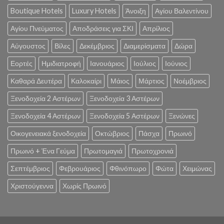
Boutique Hotels
Luxury Hotels
Άνοιξη
Αγίου Βαλεντίνου
Αγίου Πνεύματος
Αποδράσεις για ΣΚΙ
Απρίλιος
Αύγουστος
Βίλες
Δεκέμβριος
Διαμερίσματα
Δώρα
Εορτές
Ημιδιατροφή
Ιανουάριος
Ιούλιος
Ιούνιος
Καθαρά Δευτέρα
Καλοκαίρι
Μάιος
Μάρτιος
Νοέμβριος
Ξενοδοχεία 2 Αστέρων
Ξενοδοχεία 3 Αστέρων
Ξενοδοχεία 4 Αστέρων
Ξενοδοχεία 5 Αστέρων
Ξενώνες
Οικογενειακά ξενοδοχεία
Οκτώβριος
Πάσχα
Πρωινό
Πρωινό + Ένα Γεύμα
Πρωτομαγιά
Πρωτοχρονιά
Σεπτέμβριος
Φεβρουάριος
Φθινόπωρο
Φώτα
Χειμώνας
Χριστούγεννα
Χωρίς Πρωινό