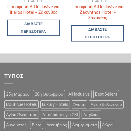
ΕΠΤΆΝΗΣΑ
ΕΠΤΆΝΗΣΑ
Προσφορά All Inclusive για
Προσφορά All Inclusive για
Ikaros Hotel – Ζάκυνθος
Zakynthos Hotel –
Ζάκυνθος
ΔΙΑΒΆΣΤΕ
ΔΙΑΒΆΣΤΕ
ΠΕΡΙΣΣΌΤΕΡΑ
ΠΕΡΙΣΣΌΤΕΡΑ
ΤΥΠΟΣ
25η Μαρτίου
28η Οκτωβρίου
All inclusive
Best Sellers
Boutique Hotels
Luxury Hotels
Άνοιξη
Αγίου Βαλεντίνου
Αγίου Πνεύματος
Αποδράσεις για ΣΚΙ
Απρίλιος
Αύγουστος
Βίλες
Δεκέμβριος
Διαμερίσματα
Δώρα