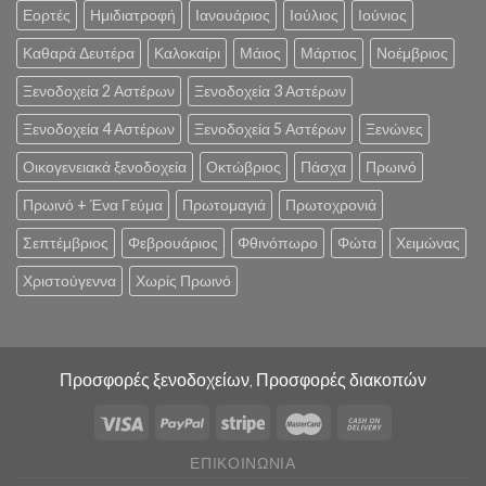
Εορτές
Ημιδιατροφή
Ιανουάριος
Ιούλιος
Ιούνιος
Καθαρά Δευτέρα
Καλοκαίρι
Μάιος
Μάρτιος
Νοέμβριος
Ξενοδοχεία 2 Αστέρων
Ξενοδοχεία 3 Αστέρων
Ξενοδοχεία 4 Αστέρων
Ξενοδοχεία 5 Αστέρων
Ξενώνες
Οικογενειακά ξενοδοχεία
Οκτώβριος
Πάσχα
Πρωινό
Πρωινό + Ένα Γεύμα
Πρωτομαγιά
Πρωτοχρονιά
Σεπτέμβριος
Φεβρουάριος
Φθινόπωρο
Φώτα
Χειμώνας
Χριστούγεννα
Χωρίς Πρωινό
Προσφορές ξενοδοχείων, Προσφορές διακοπών
ΕΠΙΚΟΙΝΩΝΊΑ