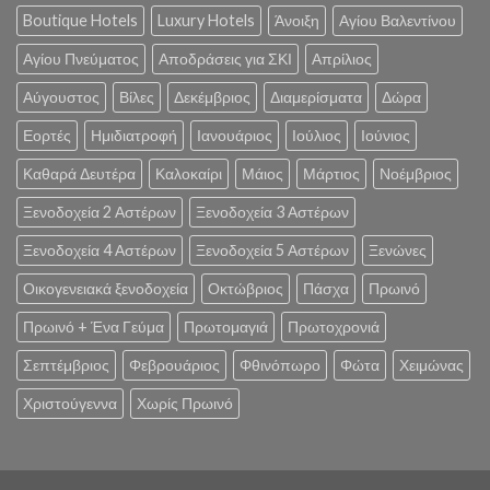
Boutique Hotels
Luxury Hotels
Άνοιξη
Αγίου Βαλεντίνου
Αγίου Πνεύματος
Αποδράσεις για ΣΚΙ
Απρίλιος
Αύγουστος
Βίλες
Δεκέμβριος
Διαμερίσματα
Δώρα
Εορτές
Ημιδιατροφή
Ιανουάριος
Ιούλιος
Ιούνιος
Καθαρά Δευτέρα
Καλοκαίρι
Μάιος
Μάρτιος
Νοέμβριος
Ξενοδοχεία 2 Αστέρων
Ξενοδοχεία 3 Αστέρων
Ξενοδοχεία 4 Αστέρων
Ξενοδοχεία 5 Αστέρων
Ξενώνες
Οικογενειακά ξενοδοχεία
Οκτώβριος
Πάσχα
Πρωινό
Πρωινό + Ένα Γεύμα
Πρωτομαγιά
Πρωτοχρονιά
Σεπτέμβριος
Φεβρουάριος
Φθινόπωρο
Φώτα
Χειμώνας
Χριστούγεννα
Χωρίς Πρωινό