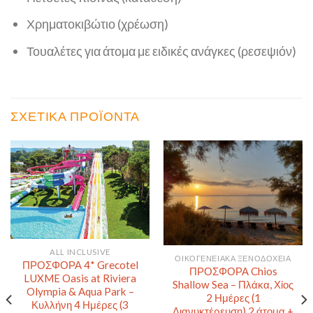
Χρηματοκιβώτιο (χρέωση)
Τουαλέτες για άτομα με ειδικές ανάγκες (ρεσεψιόν)
ΣΧΕΤΙΚΆ ΠΡΟΪΌΝΤΑ
ALL INCLUSIVE
ΟΙΚΟΓΕΝΕΙΑΚΆ ΞΕΝΟΔΟΧΕΊΑ
ΠΡΟΣΦΟΡΑ 4* Grecotel
ΠΡΟΣΦΟΡΑ Chios
LUXME Oasis at Riviera
Shallow Sea – Πλάκα, Χίος
Olympia & Aqua Park –
2 Ημέρες (1
Κυλλήνη 4 Ημέρες (3
Διανυκτέρευση) 2 άτομα +