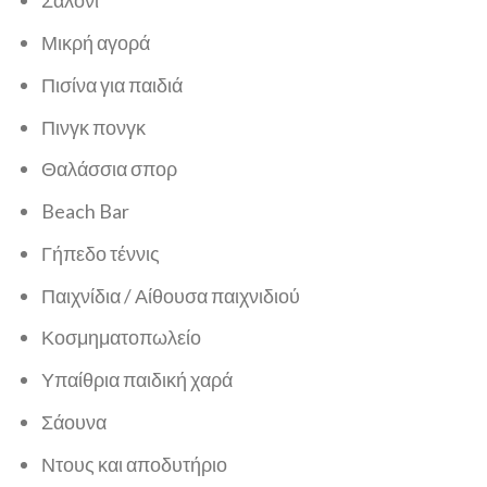
Σαλόνι
Μικρή αγορά
Πισίνα για παιδιά
Πινγκ πονγκ
Θαλάσσια σπορ
Beach Bar
Γήπεδο τέννις
Παιχνίδια / Αίθουσα παιχνιδιού
Κοσμηματοπωλείο
Υπαίθρια παιδική χαρά
Σάουνα
Ντους και αποδυτήριο