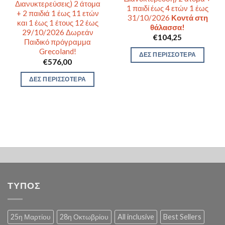
Διανυκτερεύσεις) 2 άτομα
1 παιδί έως 4 ετών 1 έως
+ 2 παιδιά 1 έως 11 ετών
31/10/2026
Κοντά στη
και 1 έως 1 έτους 12 έως
θάλασσα!
29/10/2026 Δωρεάν
€
104,25
Παιδικό πρόγραμμα
Grecoland!
ΔΕΣ ΠΕΡΙΣΣΟΤΕΡΑ
€
576,00
ΔΕΣ ΠΕΡΙΣΣΟΤΕΡΑ
ΤΥΠΟΣ
25η Μαρτίου
28η Οκτωβρίου
All inclusive
Best Sellers