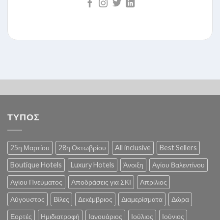
ΤΥΠΟΣ
25η Μαρτίου
28η Οκτωβρίου
All inclusive
Best Sellers
Boutique Hotels
Luxury Hotels
Άνοιξη
Αγίου Βαλεντίνου
Αγίου Πνεύματος
Αποδράσεις για ΣΚΙ
Απρίλιος
Αύγουστος
Βίλες
Δεκέμβριος
Διαμερίσματα
Δώρα
Εορτές
Ημιδιατροφή
Ιανουάριος
Ιούλιος
Ιούνιος