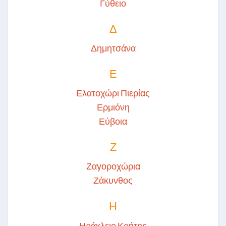
Γύθειο
Δ
Δημητσάνα
Ε
Ελατοχώρι Πιερίας
Ερμιόνη
Εύβοια
Ζ
Ζαγοροχώρια
Ζάκυνθος
Η
Ηράκλειο Κρήτης