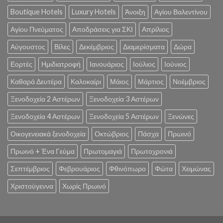
Boutique Hotels
Luxury Hotels
Άνοιξη
Αγίου Βαλεντίνου
Αγίου Πνεύματος
Αποδράσεις για ΣΚΙ
Απρίλιος
Αύγουστος
Βίλες
Δεκέμβριος
Διαμερίσματα
Δώρα
Εορτές
Ημιδιατροφή
Ιανουάριος
Ιούλιος
Ιούνιος
Καθαρά Δευτέρα
Καλοκαίρι
Μάιος
Μάρτιος
Νοέμβριος
Ξενοδοχεία 2 Αστέρων
Ξενοδοχεία 3 Αστέρων
Ξενοδοχεία 4 Αστέρων
Ξενοδοχεία 5 Αστέρων
Ξενώνες
Οικογενειακά ξενοδοχεία
Οκτώβριος
Πάσχα
Πρωινό
Πρωινό + Ένα Γεύμα
Πρωτομαγιά
Πρωτοχρονιά
Σεπτέμβριος
Φεβρουάριος
Φθινόπωρο
Φώτα
Χειμώνας
Χριστούγεννα
Χωρίς Πρωινό