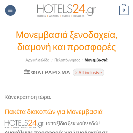
Skip
0
to
content
Μονεμβασιά ξενοδοχεία,
διαμονή και προσφορές
Αρχική σελίδα
/
Πελοπόννησος
/
Μονεμβασιά
ΦΙΛΤΡΆΡΙΣΜΑ
All inclusive
Κάνε κράτηση τώρα.
Πακέτα διακοπών για Μονεμβασιά
Τα ταξίδια ξεκινούν εδώ!
Ανακάλυψε προσφορές για ξενοδοχεία σε