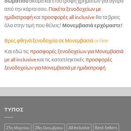
δωματίου
ακόμα και επιστροφή χρημάτων για αγορά
από την κάρτα σου.
Πακέτα ξενοδοχείων με
ημιδιατροφή
και
προσφορές all inclusive
θα τα βρεις
όλα στην τιμή που θέλεις!
Μονεμβασιά ερχόμαστε!
Βρες φθηνά ξενοδοχεία σε Μονεμβασιά online
Και εδώ τις
προσφορές ξενοδοχείων για Μονεμβασιά
με all inclusive
και τις καταπληκτικές
προσφορές
ξενοδοχείων για Μονεμβασιά με ημιδιατροφή
ΤΥΠΟΣ
25η Μαρτίου
28η Οκτωβρίου
All inclusive
Best Sellers