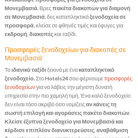
Μονεμβασιά
. Βρες
πακέτα διακοπών για διαμονή
σε Μονεμβασιά
, δες καταπληκτικά
ξενοδοχεία σε
προσφορά
, κλείσε σε φθηνές τιμές και έφυγες για
εκδρομή
,
διακοπές
και
ταξίδι.
Προσφορές ξενοδοχείων για διακοπές σε
Μονεμβασιά
Το
ιδανικό ταξίδι
ξεκινά με ένα
καταπληκτικό
ξενοδοχείο.
Στο
Hotels24
σου φέρνουμε
προσφορές
ξενοδοχείων
για να λάβεις την μέγιστη δυνατή
υπηρεσία στην πιο χαμηλή τιμή. Ένα καλό ξενοδοχείο
δεν είναι τόσο ακριβό όσο νομίζεις
αν κάνεις τη
σωστή επιλογή και αγοράσεις πακέτο διακοπών.
Κλείσε έξυπνα ξενοδοχείο για Μονεμβασιά και
κέρδισε επιπλέον διανυκτερεύσεις
,
αναβάθμιση